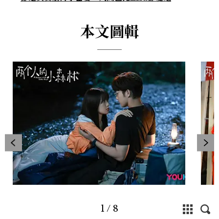
本文圖輯
1
/
8