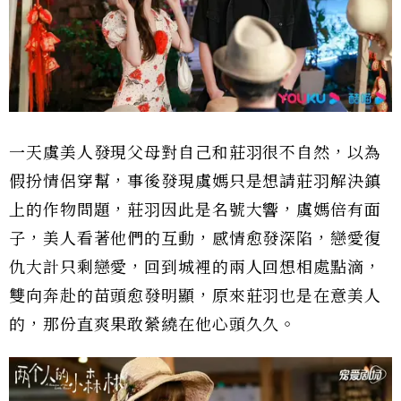
一天虞美人發現父母對自己和莊羽很不自然，以為
假扮情侶穿幫，事後發現虞媽只是想請莊羽解決鎮
上的作物問題，莊羽因此是名號大響，虞媽倍有面
子，美人看著他們的互動，感情愈發深陷，戀愛復
仇大計只剩戀愛，回到城裡的兩人回想相處點滴，
雙向奔赴的苗頭愈發明顯，原來莊羽也是在意美人
的，那份直爽果敢縈繞在他心頭久久。