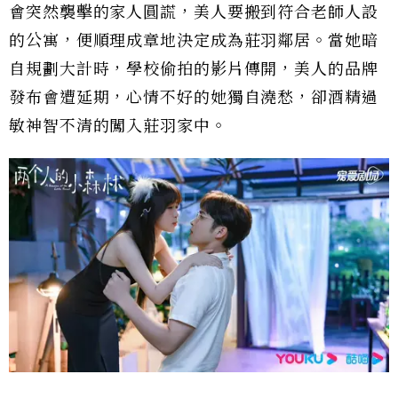
會突然襲擊的家人圓謊，美人要搬到符合老師人設
的公寓，便順理成章地決定成為莊羽鄰居。當她暗
自規劃大計時，學校偷拍的影片傳開，美人的品牌
發布會遭延期，心情不好的她獨自澆愁，卻酒精過
敏神智不清的闖入莊羽家中。