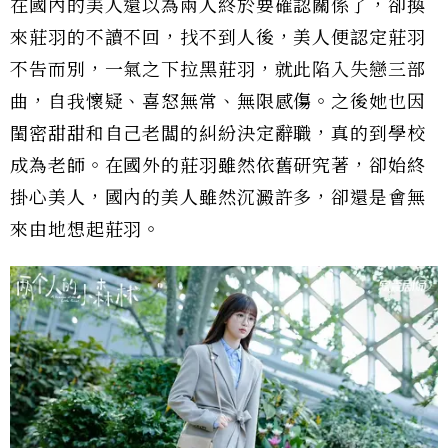
在國內的美人還以為兩人終於要確認關係了，卻換
來莊羽的不讀不回，找不到人後，美人便認定莊羽
不告而別，一氣之下拉黑莊羽，就此陷入失戀三部
曲，自我懷疑、喜怒無常、無限感傷。之後她也因
閨密甜甜和自己老闆的糾紛決定辭職，真的到學校
成為老師。在國外的莊羽雖然依舊研究著，卻始終
掛心美人，國內的美人雖然沉澱許多，卻還是會無
來由地想起莊羽。