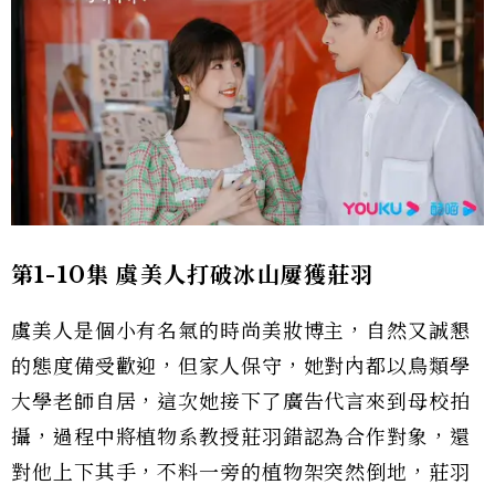
第1-10集 虞美人打破冰山屢獲莊羽
虞美人是個小有名氣的時尚美妝博主，自然又誠懇
的態度備受歡迎，但家人保守，她對內都以鳥類學
大學老師自居，這次她接下了廣告代言來到母校拍
攝，過程中將植物系教授莊羽錯認為合作對象，還
對他上下其手，不料一旁的植物架突然倒地，莊羽