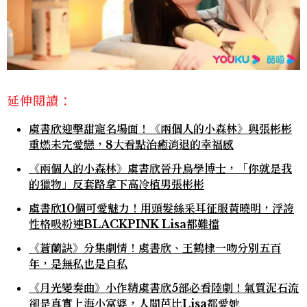
延伸閱讀：
虞書欣迎擊甜寵名場面！《兩個人的小森林》與張彬彬
重燃未完愛戀，8大看點治癒消退的幸福感
《兩個人的小森林》虞書欣晉升鳥學博士，「你就是我
的獵物」反套路拿下高冷植男張彬彬
虞書欣10個可愛魅力！用頭髮絲采耳征服黃曉明，浮誇
性格吸粉連BLACKPINK Lisa都難擋
《蒼蘭訣》分集劇情！虞書欣、王鶴棣一吻分別五百
年，是無私也是自私
《月光變奏曲》小作精虞書欣5部必看陸劇！氣質泥石流
卻是真實上海小富婆，人間芭比Lisa都愛她