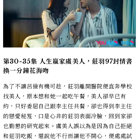
第30-35集 人生贏家虞美人，莊羽97封情書
換一分鐘花海吻
為了不讓呂儉有機可趁，莊羽離開醫院便直奔學校
找美人，原本想和她一起吃午餐，美人卻早已有
約，只好委屈自己跟李主任共餐，卻也得到李主任
的戀愛秘笈，口是心非的莊羽表面冷臉，回到家卻
也勤懇的研究起來。虞美人誤以為是因為自己拒絕
和莊羽吃飯，還說他不行而讓他不開心，便處處試