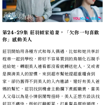
第24-29集 莊羽傾家追妻，「欠你一句喜歡
你」感動美人
莊羽開始用各種方式和每人偶遇，比如和她共享計
程車一起到學校，將好不容易買到的鳥類化石親手
送給她，轉眼美人連看都沒看就轉送他人，又或者
是摸清美人的習慣，來到超市幫她提超重糧食到
家，卻仍舊得不到美人的入內邀請，還好有美人爸
媽的幫忙，莊羽找到機會主動攔下煮飯職責，當美
人父母以為是小情侶鬧彆扭時，美人正想方設法找
莊羽不痛快，例如打翻飯菜，打亂餐具擺放順序，