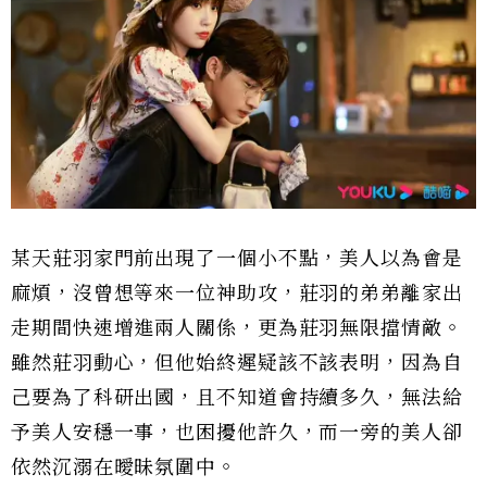
某天莊羽家門前出現了一個小不點，美人以為會是
麻煩，沒曾想等來一位神助攻，莊羽的弟弟離家出
走期間快速增進兩人關係，更為莊羽無限擋情敵。
雖然莊羽動心，但他始終遲疑該不該表明，因為自
己要為了科研出國，且不知道會持續多久，無法給
予美人安穩一事，也困擾他許久，而一旁的美人卻
依然沉溺在曖昧氛圍中。