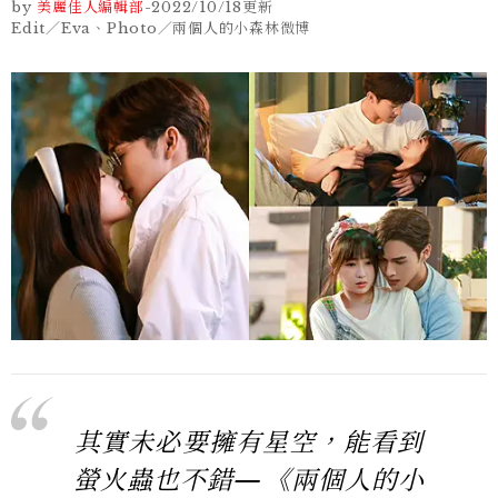
by
美麗佳人編輯部
-
2022/10/18
更新
Edit／Eva、Photo／兩個人的小森林微博
其實未必要擁有星空，能看到
螢火蟲也不錯—《兩個人的小