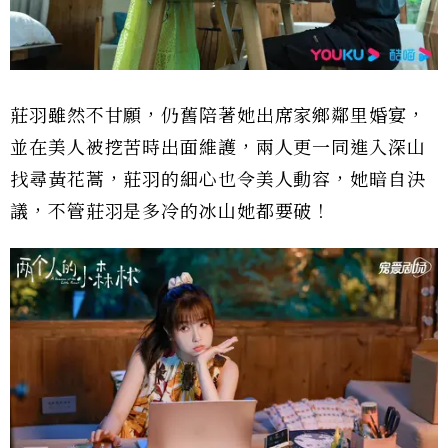
莊羽雖然不甘願，仍舊陪著她出席家鄉鄰里婚宴，
並在美人被挖苦時出面維護，兩人更一同進入深山
找尋黃花蒿，莊羽的細心也令美人動容，她暗自決
議，不管莊羽是多冷的冰山她都要破！