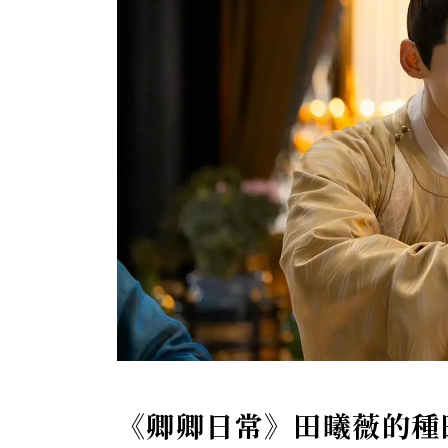
《卿卿日常》田曦薇的種