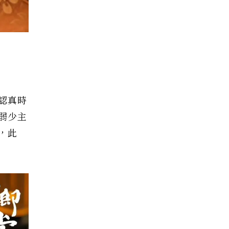
認真時
弱少主
，此