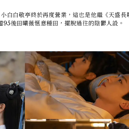
後，小白白敬亭終於再度營業，這也是他繼《天盛長
檔95後田曦薇愜意種田，擺脫過往的陰鬱人設。