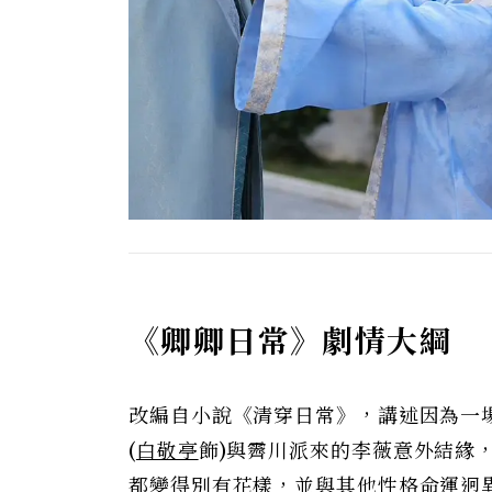
《卿卿日常》劇情大綱
改編自小說《清穿日常》，講述因為一
(
白敬亭
飾)與霽川派來的李薇意外結緣
都變得別有花樣，並與其他性格命運迥