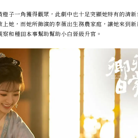
黃橙子一角獲得觀眾，此劇中也十足突顯她特有的清新
歡上她，而她所飾演的李薇出生務農家庭，讓她來到新
觀察和種田本事幫助幫助小白晉級升官。