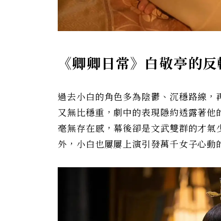
《卿卿日常》白敬亭的反
過去小白的角色多為陰鬱、沉穩路線，
又無比穩重，劇中的表現隱約透露著他
毫無存在感，幕後卻是文武雙群的才氣
外，小白也屢屢上演引發萬千女子心動