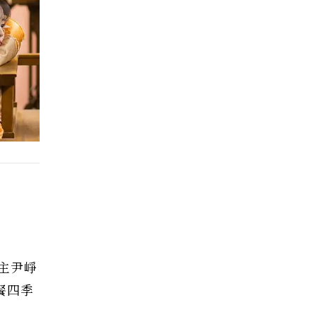
主尹崢
餐四季