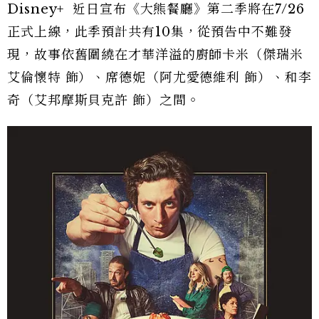
Disney+ 近日宣布《大熊餐廳》第二季將在7/26
正式上線，此季預計共有10集，從預告中不難發
現，故事依舊圍繞在才華洋溢的廚師卡米（傑瑞米
艾倫懷特 飾）、席德妮（阿尤愛德維利 飾）、和李
奇（艾邦摩斯貝克許 飾）之間。