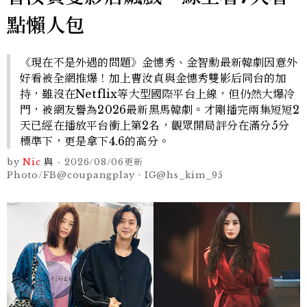
點懶人包
《現在不是外遇的問題》金憓秀、金智勳最新韓劇因意外
好看被全網推爆！加上曹汝貞與金憓秀雙影后同台的加
持，雖沒在Netflix等大型國際平台上線，但仍然大爆冷
門，被網友譽為2026最新黑馬韓劇。才剛播完兩集短短2
天已經在播放平台衝上第2名，觀眾開局評分在滿分5分
標準下，更是拿下4.6的高分。
by
Nic
與
-
2026/08/06
更新
Photo/FB@coupangplay、IG@hs_kim_95