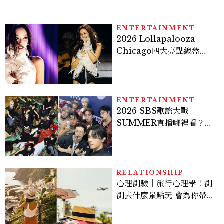
ENTERTAINMENT
2026 Lollapalooza
Chicago四大亮點總盤
點， JENNIE、 CORTIS
登台，K-POP擄獲全球！
ENTERTAINMENT
2026 SBS歌謠大戰
SUMMER直播哪裡看？
Stray Kids、ATEEZ等
28組卡司、線上播出時間一
次看
RELATIONSHIP
心理測驗｜旅行心理學！測
測去什麼景點玩 會為你帶來
好運