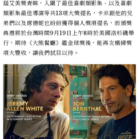
屆艾美獎青睞，入圍了最佳喜劇類影集、以及喜劇
類影集最佳導演等共13項大獎提名，卡米跟他的兄
弟們以及席德妮也紛紛獲得個人獎項提名，而頒獎
典禮將於台灣時間9月19日上午8時於美國洛杉磯舉
行，期待《大熊餐廳》繼金球獎後，能再次橫掃獎
項大豐收，讓我們拭目以待。