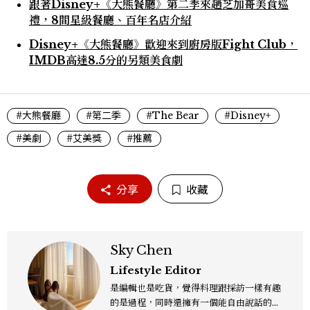
跟著Disney+《大熊餐廳》第二季來趟芝加哥美食巡
禮，8間星級餐廳、百年名店介紹
Disney+《大熊餐廳》歡迎來到廚房版Fight Club，
IMDB高達8.5分的另類美食劇
#大熊餐廳
#第二季
#The Bear
#Disney+
#美劇
#艾美獎
#推薦
分享
收藏
Sky Chen
Lifestyle Editor
是編輯也是吃貨，覺得料理跟採訪一樣有趣
的是過程，同時還擁有一個能自由說話的地