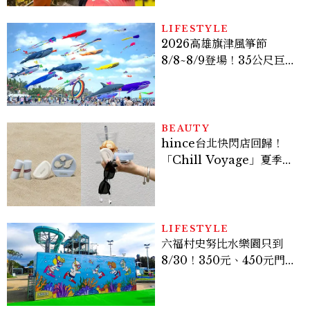
LIFESTYLE
2026高雄旗津風箏節
8/8~8/9登場！35公尺巨大
鯨魚首度放飛、豐富親子活
動時間懶人包
BEAUTY
hince台北快閃店回歸！
「Chill Voyage」夏季限
定系列登場，夢幻海洋藍空
間、限定彩妝、DIY吊飾一
次體驗
LIFESTYLE
六福村史努比水樂園只到
8/30！350元、450元門票
優惠一次看，必拍造景、
SNOOPY美食可愛登場