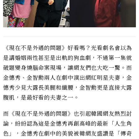
《現在不是外遇的問題》好看嗎？光看劇名會以為
是講婚姻兩性甚至是出軌的狗血劇，不過第一集就
破題變身燒腦命案現場，讓網友們也大吃一驚。而
金憓秀、金智勳兩人在劇中演出網紅明星夫妻，金
憓秀少見大露長美腿和纖腰，金智勳更是直接大露
腹肌，是最好看的夫妻之一。
而《現在不是外遇的問題》也引起韓國網友熱烈討
論，紛紛認為這是金憓秀再創高峰的最新「人生角
色」，金憓秀在劇中的美貌被韓網友盛讚是「傳奇