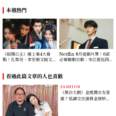
本週熱門
《昭陽公主》線上看4大看
Netflix 8月追劇片單！6部
點！孔雪兒、李宏毅又睡又鬥
必看韓劇日劇：宋江退伍回歸
趕進度，清冷狀元告上荒淫公
《四手聯彈，兩首奏鳴曲》、
主
丁海寅《我的荒糖戀愛》
看過此篇文章的人也喜歡
FASHION
《黑白大廚》金度潤女友是
誰？低調交往演員金瑞妍、
曾出演《少年法庭》，私下
極簡風穿搭是日常範本！