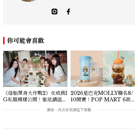
方「食事，365日」。工作內容橫跨紙本雜
誌與數位平台，主要企劃與撰寫美食、美
酒、設計與旅遊文化，作品有風格空間、主
廚對談等等專題，以及旅遊特輯、設計師深
度採訪。可以用觀點寫字，也習慣用一點距
離看世界。Contact: sky_chen@mctw.
你可能會喜歡
com.tw
《母胎單身大作戰2》女成員I
2026星巴克MOLLY聯名8/
G私服模樣公開！崔玹諝溫柔
10開賣！POP MART 6款
系歐膩粉絲飆漲、金秀炫竟是
杯袋價格、草莓布蕾星冰樂一
低調千金？
次看