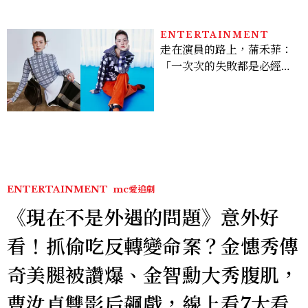
ENTERTAINMENT
走在演員的路上，蒲禾菲：
「一次次的失敗都是必經過
程，必須要經過那些練習，
才能做得好。」
ENTERTAINMENT
mc愛追劇
《現在不是外遇的問題》意外好
看！抓偷吃反轉變命案？金憓秀傳
奇美腿被讚爆、金智勳大秀腹肌，
曹汝貞雙影后飆戲，線上看7大看