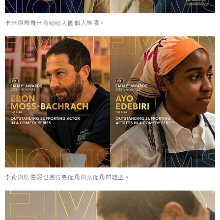
卡米與哥哥米奇紛紛入圍個人獎項。
李奇與席德妮也獲得男配角與女配角的題型。