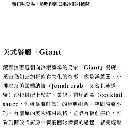
新口味登場，還吃得到芒果冰淇淋披薩
美式餐廳「Giant」
鏡頭接著還朝向洛根廣場的另家「Giant」餐廳，
菜色猶如芝加哥飲食文化的縮影，像是洋蔥圈、小
排以及美國喬納蟹（Jonah crab，又名北黃道
蟹）沙拉搭配上鬆餅、薯條、雞尾酒醬（cocktail
sauce，也稱為海鮮醬）的經典組合。空間溫馨小
巧，有濃厚的美國鄉村風格，並設有板前座位，可
看到開放式廚房中餐廳團隊備餐的過程，感受輕鬆