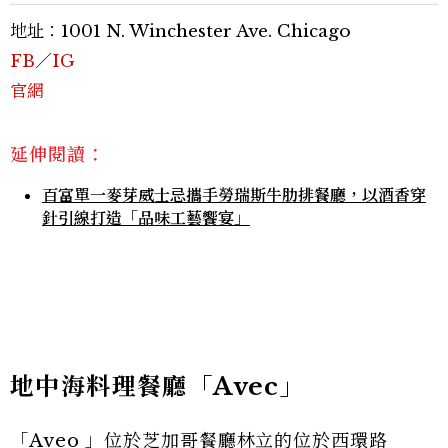
地址：1001 N. Winchester Ave. Chicago
FB
／
IG
官網
延伸閱讀：
百富單一麥芽威士忌攜手勞瑞斯牛肋排餐廳，以酒香穿
針引線打造「品味工藝饗宴」
地中海料理餐廳「Avec」
「Aveo 」位於芝加哥餐廳林立的位於西環路