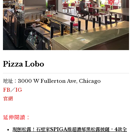
Pizza Lobo
地址：3000 W Fullerton Ave, Chicago
FB
／
IG
官網
延伸閱讀：
現刨松露！石壁家SPIGA推超濃郁黑松露披薩，4款全