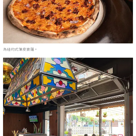
為紐約式薄皮披薩。