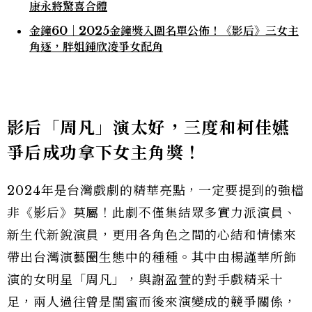
康永將驚喜合體
金鐘60｜2025金鐘獎入圍名單公佈！《影后》三女主
角逐，胖姐鍾欣凌爭女配角
影后「周凡」演太好，三度和柯佳嬿
爭后成功拿下女主角獎！
2024年是台灣戲劇的精華亮點，一定要提到的強檔
非《影后》莫屬！此劇不僅集結眾多實力派演員、
新生代新銳演員，更用各角色之間的心結和情愫來
帶出台灣演藝圈生態中的種種。其中由楊謹華所飾
演的女明星「周凡」，與謝盈萱的對手戲精采十
足，兩人過往曾是閨蜜而後來演變成的競爭關係，