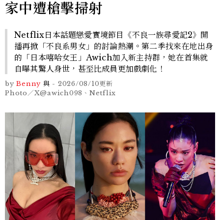
家中遭槍擊掃射
Netflix日本話題戀愛實境節目《不良一族尋愛記2》開
播再掀「不良系男女」的討論熱潮。第二季找來在地出身
的「日本嘻哈女王」Awich加入新主持群，她在首集就
自曝其驚人身世，甚至比成員更加戲劇化！
by
Benny
與
-
2026/08/10
更新
Photo／X@awich098、Netflix