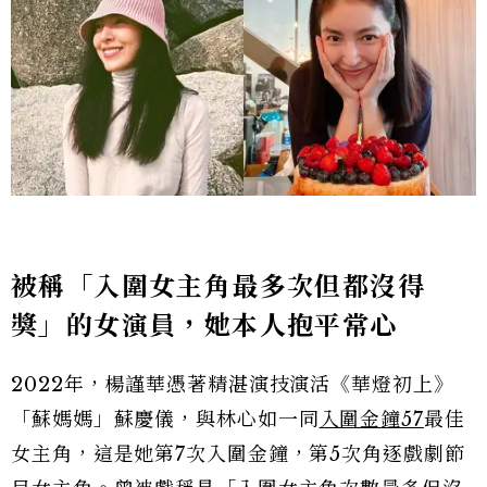
被稱「入圍女主角最多次但都沒得
獎」的女演員，她本人抱平常心
2022年，楊謹華憑著精湛演技演活《華燈初上》
「蘇媽媽」蘇慶儀，與林心如一同
入圍金鐘57
最佳
女主角，這是她第7次入圍金鐘，第5次角逐戲劇節