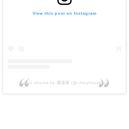
View this post on Instagram
A post shared by 楊謹華 (@cheryllovel0ve)