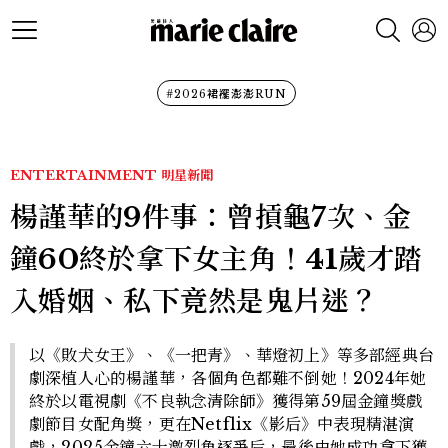
#2026裙襬澎澎RUN
ENTERTAINMENT
明星新聞
楊謹華的9件事：曾摃龜7次、金
鐘60終於拿下女主角！41歲才踏
入婚姻、私下竟然是鬼片迷？
以《敗犬女王》、《一把青》、華燈初上》等多部經典台
劇深植人心的楊謹華，各個角色都難不倒她！2024年她
終於以電視劇《不良執念清除師》獲得第59屆金鐘獎戲
劇節目女配角獎，更在Netflix《影后》中表現精湛演
戲，2025金鐘六十激烈角逐爭后，最後由她成功拿下獲