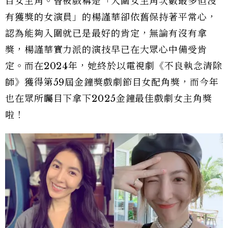
目女主角。曾被戲稱是「入圍女主角次數最多但沒
有獲獎的女演員」的楊謹華卻依舊保持著平常心，
認為能夠入圍就已是最好的肯定，無論有沒有拿
獎，楊謹華實力派的演技早已在大眾心中備受肯
定。而在2024年，她終於以電視劇《不良執念清除
師》獲得第59屆金鐘獎戲劇節目女配角獎，而今年
也在眾所矚目下拿下2025金鐘最佳戲劇女主角獎
啦！