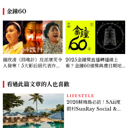
金鐘60
鍾欣凌《回魂計》反派壞笑令
2025金鐘獎直播轉播線上
人發寒！5大影后級代表作回
看？金鐘60頒獎典禮日期地
顧，超狂演技三度奪金鐘
點重點整理
看過此篇文章的人也喜歡
LIFESTYLE
2026蘇梅島必訪！SAii度
假村SunRay Social &
Swim Club全新開箱，6
大亮點體驗懶人包