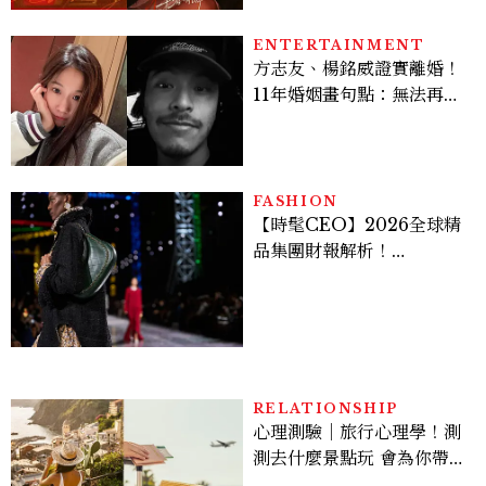
ENTERTAINMENT
方志友、楊銘威證實離婚！
11年婚姻畫句點：無法再做
情人，但永遠是家人
FASHION
【時髦CEO】2026全球精
品集團財報解析！
LVMH、Hermès、
Chanel、Gucci 誰是真
正贏家？5大趨勢一次看
RELATIONSHIP
心理測驗｜旅行心理學！測
測去什麼景點玩 會為你帶來
好運