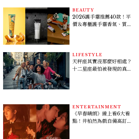
BEAUTY
2026護手霜推薦40款！平
價＆專櫃護手霜香氣、質
地、使用評價
LIFESTYLE
天秤座其實沒那麼好相處？
十二星座最怕被發現的真實
面貌，「這星座」一直在假
裝不在意
ENTERTAINMENT
《早春晴朗》線上看6大看
點！井柏然為戲自備高訂，
孫千苦等地下戀轉正，雨夜
激吻獲讚慾感天花板