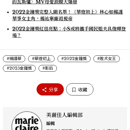
的瓦斯爐〉MV母愛淚腺大爆發
2022金鐘獎完整入圍名單！《華燈初上》林心如楊謹
華爭女主角，楊祐寧廝殺視帝
2022金鐘獎紅毯亮點：小S或將攜手國民姐夫具俊曄登
場？
#楊謹華
#華燈初上
#2022金鐘獎
#敗犬女王
#2025金鐘獎
#影后
分享
收藏
美麗佳人編輯部
編輯