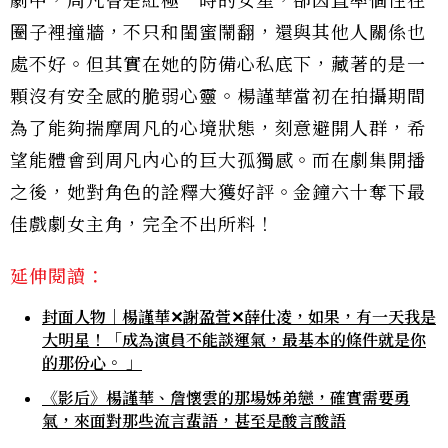
劇中，周凡曾是紅極一時的女星，卻因直率個性在
圈子裡撞牆，不只和閨蜜鬧翻，還與其他人關係也
處不好。但其實在她的防備心私底下，藏著的是一
顆沒有安全感的脆弱心靈。楊謹華當初在拍攝期間
為了能夠揣摩周凡的心境狀態，刻意避開人群，希
望能體會到周凡內心的巨大孤獨感。而在劇集開播
之後，她對角色的詮釋大獲好評。金鐘六十奪下最
佳戲劇女主角，完全不出所料！
延伸閱讀：
封面人物｜楊謹華✕謝盈萱✕薛仕凌，如果，有一天我是
大明星！「成為演員不能談運氣，最基本的條件就是你
的那份心。 」
《影后》楊謹華、詹懷雲的那場姊弟戀，確實需要勇
氣，來面對那些流言蜚語，甚至是酸言酸語