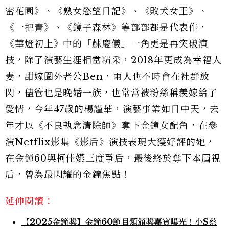
密花園》、《熟女慾望日記》、《敗犬女王》、
《一把青》、《鏡子森林》等部部都是代表作，
《華燈初上》中的「蘇慶儀」一角更是再突破演
技，除了演藝生涯相當精采，2018年更成為幸福人
妻，甜嫁圈外老公Ben，兩人也不時會在社群放
閃，儘管也是晚婚一族，也常常被粉絲稱羨嫁給了
愛情，今年47歲的楊謹華，演藝事業如日中天，去
年才以《不良執念清除師》奪下金鐘女配角，在參
演Netflix影集《影后》演技表現大獲好評的她，
在金鐘60與柯佳嬿三度爭后，最後終於奪下本屆視
后，曾為最閃耀的金鐘焦點！
延伸閱讀：
【2025金鐘獎】金鐘60節目類頒獎嘉賓曝光！小S蔡