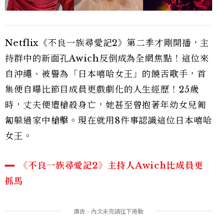
Netflix《不良一族尋愛記2》第二季才剛開播，主
持群中的新面孔Awich反倒成為全網焦點！這位來
自沖繩、被譽為「日本嘻哈女王」的饒舌歌手，首
集便自曝比節目成員更戲劇化的人生經歷！25歲
時，丈夫便遭槍殺身亡，她甚至曾抱著年幼女兒匍
匐躲過家中槍擊。現在就用8件事認識這位日本嘻哈
女王。
《不良一族尋愛記2》主持人Awich比成員更
抓馬