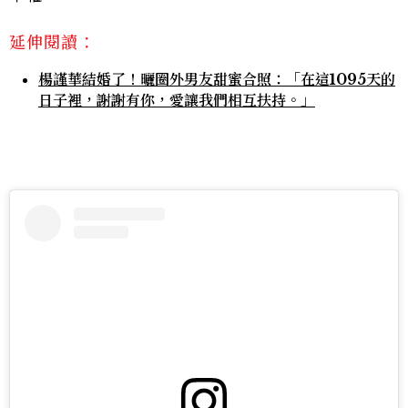
延伸閱讀：
楊謹華結婚了！曬圈外男友甜蜜合照：「在這1095天的
日子裡，謝謝有你，愛讓我們相互扶持。」