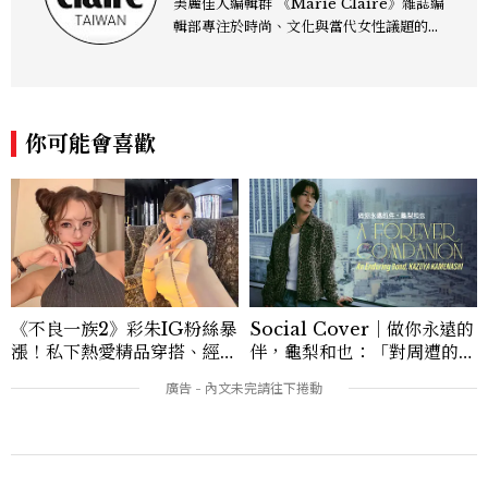
美麗佳人編輯群 《Marie Claire》雜誌編
輯部專注於時尚、文化與當代女性議題的深
度呈現，致力打造兼具風格與觀點的內容敘
事。 團隊擅長核心議題企劃、內容策展與
跨平台整合，長期關注國際時代脈動與社會
趨勢，從文化觀察出發，挖掘具有啟發性的
你可能會喜歡
女性故事與價值觀；同時以細膩的美學語言
與敘事張力，轉化為兼具視覺風格與思想深
度的內容。 《Marie Claire》始終以敏銳
視角與編輯直覺，引領讀者探索女性多元面
貌與生活品味風格的無限可能。
《不良一族2》彩朱IG粉絲暴
Social Cover｜做你永遠的
漲！私下熱愛精品穿搭、經營
伴，龜梨和也：「對周遭的人
服飾品牌，堪稱品味最好女成
事物保有餘裕，同時也持續努
員
力。」