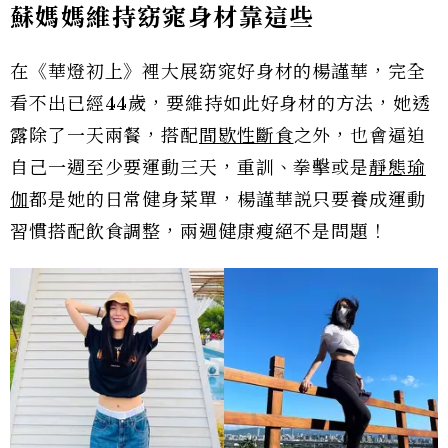
蘇媽媽維持窈窕身材靠這些
在《華燈初上》裡大展窈窕好身材的楊謹華，完全
看不出已經44歲，要維持如此好身材的方法，她透
露除了一天兩餐，搭配
間歇性斷食
之外，也會逼迫
自己一週至少要運動三天，重訓、拳擊或是
靜態瑜
伽
都是她的日常健身菜單，楊謹華説只要養成運動
習慣搭配飲食調整，兩週健康瘦絕不是問題！