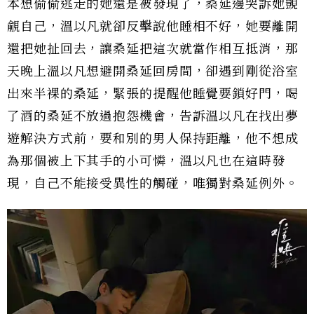
本想偷偷逃走的她還是被發現了，桑延邊哭訴她覬
覦自己，溫以凡就卻反擊說他睡相不好，她要離開
還把她扯回去，讓桑延把這次就當作相互抵消，那
天晚上溫以凡想避開桑延回房間，卻遇到剛從浴室
出來半裸的桑延，緊張的提醒他睡覺要鎖好門，喝
了酒的桑延不放過抱怨機會，告訴溫以凡在找出夢
遊解決方式前，要和別的男人保持距離，他不想成
為那個被上下其手的小可憐，溫以凡也在這時發
現，自己不能接受異性的觸碰，唯獨對桑延例外。