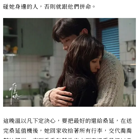
碰她身邊的人，否則就跟他們拼命。
這晚溫以凡下定決心，要把最好的還給桑延，在送
完桑延值機後，她回家收拾著所有行李，交代喬喬