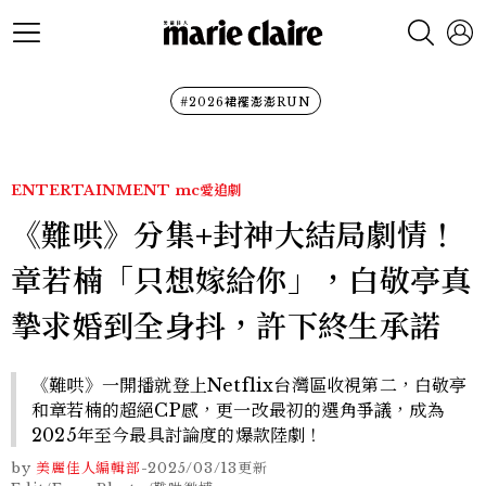
#2026裙襬澎澎RUN
ENTERTAINMENT
mc愛追劇
《難哄》分集+封神大結局劇情！
章若楠「只想嫁給你」，白敬亭真
摯求婚到全身抖，許下終生承諾
《難哄》一開播就登上Netflix台灣區收視第二，白敬亭
和章若楠的超絕CP感，更一改最初的選角爭議，成為
2025年至今最具討論度的爆款陸劇！
by
美麗佳人編輯部
-
2025/03/13
更新