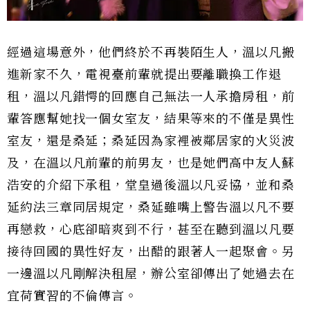
經過這場意外，他們終於不再裝陌生人，溫以凡搬
進新家不久，電視臺前輩就提出要離職換工作退
租，溫以凡錯愕的回應自己無法一人承擔房租，前
輩答應幫她找一個女室友，結果等來的不僅是異性
室友，還是桑延；桑延因為家裡被鄰居家的火災波
及，在溫以凡前輩的前男友，也是她們高中友人蘇
浩安的介紹下承租，堂皇過後溫以凡妥協，並和桑
延約法三章同居規定，桑延雖嘴上警告溫以凡不要
再戀救，心底卻暗爽到不行，甚至在聽到溫以凡要
接待回國的異性好友，出醋的跟著人一起聚會。另
一邊溫以凡剛解決租屋，辦公室卻傳出了她過去在
宜荷實習的不倫傳言。