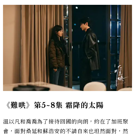
《難哄》第5~8集 霜降的太陽
溫以凡和喬喬為了接待回國的向朗，約在了加班聚
會，面對桑延和蘇浩安的不請自來也坦然面對，然