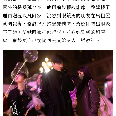
意外的是桑延也在，他們前後藉故離席，桑延找了
理由送溫以凡回家，沒想到眼鏡男的朋友在出租屋
意圖報復，當溫以凡跑進死巷時，桑延即時出現救
下了她，陪她回家打包行李，並送她到新的租屋
處，事後更自己悄悄回去又給歹人一通教訓。