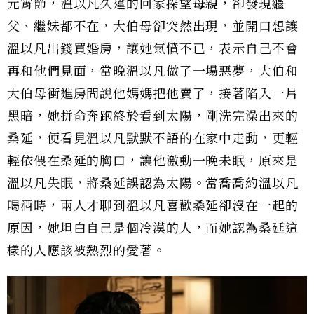
元宵節，溫以凡久違的回家探望母親，卻發現繼
父、繼妹都不在，大伯母卻突然出現，並開口想讓
溫以凡出錢買婚房，讓她氣憤不已，表示自己不會
再和他們見面，當晚溫以凡做了一場惡夢，大伯和
大伯母衝進房間說他媽媽把他賣了，接著陷入一片
黑暗，她拼命奔跑終於看到太陽，剛洗完澡出來的
桑延，便看見溫以凡默默不語的在家中走動，更輕
輕依偎在桑延的胸口，讓他激動一晚未眠，原來是
溫以凡失眠，將桑延誤認為太陽。當喬喬約溫以凡
喝酒時，兩人才聊到溫以凡喜歡桑延卻沒在一起的
原因，她坦白自己是個冷漠的人，而她認為桑延這
樣的人應該被熱烈的愛著。