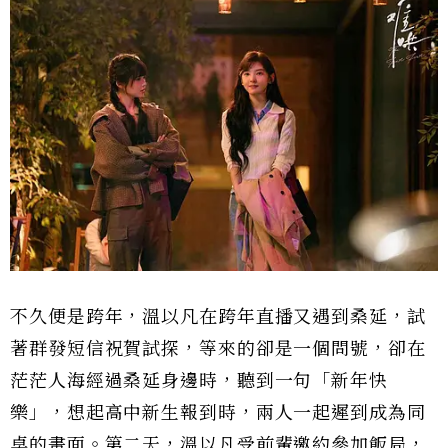
不久便是跨年，溫以凡在跨年直播又遇到桑延，試
著群發短信祝賀試探，等來的卻是一個問號，卻在
茫茫人海經過桑延身邊時，聽到一句「新年快
樂」，想起高中新生報到時，兩人一起遲到成為同
桌的畫面。第二天，溫以凡受前輩邀約參加飯局，