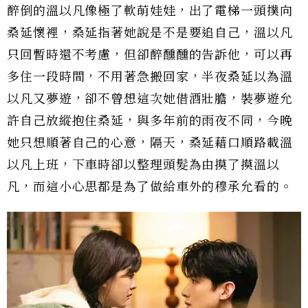
醉倒的溫以凡像極了軟萌娃娃，出了電梯一頭撲向
桑延懷裡，桑延指著她說是不是要追自己，溫以凡
只回暫時還不考慮，但卻醉醺醺的告訴他，可以再
多住一段時間，不用著急搬回家，半夜桑延以為溫
以凡又夢遊，卻不曾想這次她借酒壯膽，裝夢遊允
許自己放縱抱住桑延，與多年前的雨夜不同，今晚
她只想順著自己的心意，隔天，桑延藉口順路載溫
以凡上班，下車時卻以整理頭髮為由摸了摸溫以
凡，而這小心思都是為了做給車外的穆承允看的。