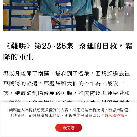
《難哄》第25~28集 桑延的自救，霜
降的重生
溫以凡離開了南蕪，隻身到了香港，回想起過去被
車興得的騷擾，車豔琴和大伯的不作為，最後一
次，她被逼到陽台無路可躲，推開防盜窗連帶著和
車興德一起和二樓掉了下去，那晚她不僅因腿傷失
美麗佳人為提供您更多優質的內容，採用網站分析技術。若您未點選
去最愛的舞蹈，也看見了趙媛冬的不作為。車興德
「我同意」而繼續瀏覽本網站，則視為您已同意本站之
隱私權政策
。
死性不改，在加班調戲女顧客被桑延看見，得知溫
我同意
以凡過往遭遇的桑延，早已忍無可忍，對他大打出