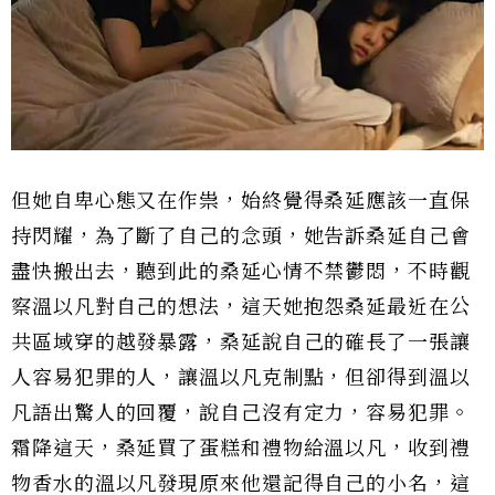
但她自卑心態又在作祟，始終覺得桑延應該一直保
持閃耀，為了斷了自己的念頭，她告訴桑延自己會
盡快搬出去，聽到此的桑延心情不禁鬱悶，不時觀
察溫以凡對自己的想法，這天她抱怨桑延最近在公
共區域穿的越發暴露，桑延說自己的確長了一張讓
人容易犯罪的人，讓溫以凡克制點，但卻得到溫以
凡語出驚人的回覆，說自己沒有定力，容易犯罪。
霜降這天，桑延買了蛋糕和禮物給溫以凡，收到禮
物香水的溫以凡發現原來他還記得自己的小名，這