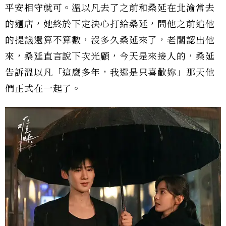
平安相守就可。溫以凡去了之前和桑延在北渝常去
的麵店，她終於下定決心打給桑延，問他之前追他
的提議還算不算數，沒多久桑延來了，老闆認出他
來，桑延直言說下次光顧，今天是來接人的，桑延
告訴溫以凡「這麼多年，我還是只喜歡妳」那天他
們正式在一起了。