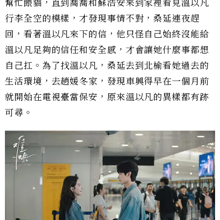
幫忙餵貓，直到喬喬和蘇浩安來到家裡看見溫以凡
行李全空的模樣，才發現事情不對，桑延連夜趕
回，看著溫以凡來下的信，他只怪自己始終沒能給
溫以凡足夠的信任和安全感，才會讓她什麼事都想
自己扛。為了找溫以凡，桑延去到北榆看她過去的
生活環境，去趙媛冬家，發現車興得早在一個月前
就開始在電視臺當保安，原來溫以凡的異樣都有跡
可尋。