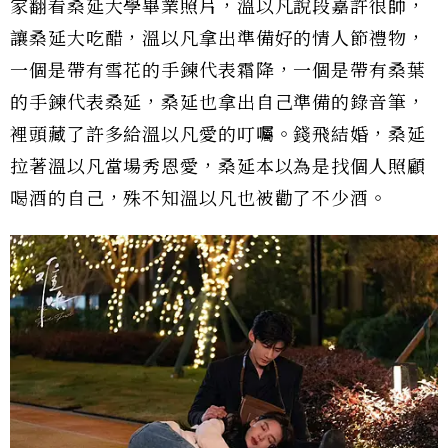
家翻看桑延大學畢業照片，溫以凡說段嘉許很帥，
讓桑延大吃醋，溫以凡拿出準備好的情人節禮物，
一個是帶有雪花的手鍊代表霜降，一個是帶有桑葉
的手鍊代表桑延，桑延也拿出自己準備的錄音筆，
裡頭藏了許多給溫以凡愛的叮囑。錢飛結婚，桑延
拉著溫以凡當場秀恩愛，桑延本以為是找個人照顧
喝酒的自己，殊不知溫以凡也被勸了不少酒。