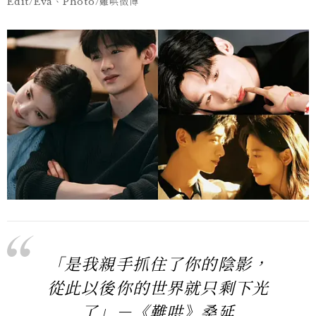
Edit/Eva、Photo/難哄微博
「是我親手抓住了你的陰影，
從此以後你的世界就只剩下光
了」－《難哄》桑延