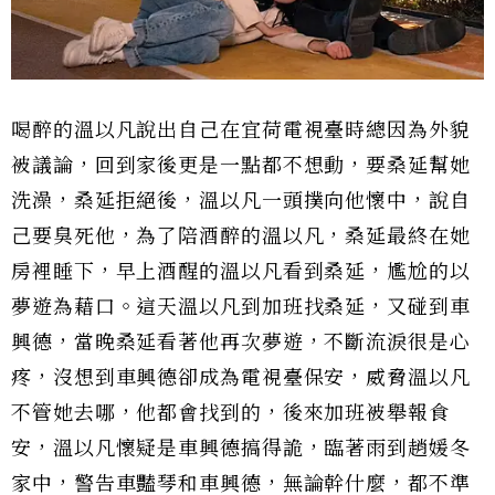
喝醉的溫以凡說出自己在宜荷電視臺時總因為外貌
被議論，回到家後更是一點都不想動，要桑延幫她
洗澡，桑延拒絕後，溫以凡一頭撲向他懷中，說自
己要臭死他，為了陪酒醉的溫以凡，桑延最終在她
房裡睡下，早上酒醒的溫以凡看到桑延，尷尬的以
夢遊為藉口。這天溫以凡到加班找桑延，又碰到車
興德，當晚桑延看著他再次夢遊，不斷流淚很是心
疼，沒想到車興德卻成為電視臺保安，威脅溫以凡
不管她去哪，他都會找到的，後來加班被舉報食
安，溫以凡懷疑是車興德搞得詭，臨著雨到趙媛冬
家中，警告車豔琴和車興德，無論幹什麼，都不準