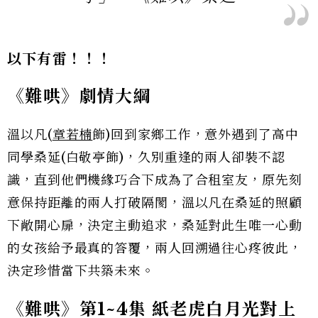
以下有雷！！！
《難哄》劇情大綱
溫以凡(
章若楠
飾)回到家鄉工作，意外遇到了高中
同學桑延(白敬亭飾)，久別重逢的兩人卻裝不認
識，直到他們機緣巧合下成為了合租室友，原先刻
意保持距離的兩人打破隔閡，溫以凡在桑延的照顧
下敞開心扉，決定主動追求，桑延對此生唯一心動
的女孩給予最真的答覆，兩人回溯過往心疼彼此，
決定珍惜當下共築未來。
《難哄》第1~4集 紙老虎白月光對上