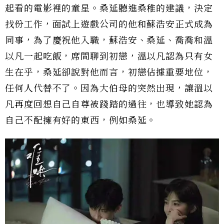
起看的電影裡的童星。桑延聽進桑稚的建議，決定
找份工作，面試上遊戲公司的他和蘇浩安正式成為
同事，為了慶祝他入職，蘇浩安、桑延、喬喬和溫
以凡一起吃飯，席間聊到初戀，溫以凡認為只有女
生在乎，桑延卻說對他而言，初戀佔據重要地位，
任何人代替不了。因為大伯母的突然出現，讓溫以
凡再度回想自己自尊被踐踏的過往，也導致她認為
自己不配擁有好的東西，例如桑延。