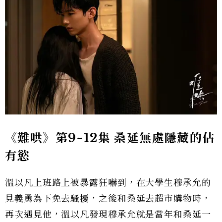
《難哄》第9~12集 桑延無處隱藏的佔
有慾
溫以凡上班路上被暴露狂嚇到，在大學生穆承允的
見義勇為下免去騷擾，之後和桑延去超市購物時，
再次遇見他，溫以凡發現穆承允就是當年和桑延一