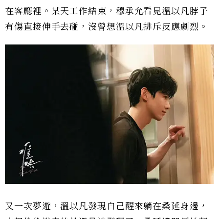
在客廳裡。某天工作結束，穆承允看見溫以凡脖子
有傷直接伸手去碰，沒曾想溫以凡排斥反應劇烈。
又一次夢遊，溫以凡發現自己醒來躺在桑延身邊，