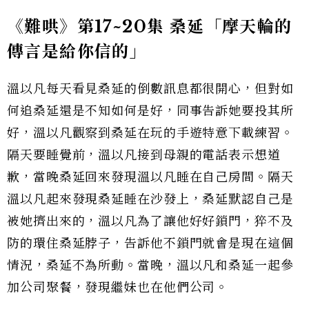
《難哄》第17~20集 桑延「摩天輪的
傳言是給你信的」
溫以凡每天看見桑延的倒數訊息都很開心，但對如
何追桑延還是不知如何是好，同事告訴她要投其所
好，溫以凡觀察到桑延在玩的手遊特意下載練習。
隔天要睡覺前，溫以凡接到母親的電話表示想道
歉，當晚桑延回來發現溫以凡睡在自己房間。隔天
溫以凡起來發現桑延睡在沙發上，桑延默認自己是
被她擠出來的，溫以凡為了讓他好好鎖門，猝不及
防的環住桑延脖子，告訴他不鎖門就會是現在這個
情況，桑延不為所動。當晚，溫以凡和桑延一起參
加公司聚餐，發現繼妹也在他們公司。