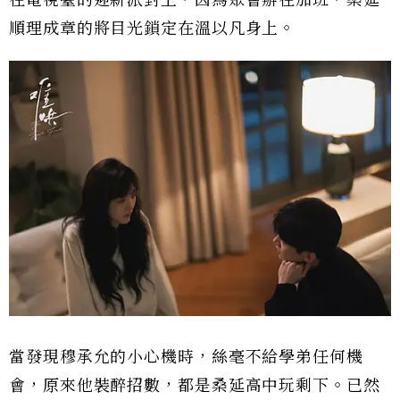
在電視臺的迎新派對上，因為聚會辦在加班，桑延
順理成章的將目光鎖定在溫以凡身上。
當發現穆承允的小心機時，絲毫不給學弟任何機
會，原來他裝醉招數，都是桑延高中玩剩下。已然