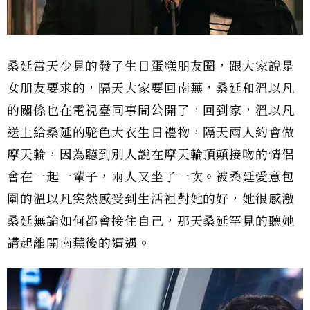
桑延當天少見的發了生日蛋糕朋友圈，跟大家說是
女朋友要求的，隔天大家要回南蕪，桑延和溫以凡
的關係也在電視臺同事間公開了，回到家，溫以凡
送上給桑延的駝色大衣生日禮物，隔天兩人約會做
摩天輪，因為聽到別人說在摩天輪頂顛接吻的情侶
會在一起一輩子，兩人又坐了一次。被桑延愛意包
圍的溫以凡突然感受到生活裡對她的好，她很感激
桑延無論如何都會接住自己，那天桑延罕見的聽她
講起離開南蕪後的遭遇。