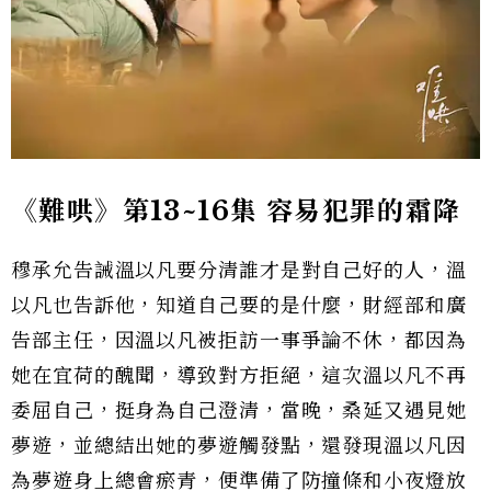
《難哄》第13~16集 容易犯罪的霜降
穆承允告誡溫以凡要分清誰才是對自己好的人，溫
以凡也告訴他，知道自己要的是什麼，財經部和廣
告部主任，因溫以凡被拒訪一事爭論不休，都因為
她在宜荷的醜聞，導致對方拒絕，這次溫以凡不再
委屈自己，挺身為自己澄清，當晚，桑延又遇見她
夢遊，並總結出她的夢遊觸發點，還發現溫以凡因
為夢遊身上總會瘀青，便準備了防撞條和小夜燈放