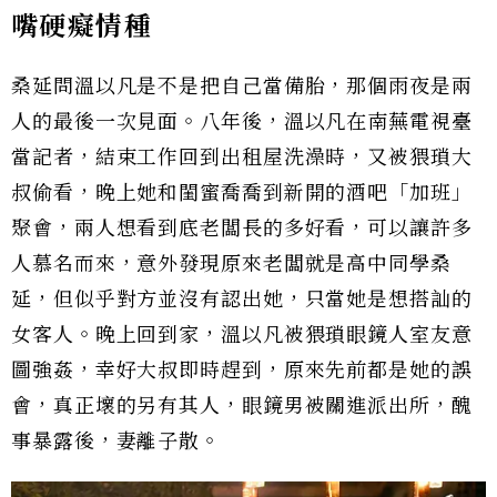
嘴硬癡情種
桑延問溫以凡是不是把自己當備胎，那個雨夜是兩
人的最後一次見面。八年後，溫以凡在南蕪電視臺
當記者，結束工作回到出租屋洗澡時，又被猥瑣大
叔偷看，晚上她和閨蜜喬喬到新開的酒吧「加班」
聚會，兩人想看到底老闆長的多好看，可以讓許多
人慕名而來，意外發現原來老闆就是高中同學桑
延，但似乎對方並沒有認出她，只當她是想搭訕的
女客人。晚上回到家，溫以凡被猥瑣眼鏡人室友意
圖強姦，幸好大叔即時趕到，原來先前都是她的誤
會，真正壞的另有其人，眼鏡男被關進派出所，醜
事暴露後，妻離子散。