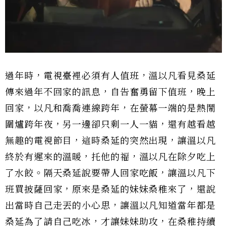
過年時，電視臺裡必須有人值班，溫以凡看見桑延
傳來過年不回家的訊息，自告奮勇留下值班，晚上
回家，以凡和喬喬連線跨年，在螢幕一端的是熱鬧
圍爐跨年夜，另一邊卻只剩一人一貓，還有越看越
無趣的電視節目，這時桑延的突然出現，讓溫以凡
終於有遲來的溫暖，托他的福，溫以凡在除夕吃上
了水餃。隔天桑延說要帶人回家吃飯，讓溫以凡下
班買披薩回家，原來是桑延的妹妹桑稚來了，還說
出當時自己走丟的小心思，讓溫以凡知道當年都是
桑延為了請自己吃冰，才讓妹妹助攻，在桑稚持續