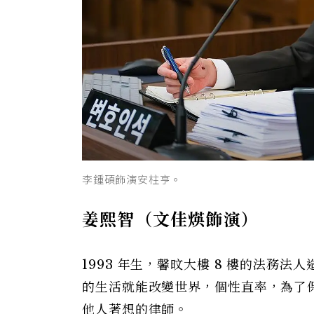
李鍾碩飾演安柱亨。
姜熙智（文佳煐飾演）
1993 年生，馨旼大樓 8 樓的法務
的生活就能改變世界，個性直率，為了
他人著想的律師。