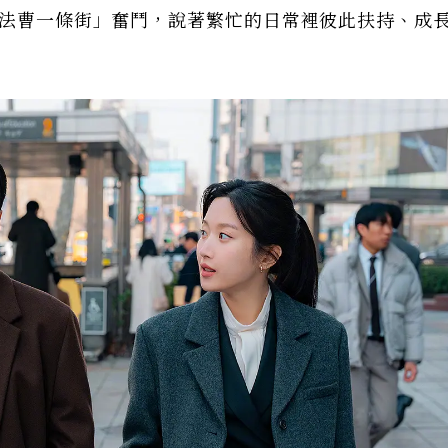
「法曹一條街」奮鬥，說著繁忙的日常裡彼此扶持、成