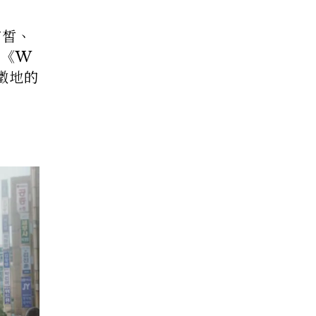
有皙、
由《W
徵地的