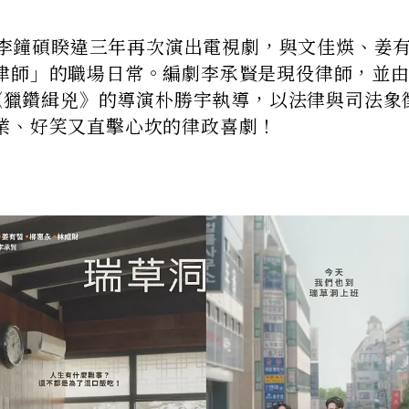
》是李鐘碩睽違三年再次演出電視劇，與文佳煐、姜
律師」的職場日常。編劇李承賢是現役律師，並
、《獵鑽緝兇》的導演朴勝宇執導，以法律與司法象
業、好笑又直擊心坎的律政喜劇！