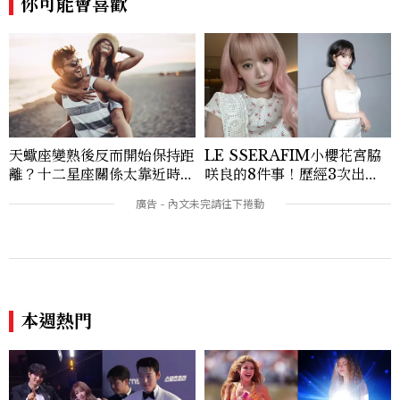
你可能會喜歡
除了平面編輯，他也涉足影像企劃、封面製
作等，能靈活整合內容與視覺，打造具感染
力的跨平台敘事語言。認為好的內容不僅是
記錄時代，更是溫柔的行動——在每一段訪
談與每一篇文章裡，留下值得反覆回味的
光。
天蠍座變熟後反而開始保持距
LE SSERAFIM小櫻花宮脇
離？十二星座關係太靠近時最
咲良的8件事！歷經3次出
怕發生的事，「這星座」一有
道、嚴以律己的終極自我管理
壓力就先躲起來
王、靠「這招」養成17吋螞蟻
本週熱門
腰
青龍獎後3天還瘋傳！光洙鬧
夏奇拉Shakira 10大天后傳
申敏兒、金宇彬，李相二與金
奇！4度開唱的「世界盃女