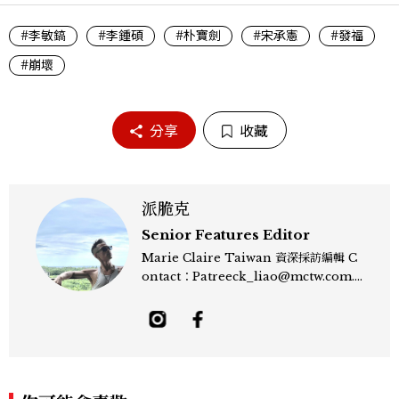
#李敏鎬
#李鍾碩
#朴寶劍
#宋承憲
#發福
#崩壞
分享
收藏
派脆克
Senior Features Editor
Marie Claire Taiwan 資深採訪編輯 C
ontact：Patreeck_liao@mctw.com.t
w 擅長捕捉當代文化與時尚交會的瞬間，以
敏銳的觀察力與敘事能力，撰寫出兼具深度
與美感的專題內容，長期關注亞洲娛樂、人
物專訪、流行風格與 LGBTQ 多元議題。
曾專訪多位影視與音樂領域的代表人物，擅
長以細膩視角挖掘藝人內在的故事與蛻變。