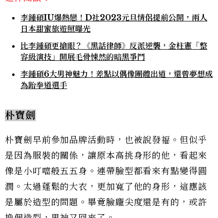
李鍾碩IU爆熱戀！D社2023元旦情侶提前公開，兩人
日本甜蜜旅遊照曝光
比李鍾碩更搶眼？《黑話律師》反派逆襲，金柱憲「整
容級演技」開展毛骨悚然的暗黑爭鬥
李鍾碩6大男神魅力！差點以偶像團體出道，還曾夢想成
為跆拳道選手
朴寶劍
朴寶劍早前參加品牌活動時，也被說發福。但似乎
是因為服裝的關係，讓原本高挑身形的他，看起來
像是小叮噹般五五身。連帶臉型都看來有點變得圓
潤。太過蓬鬆的大衣，更加寬了他的身形，這應該
是屬於造型的問題。畢竟臉龐尖度還是有的，或許