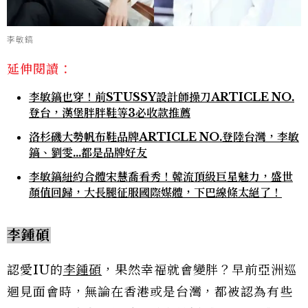
李敏鎬
延伸閱讀：
李敏鎬也穿！前STUSSY設計師操刀ARTICLE NO.
登台，漢堡胖胖鞋等3必收款推薦
洛杉磯大勢帆布鞋品牌ARTICLE NO.登陸台灣，李敏
鎬、劉雯…都是品牌好友
李敏鎬紐約合體宋慧喬看秀！韓流頂級巨星魅力，盛世
顏值回歸，大長腿征服國際媒體，下巴線條太絕了！
李鍾碩
認愛IU的
李鍾碩
，果然幸福就會變胖？早前亞洲巡
迴見面會時，無論在香港或是台灣，都被認為有些