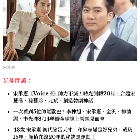
宋承憲
延伸閱讀：
宋承憲《Voice 4》帥力不減！時光倒轉20年，合體宋
慧喬、孫藝珍、元斌，創造韓劇神話
一次看到5位帥氣歐巴！李棟旭、宋承憲、金汎、柳演
錫、李光洙8/14舉辦全球線上粉絲見面會
43歲 宋承憲 初代臉蛋天才！和蘇志燮是好兄弟、戒菸
15年，顏值在線20年的秘訣是運動！