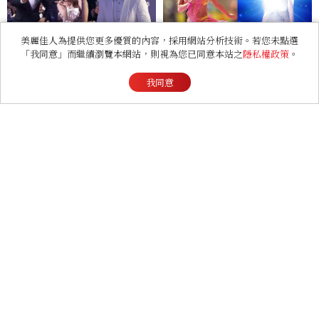
高銀互動成迷因，金載原跳舞
王」、Waka Waka爆紅、4
必看、金敏荷暴瘦17公斤...5
9歲凍齡秘訣一次看
個你可能錯過的漏網鏡頭
看過此篇文章的人也喜歡
美麗佳人為提供您更多優質的內容，採用網站分析技術。若您未點選
「我同意」而繼續瀏覽本網站，則視為您已同意本站之
隱私權政策
。
BEAUTY
我同意
2026上半年惠利愛用清單
大公開！新劇《給你夢想》
美出新高度，10款保養、香
水、護髮同款一次看
LIFESTYLE
非常男人｜向著夢前行，一
樹：「愈高的牆，當成功爬
上去的那一刻，就愈有成就
感。」
RELATIONSHIP
心理測驗｜旅行心理學！測
測去什麼景點玩 會為你帶來