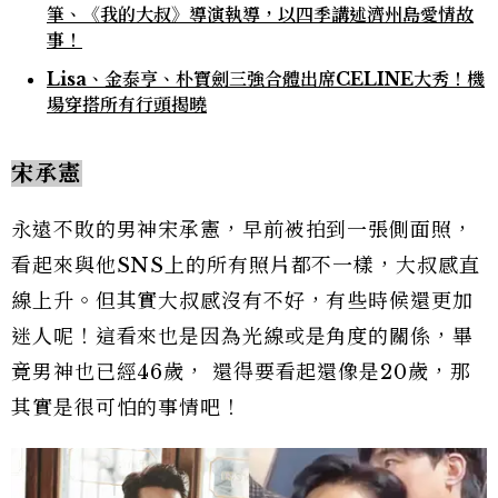
筆、《我的大叔》導演執導，以四季講述濟州島愛情故
事！
Lisa、金泰亨、朴寶劍三強合體出席CELINE大秀！機
場穿搭所有行頭揭曉
宋承憲
永遠不敗的男神宋承憲，早前被拍到一張側面照，
看起來與他SNS上的所有照片都不一樣，大叔感直
線上升。但其實大叔感沒有不好，有些時候還更加
迷人呢！這看來也是因為光線或是角度的關係，畢
竟男神也已經46歲， 還得要看起還像是20歲，那
其實是很可怕的事情吧！