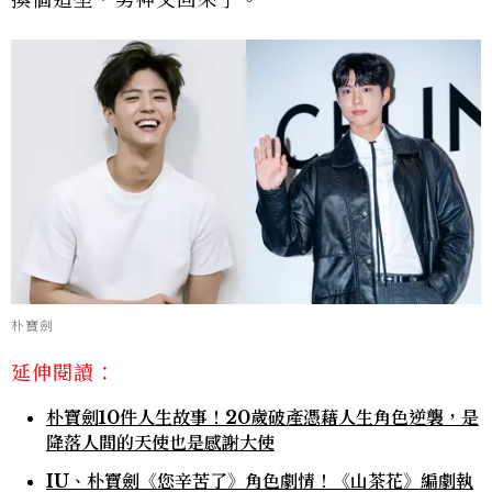
換個造型，男神又回來了。
朴寶劍
延伸閱讀：
朴寶劍10件人生故事！20歲破產憑藉人生角色逆襲，是
降落人間的天使也是感謝大使
IU、朴寶劍《您辛苦了》角色劇情！《山茶花》編劇執