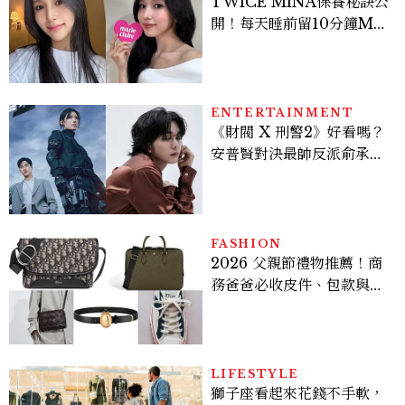
TWICE MINA保養秘訣公
開！每天睡前留10分鐘ME
TIME、定期皮拉提斯，6
個日常習慣養出牛奶肌
ENTERTAINMENT
《財閥 X 刑警2》好看嗎？
安普賢對決最帥反派俞承
豪，鄭恩彩接棒女主，開專
機、刷黑卡，用錢輾壓罪犯
的陳利手回來了，這次能玩
多大？
FASHION
2026 父親節禮物推薦！商
務爸爸必收皮件、包款與鞋
履一次看
LIFESTYLE
獅子座看起來花錢不手軟，