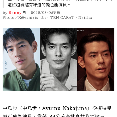
這位越看越有味道的變色龍演員。
by
Benny
與
-
2026/08/05
更新
Photo／X@tshirts_tbs、TEN CARAT、Netflix
中島步（中島歩，Ayumu Nakajima）從模特兒
轉行成為演員，靠著184公分高挑身材與深邃五