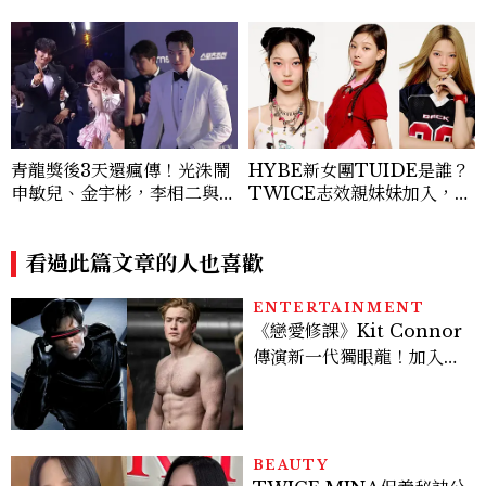
青龍獎後3天還瘋傳！光洙鬧
HYBE新女團TUIDE是誰？
申敏兒、金宇彬，李相二與金
TWICE志效親妹妹加入，7
高銀互動成迷因，金載原跳舞
名成員、出道日期一次認識
必看、金敏荷暴瘦17公斤...5
個你可能錯過的漏網鏡頭
看過此篇文章的人也喜歡
ENTERTAINMENT
《戀愛修課》Kit Connor
傳演新一代獨眼龍！加入新
版《X戰警》，可望搭檔
Sadie Sink
BEAUTY