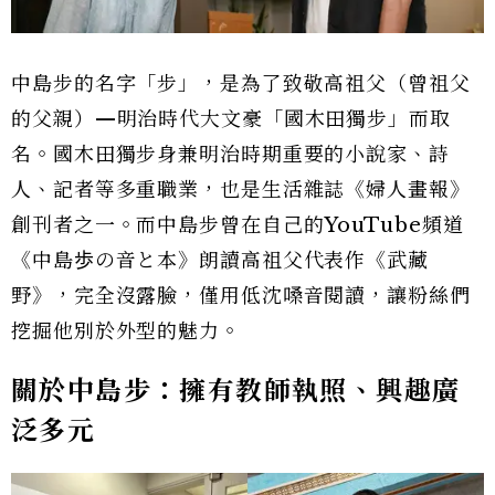
中島步的名字「步」，是為了致敬高祖父（曾祖父
的父親）—明治時代大文豪「國木田獨步」而取
名。國木田獨步身兼明治時期重要的小說家、詩
人、記者等多重職業，也是生活雜誌《婦人畫報》
創刊者之一。而中島步曾在自己的YouTube頻道
《中島歩の音と本》朗讀高祖父代表作《武藏
野》，完全沒露臉，僅用低沈嗓音閱讀，讓粉絲們
挖掘他別於外型的魅力。
關於中島步：擁有教師執照、興趣廣
泛多元