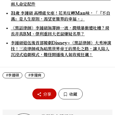
兩人命定配件
31歲 李鐘碩 高標處女座！花美反轉Man味，「『不自
滿』是人生原則，渴望更簡單的幸福。」
《黑話律師》李鍾碩無罪帥一波，潤娥暴衝遭吐槽？房
長非真BM、傑利重回大老鼠嫌疑名單？
李鍾碩退伍後首部韓劇Disney+《黑話律師》大秀神演
技！三流律師成為暗黑世界帝王的黑化之路，讓人陷入
沉浸式追劇模式，難怪開播後人氣收視狂飆！
#李鍾碩
#李鐘奭
分享
收藏