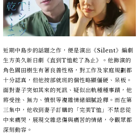
近期中島步的話題之作，便是演出《Silent》編劇
生方美久新日劇《直到T恤乾了為止》。他飾演的
角色園田樹生有著良善性格，對工作及家庭規劃都
十分認真，但他按部就班的個性略顯僵硬、呆板。
面對妻子突如其來的死訊、疑似出軌種種事蹟，他
將受挫、無力、憤恨等複雜情緒細膩詮釋。而在第
三集中，他收到妻子訂購的「完美T恤」不禁悲從
中來痛哭，展現交雜悲傷與痛苦的情緒，令觀眾都
深刻動容。