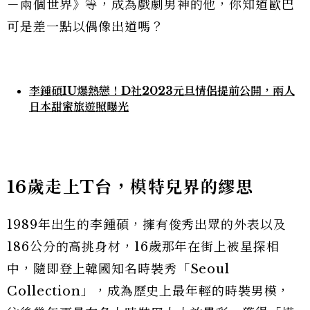
－兩個世界》等，成為戲劇男神的他，你知道歐巴
可是差一點以偶像出道嗎？
李鍾碩IU爆熱戀！D社2023元旦情侶提前公開，兩人
日本甜蜜旅遊照曝光
16歲走上T台，模特兒界的繆思
1989年出生的李鍾碩，擁有俊秀出眾的外表以及
186公分的高挑身材，16歲那年在街上被星探相
中，隨即登上韓國知名時裝秀「Seoul
Collection」，成為歷史上最年輕的時裝男模，