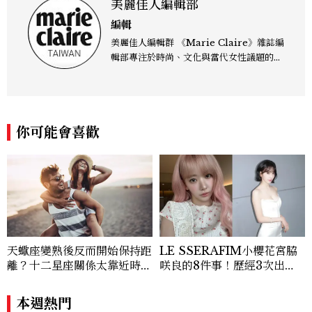
美麗佳人編輯部
編輯
美麗佳人編輯群 《Marie Claire》雜誌編
輯部專注於時尚、文化與當代女性議題的深
度呈現，致力打造兼具風格與觀點的內容敘
事。 團隊擅長核心議題企劃、內容策展與
跨平台整合，長期關注國際時代脈動與社會
趨勢，從文化觀察出發，挖掘具有啟發性的
你可能會喜歡
女性故事與價值觀；同時以細膩的美學語言
與敘事張力，轉化為兼具視覺風格與思想深
度的內容。 《Marie Claire》始終以敏銳
視角與編輯直覺，引領讀者探索女性多元面
貌與生活品味風格的無限可能。
天蠍座變熟後反而開始保持距
LE SSERAFIM小櫻花宮脇
離？十二星座關係太靠近時最
咲良的8件事！歷經3次出
怕發生的事，「這星座」一有
道、嚴以律己的終極自我管理
壓力就先躲起來
王、靠「這招」養成17吋螞蟻
本週熱門
腰