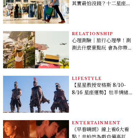
其實最怕沒錢？十二星座藏
得最深的金錢焦慮，「這星
座」比價半天，最後卻買最
貴的
RELATIONSHIP
心理測驗｜旅行心理學！測
測去什麼景點玩 會為你帶來
好運
LIFESTYLE
【星星教授安格斯 8/10-
8/16 星座運勢】牡羊情緒
變敏感，雙子人際吸引力爆
棚
ENTERTAINMENT
《早春晴朗》線上看6大看
點！井柏然為戲自備高訂，