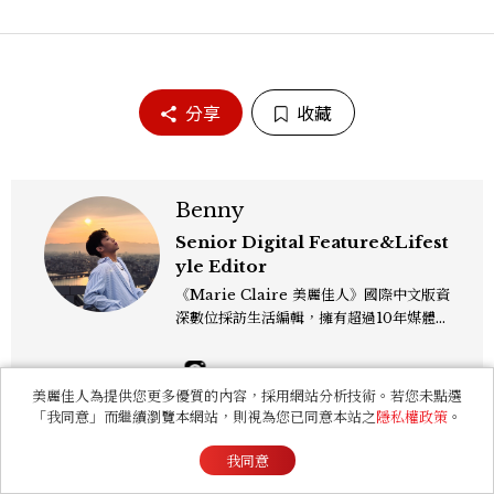
分享
收藏
Benny
Senior Digital Feature&Lifest
yle Editor
《Marie Claire 美麗佳人》國際中文版資
深數位採訪生活編輯，擁有超過10年媒體與
編輯實務經驗。目前專注及深耕於全球各地
飯店、奢華旅宿、旅遊景點、航空等領域，
另涉獵3C家電、居家生活範疇，具備實測
美麗佳人為提供您更多優質的內容，採用網站分析技術。若您未點選
開箱與趨勢剖析能力。 曾擔任即時新聞編
「我同意」而繼續瀏覽本網站，則視為您已同意本站之
隱私權政策
。
輯、時尚鐘錶線記者，擅長以精闢觀點挖掘
獨特角度，採訪足跡遍及馬爾地夫、紐西
我同意
你可能會喜歡
蘭、瑞士、德國、瑞典、亞洲主要城市，合