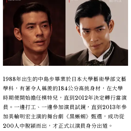
1988年出生的中島步畢業於日本大學藝術學部文藝
學科，有著令人稱羨的184公分高挑身材，在大學
時期便開始擔任模特兒，直到2012年決定轉行當演
員。一邊打工、一邊參加演員試鏡，直到2013年參
加美輪明宏主演的舞台劇《黑蜥蜴》甄選，成功從
200人中脫穎而出，才正式以演員身分出道。