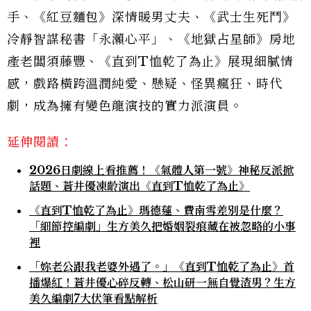
手、《紅豆麵包》深情暖男丈夫、《武士生死鬥》
冷靜智謀秘書「永瀨心平」、《地獄占星師》房地
產老闆須藤豐、《直到T恤乾了為止》展現細膩情
感，戲路橫跨溫潤純愛、懸疑、怪異瘋狂、時代
劇，成為擁有變色龍演技的實力派演員。
延伸閱讀：
2026日劇線上看推薦！《氣體人第一號》神秘反派掀
話題、蒼井優凍齡演出《直到T恤乾了為止》
《直到T恤乾了為止》瑪德蓮、費南雪差別是什麼？
「細節控編劇」生方美久把婚姻裂痕藏在被忽略的小事
裡
「妳老公跟我老婆外遇了。」《直到T恤乾了為止》首
播爆紅！蒼井優心碎反轉、松山研一無自覺渣男？生方
美久編劇7大伏筆看點解析