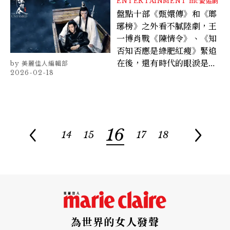
ENTERTAINMENT
mc愛追劇
盤點十部《甄嬛傳》和《瑯
琊榜》之外看不膩陸劇，王
一博肖戰《陳情令》、《知
否知否應是綠肥紅瘦》緊追
在後，還有時代的眼淚是這
美麗佳人編輯部
2026-02-18
部！
16
14
15
17
18
為世界的女人發聲