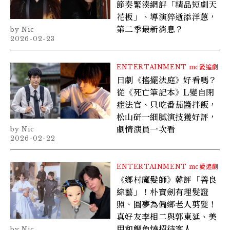
節奏緊湊網評「精品短劇天
花板」、導演猝逝添洋蔥，
第二季最新消息？
Nic
2026-02-23
ENTERTAINMENT
mc愛追劇
日劇《搖擺法庭》好看嗎？
從《死亡筆記本》L變自閉
症法官、只吃番茄醬拌飯，
松山研一細膩演技獲好評，
劇情演員一次看
Nic
2026-02-22
ENTERTAINMENT
mc愛追劇
《鄉村魔髮師》韓評「善良
綜藝」！朴寶劍有理髮證
照、圓夢為偏鄉老人剪髮！
真好友李相二與郭東延、美
甲和鯛魚燒招待客人
Nic