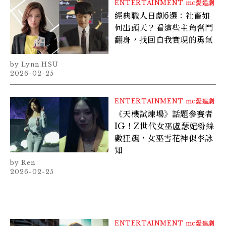
ENTERTAINMENT
mc愛追劇
經典職人日劇6選：社畜如
何出頭天？看這些主角奮鬥
翻身，找回自我實現的勇氣
Lynn HSU
2026-02-25
ENTERTAINMENT
mc愛追劇
《天機試煉場》話題參賽者
IG！Z世代女巫盧瑟妃粉絲
數狂飆，女巫雪花神似李詠
知
Ren
2026-02-25
ENTERTAINMENT
mc愛追劇