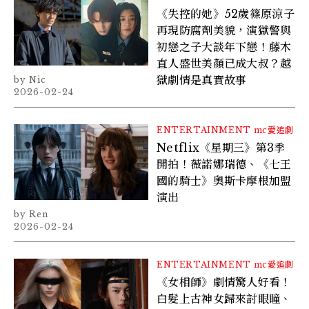
《失控的她》52歲篠原涼子
再現防腐劑美貌，演獄警與
初戀之子大談年下戀！藤木
直人盛世美顏已成大叔？越
獄劇情是真實故事
Nic
2026-02-24
ENTERTAINMENT
mc愛追劇
Netflix《星期三》第3季
開拍！薇諾娜瑞德、《七王
國的騎士》奧斯卡摩根加盟
演出
Ren
2026-02-24
ENTERTAINMENT
mc愛追劇
《女相師》劇情驚人好看！
白髮上古神女歸來討眼瞳、