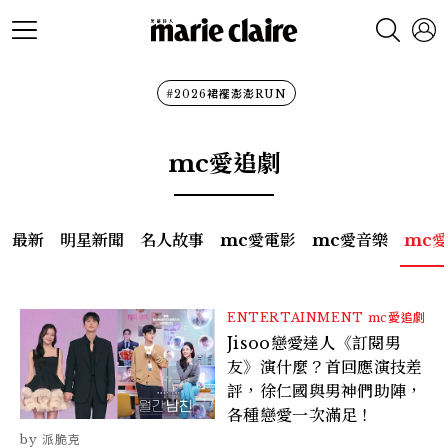
#2026裙襬澎澎RUN
mc愛追劇
最新
明星新聞
名人故事
mc愛電影
mc愛音樂
mc
ENTERTAINMENT
mc愛追劇
Jisoo戀愛達人《訂閱男
友》演什麼？首回應演技差
評，徐仁國與男神們助陣，
各種戀愛一次滿足！
派脆克