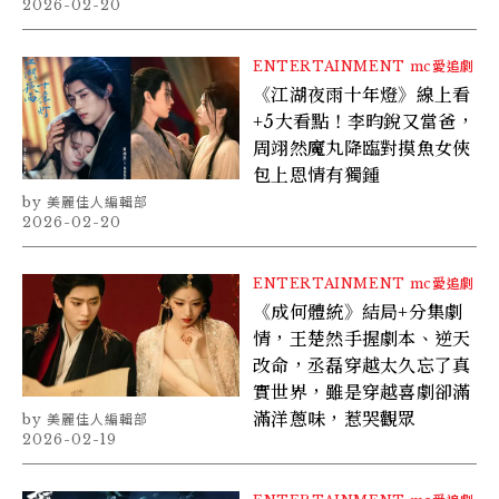
2026-02-20
ENTERTAINMENT
mc愛追劇
《江湖夜雨十年燈》線上看
+5大看點！李昀銳又當爸，
周翊然魔丸降臨對摸魚女俠
包上恩情有獨鍾
美麗佳人編輯部
2026-02-20
ENTERTAINMENT
mc愛追劇
《成何體統》結局+分集劇
情，王楚然手握劇本、逆天
改命，丞磊穿越太久忘了真
實世界，雖是穿越喜劇卻滿
滿洋蔥味，惹哭觀眾
美麗佳人編輯部
2026-02-19