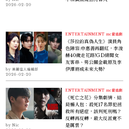
2026-02-20
ENTERTAINMENT
mc愛追劇
《莎拉的真偽人生》演員角
色陣容:申惠善再翻紅，李浚
赫40歲走花路!GD緋聞女
友客串、男公關金載原及李
伊潭將成未來大勢?
美麗佳人編輯部
2026-02-20
ENTERTAINMENT
mc愛追劇
《死亡之花》分集劇情、結
局懶人包：殺死17名罪犯拯
救所有絕症，該判死刑嗎？
反轉再反轉，最大反派竟不
是厲雲？
Nic