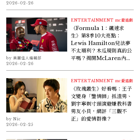
2026-02-26
ENTERTAINMENT
mc愛追劇
《Formula 1：飆速求
生》第8季10大亮點：
Lewis Hamilton兒法夢
不太順利？木瓜規則真的公
平嗎？揭開McLaren內部
美麗佳人編輯部
2026-02-26
矛盾
ENTERTAINMENT
mc愛追劇
《玫瑰叢生》好看嗎：王子
文變身「鑒情師」抓渣男、
劉宇寧剃寸頭演避嫌教科書
男友小貝，網評「三觀不
正」的愛情群像？
Nic
2026-02-25