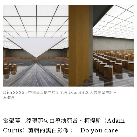
DiorSS26大秀場景以倒立的金字塔
DiorSS26大秀場景設計。
為概念。
當螢幕上浮現那句由導演亞當・柯提斯（Adam
Curtis）剪輯的黑白影像：「Do you dare