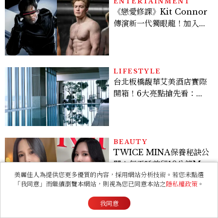
ENTERTAINMENT
《戀愛修課》Kit Connor
傳演新一代獨眼龍！加入新
版《X戰警》，可望搭檔
Sadie Sink
LIFESTYLE
台北板橋馥華艾美酒店實際
開箱！6大亮點搶先看：新
北最新旅宿地標、高空泳
池、客房藏奢華細節
BEAUTY
TWICE MINA保養秘訣公
開！每天睡前留10分鐘ME
TIME、定期皮拉提斯，6
美麗佳人為提供您更多優質的內容，採用網站分析技術。若您未點選
「我同意」而繼續瀏覽本網站，則視為您已同意本站之
隱私權政策
。
個日常習慣養出牛奶肌
我同意
ENTERTAINMENT