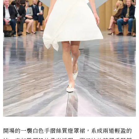
開場的一襲白色手摺絲質燈罩裙，系成兩道輕盈的