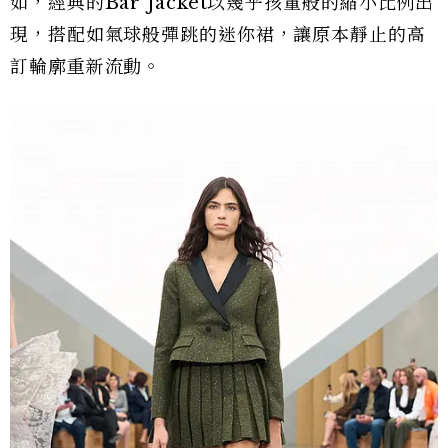
如，經典的Bar Jacket以幾乎孩童般的縮小比例出
現，搭配如氣球般彈跳的迷你裙，讓原本靜止的高
訂輪廓重新流動。