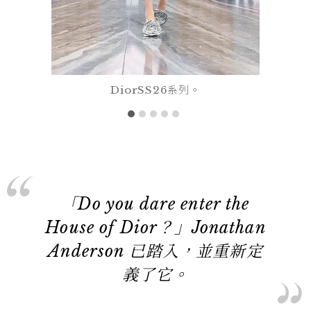
DiorSS26系列。
「Do you dare enter the
House of Dior？」Jonathan
Anderson 已踏入，並重新定
義了它。