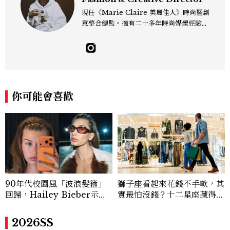
現任《Marie Claire 美麗佳人》時尚暨創
意整合總監。擁有二十多年時尚媒體經驗，
關注流行趨勢，更關心風格背後的美學、文
化與情感。喜歡在時尚裡找故事，也習慣用
影像描繪美的力量。工作專長涵蓋秀場報
導、時尚造型、影像創意、藝術合作與雜誌
策劃。相信時尚的力量來自與生活的連結
——有時是一個剪裁、一張影像、一段文
你可能會喜歡
字，都能找到屬於自己的樣子。kris_lin
@mctw.com.tw
90年代校園風「波浪髮箍」
獅子座看起來花錢不手軟，其
回歸，Hailey Bieber示範
實最怕沒錢？十二星座藏得最
如何戴得時髦：這款Miu Mi
深的金錢焦慮，「這星座」比
u髮箍未開賣先爆紅！
價半天，最後卻買最貴的
2026SS