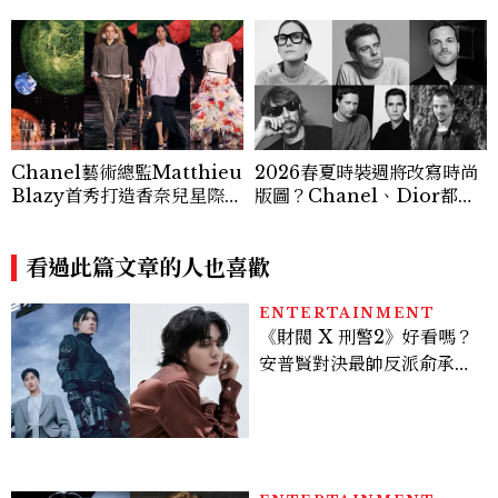
Chanel藝術總監Matthieu
2026春夏時裝週將改寫時尚
Blazy首秀打造香奈兒星際宇
版圖？Chanel、Dior都迎
宙，用愛與自由隔空對話Ga
來新創意總監女裝首秀，快速
brielle Chanel
認識7大焦點設計師
看過此篇文章的人也喜歡
ENTERTAINMENT
《財閥 X 刑警2》好看嗎？
安普賢對決最帥反派俞承
豪，鄭恩彩接棒女主，開專
機、刷黑卡，用錢輾壓罪犯
的陳利手回來了，這次能玩
多大？