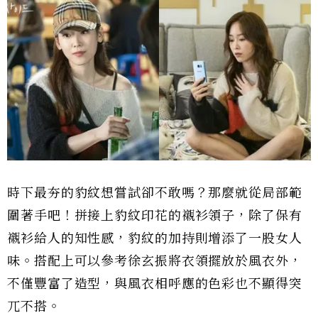
時下最夯的豹紋想嘗試卻不敢嗎？那麼就從局部範
圍著手吧！拼接上豹紋印花的襯衫領子，除了保有
襯衫給人的知性感，豹紋的加持則增添了一股女人
味。搭配上可以參考徐玄振將衣領擺放於風衣外，
不僅豐富了造型，與風衣相呼應的色彩也不顯得突
兀不搭。