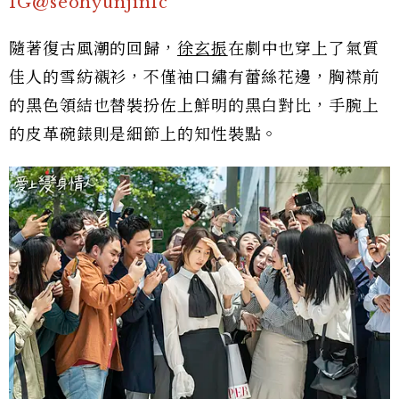
IG@seohyunjinfc
隨著復古風潮的回歸，
徐玄振
在劇中也穿上了氣質
佳人的雪紡襯衫，不僅袖口繡有蕾絲花邊，胸襟前
的黑色領結也替裝扮佐上鮮明的黑白對比，手腕上
的皮革碗錶則是細節上的知性裝點。