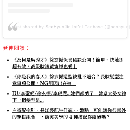
A post shared by SeoHyunJin Int'nl Fanbase (@seohyunji
延伸閱讀：
《為何是吳秀才》徐玄振保養秘訣公開！簡單、快速卻
超有效，高級臉讓黃寅燁也愛上
《你是我的春天》徐玄振造型被批不適合？長臉髮型注
意事項公開，NG原因出在這！
IU/李聖經/徐玄振/李礎熙...她們都剪了！韓系大勢女神
下一個髮型是…
白襪配拖鞋、長洋裝配牛仔褲 ⋯ 盤點「可能讓你很意外
的穿搭組合」，衝突美學的 4 種搭配你給過嗎？