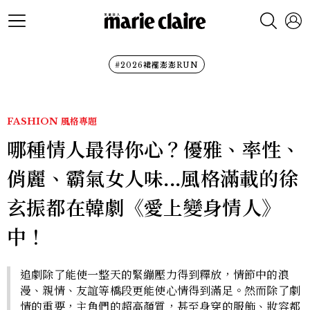
#2026裙襬澎澎RUN
FASHION
風格專題
哪種情人最得你心？優雅、率性、
俏麗、霸氣女人味...風格滿載的徐
玄振都在韓劇《愛上變身情人》
中！
追劇除了能使一整天的緊繃壓力得到釋放，情節中的浪
漫、親情、友誼等橋段更能使心情得到滿足。然而除了劇
情的重要，主角們的超高顏質，甚至身穿的服飾、妝容都