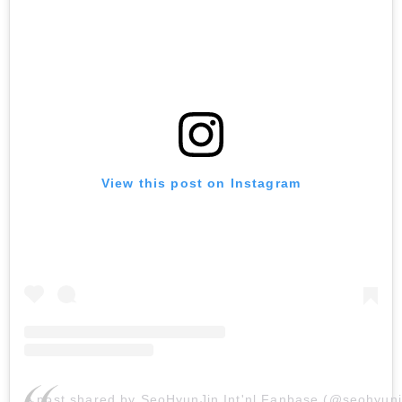
View this post on Instagram
A post shared by SeoHyunJin Int'nl Fanbase (@seohyunji