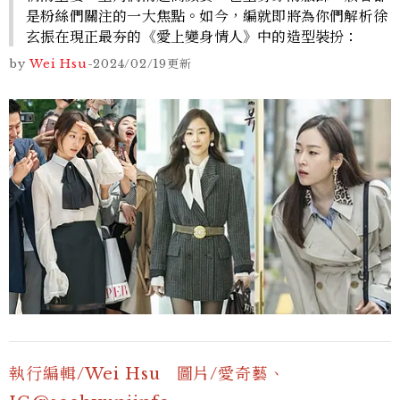
是粉絲們關注的一大焦點。如今，編就即將為你們解析徐
玄振在現正最夯的《愛上變身情人》中的造型裝扮：
by
Wei Hsu
-
2024/02/19
更新
執行編輯/Wei
Hsu 圖片
/愛奇藝、