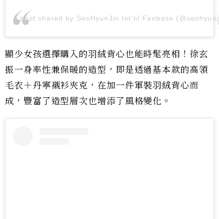
A post shared by SeoHyunJin Int'nl Fanbase (@seohyunji
顯少女孩選擇購入的羽絨背心也能時髦亮相！徐玄
振一身率性兼保暖的造型，即是透過基本款的高領
毛衣＋丹寕襯衫夾克，在加一件軍裝羽絨背心而
成，豐富了造型層次也增添了風格變化。