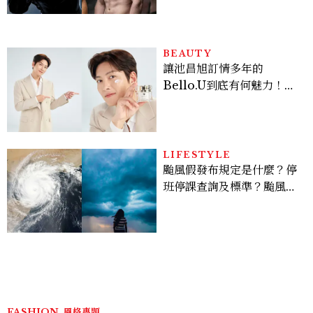
Sadie Sink
BEAUTY
讓池昌旭訂情多年的
Bello.U到底有何魅力！揭
密男神發光乳霜～「肽光透
亮緊緻霜」如何打造日不落
的透亮肌，熬夜拍戲不顯疲
倦感，超神！
LIFESTYLE
颱風假發布規定是什麼？停
班停課查詢及標準？颱風假
有薪水嗎、可否拒絕上班？
FASHION
風格專題