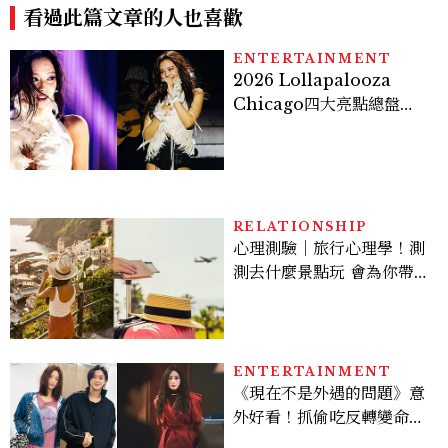
看過此篇文章的人也喜歡
ENTERTAINMENT
2026 Lollapalooza
Chicago四大亮點總盤
點， JENNIE、 CORTIS
登台，K-POP擄獲全球！
RELATIONSHIP
心理測驗｜旅行心理學！測
測去什麼景點玩 會為你帶來
好運
ENTERTAINMENT
《現在不是外遇的問題》意
外好看！抓偷吃反轉變命
案？金憓秀傳奇美腿被讚