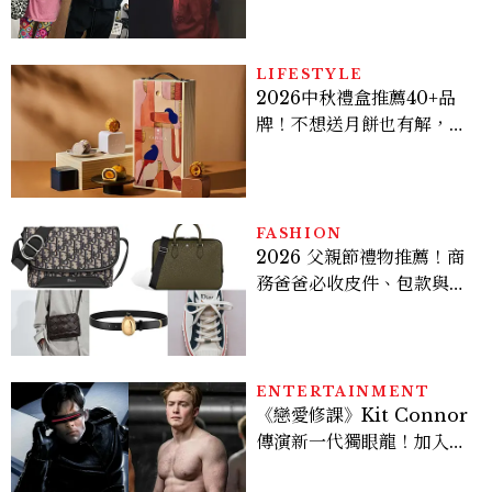
爆、金智勳大秀腹肌，曹汝
貞雙影后飆戲，線上看7大
看點懶人包
LIFESTYLE
2026中秋禮盒推薦40+品
牌！不想送月餅也有解，送
長輩、送客戶一次挑
FASHION
2026 父親節禮物推薦！商
務爸爸必收皮件、包款與鞋
履一次看
ENTERTAINMENT
《戀愛修課》Kit Connor
傳演新一代獨眼龍！加入新
版《X戰警》，可望搭檔