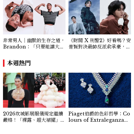
非常男人｜幽默的生存之道，
《財閥 X 刑警2》好看嗎？安
Brandon：「只要能讓大家
普賢對決最帥反派俞承豪，鄭
笑，我們就有機會玩在一起，
恩彩接棒女主，開專機、刷黑
讓敵人成為朋友。」
卡，用錢輾壓罪犯的陳利手回
本週熱門
來了，這次能玩多大？
2026坎城影展服儀規定繼續
Piaget伯爵的色彩哲學：Co
嚴格！「裸露、超大裙擺」都
lours of Extraleganza全
不行，紅毯女星今年都怎麼
新頂級珠寶完整解析
穿？