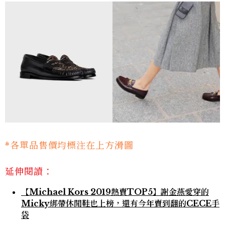
*各單品售價均標注在上方滑圖
延伸閱讀：
【Michael Kors 2019熱賣TOP5】謝金燕愛穿的
Micky綁帶休閒鞋也上榜，還有今年賣到翻的CECE手
袋