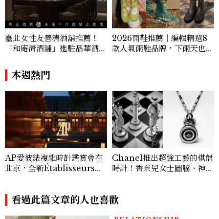
臺北女性友善清酒舖推薦！
2026雨鞋推薦｜編輯精選8
「和庵清酒舖」進駐晶華酒
款人氣雨鞋品牌，下雨天也能
店：首創五行心情選酒、單杯
穿出時尚感
180元起輕鬆微醺
本週熱門
AP愛彼錶複雜時計鑑賞會在
Chanel推出超強工藝的棋盤
北京，全新Établisseurs工
時計！香奈兒女士圖騰、神秘
坊計畫腕錶直擊！
錶等2026新錶
看過此篇文章的人也喜歡