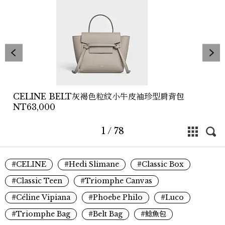
CELINE BELT灰褐色粒紋小牛皮袖珍型肩背包
NT63,000
1
/
78
#CELINE
#Hedi Slimane
#Classic Box
#Classic Teen
#Triomphe Canvas
#Céline Vipiana
#Phoebe Philo
#Luco
#Triomphe Bag
#Belt Bag
#鯰魚包