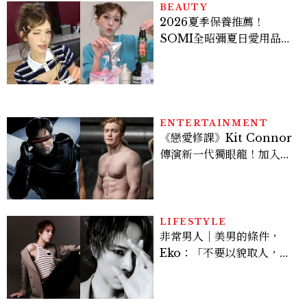
BEAUTY
2026夏季保養推薦！
SOMI全昭彌夏日愛用品公
開，防曬、護髮、止汗、頭
皮保養10款好物一次看
ENTERTAINMENT
《戀愛修課》Kit Connor
傳演新一代獨眼龍！加入新
版《X戰警》，可望搭檔
Sadie Sink
LIFESTYLE
非常男人｜美男的條件，
Eko：「不要以貌取人，內
在與外在同樣重要。」