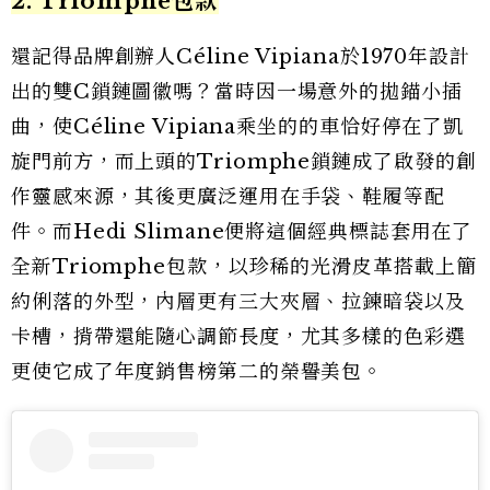
2. Triomphe包款
還記得品牌創辦人Céline Vipiana於1970年設計
出的雙C鎖鏈圖徽嗎？當時因一場意外的拋錨小插
曲，使Céline Vipiana乘坐的的車恰好停在了凱
旋門前方，而上頭的Triomphe鎖鏈成了啟發的創
作靈感來源，其後更廣泛運用在手袋、鞋履等配
件。而Hedi Slimane便將這個經典標誌套用在了
全新Triomphe包款，以珍稀的光滑皮革搭載上簡
約俐落的外型，內層更有三大夾層、拉鍊暗袋以及
卡槽，揹帶還能隨心調節長度，尤其多樣的色彩選
更使它成了年度銷售榜第二的榮譽美包。