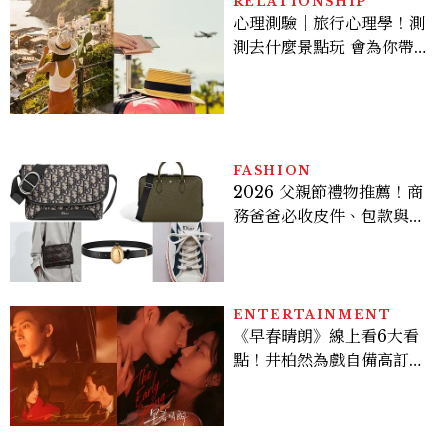
RELATIONSHIP
心理測驗｜旅行心理學！測
測去什麼景點玩 會為你帶來
好運
FASHION
2026 父親節禮物推薦！商
務爸爸必收皮件、包款與鞋
履一次看
ENTERTAINMENT
《早春晴朗》線上看6大看
點！井柏然為戲自備高訂，
孫千苦等地下戀轉正，雨夜
激吻獲讚慾感天花板