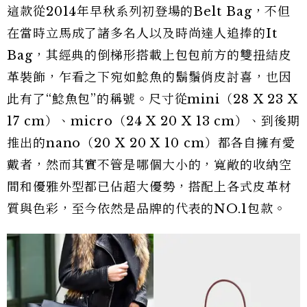
這款從2014年早秋系列初登場的Belt Bag，不但
在當時立馬成了諸多名人以及時尚達人追捧的It
Bag，其經典的倒梯形搭載上包包前方的雙扭結皮
革裝飾，乍看之下宛如鯰魚的鬍鬚俏皮討喜，也因
此有了“鯰魚包”的稱號。尺寸從mini（28 X 23 X
17 cm）、micro（24 X 20 X 13 cm）、到後期
推出的nano（20 X 20 X 10 cm）都各自擁有愛
戴者，然而其實不管是哪個大小的，寬敞的收納空
間和優雅外型都已佔超大優勢，搭配上各式皮革材
質與色彩，至今依然是品牌的代表的NO.1包款。