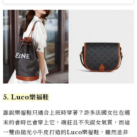
5. Luco樂福鞋
誰說樂福鞋只適合上班時穿著？許多法國女仕在週
末約會時也會穿上它，端莊且不失淑女氣質，而這
一雙由拋光小牛皮打造的Luco樂福鞋，雖然並非