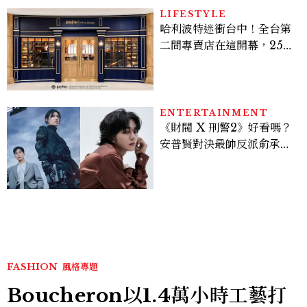
LIFESTYLE
哈利波特迷衝台中！全台第
二間專賣店在這開幕，25週
年限定周邊、托特包太值得
入手
ENTERTAINMENT
《財閥 X 刑警2》好看嗎？
安普賢對決最帥反派俞承
豪，鄭恩彩接棒女主，開專
機、刷黑卡，用錢輾壓罪犯
的陳利手回來了，這次能玩
多大？
FASHION
風格專題
Boucheron以1.4萬小時工藝打