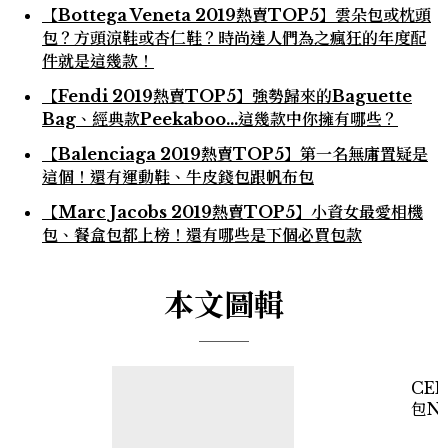
【Bottega Veneta 2019熱賣TOP5】雲朵包或枕頭
包？方頭涼鞋或杏仁鞋？時尚達人們為之瘋狂的年度配
件就是這幾款！
【Fendi 2019熱賣TOP5】強勢歸來的Baguette
Bag、經典款Peekaboo...這幾款中你擁有哪些？
【Balenciaga 2019熱賣TOP5】第一名無庸置疑是
這個！還有運動鞋、牛皮錢包跟帆布包
【Marc Jacobs 2019熱賣TOP5】小資女最愛相機
包、餐盒包都上榜！還有哪些是下個必買包款
本文圖輯
CE
包NT