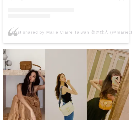
A post shared by Marie Claire Taiwan 美麗佳人 (@mariecl