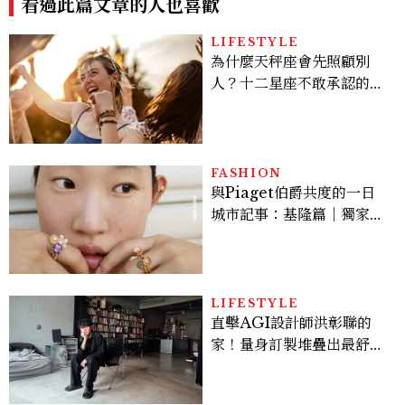
看過此篇文章的人也喜歡
LIFESTYLE
為什麼天秤座會先照顧別
人？十二星座不敢承認的一
句話，「這星座」嘴上說沒
差，回家之後想很久
FASHION
與Piaget伯爵共度的一日
城市記事：基隆篇｜獨家影
像故事
LIFESTYLE
直擊AGI設計師洪彰聯的
家！量身訂製堆疊出最舒適
的生活邏輯：「只要喜歡，
就能找到相處的方式」