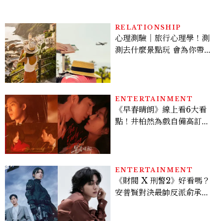
RELATIONSHIP
心理測驗｜旅行心理學！測
測去什麼景點玩 會為你帶來
好運
ENTERTAINMENT
《早春晴朗》線上看6大看
點！井柏然為戲自備高訂，
孫千苦等地下戀轉正，雨夜
激吻獲讚慾感天花板
ENTERTAINMENT
《財閥 X 刑警2》好看嗎？
安普賢對決最帥反派俞承
豪，鄭恩彩接棒女主，開專
機、刷黑卡，用錢輾壓罪犯