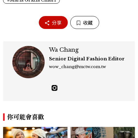
分享
收藏
Wa Chang
Senior Digital Fashion Editor
wow_chang@mctw.com.tw
你可能會喜歡