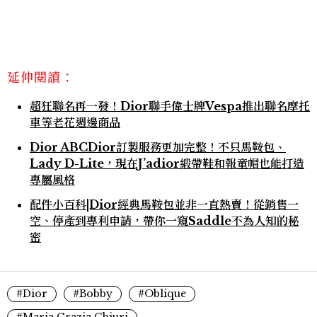
延伸閱讀：
超狂聯名再一發！Dior聯手偉士牌Vespa推出聯名摩托
車等老花週邊商品
Dior ABCDior訂製服務更加完整！不只馬鞍包、
Lady D-Lite，現在J’adior緞帶鞋和報童帽也能打造
專屬風格
配件小百科|Dior經典馬鞍包並非一直熱賣！從銷售一
空、停產到專利申請，帶你一窺Saddle不為人知的秘
密
#Dior
#Bobby
#Oblique
#Maria Grazia Chiuri