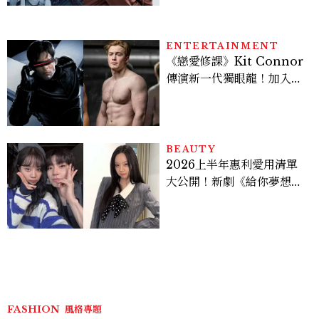
的陳利手回來了，這次能玩
多大？
ENTERTAINMENT
《戀愛修課》Kit Connor
傳演新一代獨眼龍！加入新
版《X戰警》，可望搭檔
Sadie Sink
BEAUTY
2026上半年惠利愛用清單
大公開！新劇《給你夢想》
美出新高度，10款保養、香
水、護髮同款一次看
FASHION
風格專題