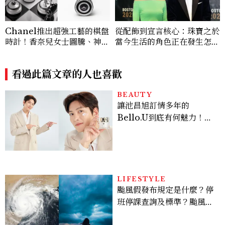
Chanel推出超強工藝的棋盤
從配飾到宣言核心：珠寶之於
時計！香奈兒女士圖騰、神秘
當今生活的角色正在發生怎樣
錶等2026新錶
的變化？
看過此篇文章的人也喜歡
BEAUTY
讓池昌旭訂情多年的
Bello.U到底有何魅力！揭
密男神發光乳霜～「肽光透
亮緊緻霜」如何打造日不落
的透亮肌，熬夜拍戲不顯疲
倦感，超神！
LIFESTYLE
颱風假發布規定是什麼？停
班停課查詢及標準？颱風假
有薪水嗎、可否拒絕上班？