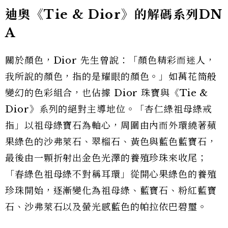
迪奧《Tie & Dior》的解碼系列DN
A
關於顏色，Dior 先生曾說：「顏色精彩而迷人，
我所說的顏色，指的是耀眼的顏色。」如萬花筒般
變幻的色彩組合，也佔據 Dior 珠寶與《Tie &
Dior》系列的絕對主導地位。「杏仁綠祖母綠戒
指」以祖母綠寶石為軸心，周圍由內而外環繞著蘋
果綠色的沙弗萊石、翠榴石、黃色與藍色藍寶石，
最後由一顆折射出金色光澤的養殖珍珠來收尾；
「春綠色祖母綠不對稱耳環」從開心果綠色的養殖
珍珠開始，逐漸變化為祖母綠、藍寶石、粉紅藍寶
石、沙弗萊石以及螢光感藍色的帕拉依巴碧璽。