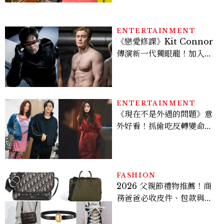
ENTERTAINMENT
《戀愛修課》Kit Connor
傳演新一代獨眼龍！加入新
版《X戰警》，可望搭檔
Sadie Sink
ENTERTAINMENT
《現在不是外遇的問題》意
外好看！抓偷吃反轉變命
案？金憓秀傳奇美腿被讚
爆、金智勳大秀腹肌，曹汝
貞雙影后飆戲，線上看7大
看點懶人包
FASHION
2026 父親節禮物推薦！商
務爸爸必收皮件、包款與鞋
履一次看