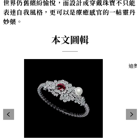
世界仍舊繽紛愉悅，而設計或穿戴珠寶不只能
表達自我風格，更可以是療癒感官的一帖靈丹
妙藥。
本文圖輯
迪奧T