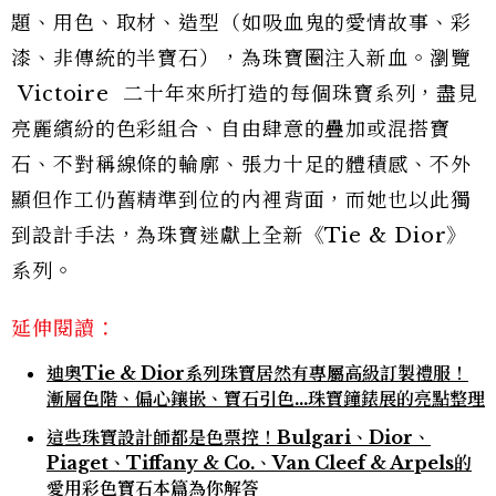
題、用色、取材、造型（如吸血鬼的愛情故事、彩
漆、非傳統的半寶石），為珠寶圈注入新血。瀏覽
Victoire 二十年來所打造的每個珠寶系列，盡見
亮麗繽紛的色彩組合、自由肆意的疊加或混搭寶
石、不對稱線條的輪廓、張力十足的體積感、不外
顯但作工仍舊精準到位的內裡背面，而她也以此獨
到設計手法，為珠寶迷獻上全新《Tie & Dior》
系列。
延伸閱讀：
迪奧Tie & Dior系列珠寶居然有專屬高級訂製禮服！
漸層色階、偏心鑲嵌、寶石引色…珠寶鐘錶展的亮點整理
這些珠寶設計師都是色票控！Bulgari、Dior、
Piaget、Tiffany & Co.、Van Cleef & Arpels的
愛用彩色寶石本篇為你解答