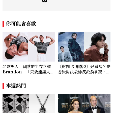
採訪、珠寶市場動態等專題，及視覺拍攝執
行。用貼近生活且具知識性的視角，發掘珠
寶腕錶的細節美。Email：kate_tu@mc
tw.com.tw
你可能會喜歡
非常男人｜幽默的生存之道，
《財閥 X 刑警2》好看嗎？安
Brandon：「只要能讓大家
普賢對決最帥反派俞承豪，鄭
笑，我們就有機會玩在一起，
恩彩接棒女主，開專機、刷黑
讓敵人成為朋友。」
卡，用錢輾壓罪犯的陳利手回
本週熱門
來了，這次能玩多大？