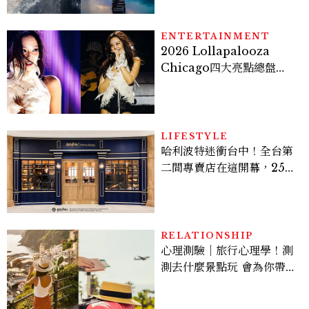
ENTERTAINMENT
2026 Lollapalooza
Chicago四大亮點總盤
點， JENNIE、 CORTIS
登台，K-POP擄獲全球！
LIFESTYLE
哈利波特迷衝台中！全台第
二間專賣店在這開幕，25週
年限定周邊、托特包太值得
入手
RELATIONSHIP
心理測驗｜旅行心理學！測
測去什麼景點玩 會為你帶來
好運