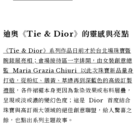
迪奧《Tie & Dior》的靈感與亮點
《Tie & Dior》系列作品日前才於台北場珠寶暨
腕錶展亮相；會場接待區一字排開，由女裝創意總
監 Maria Grazia Chiuri 以此次珠寶新品量身
打造，從粉紅、鵝黃、草綠再到深藍色的高級訂製
禮服
，各件裙襬本身更因為紮染效果或布料層疊，
呈現或淡或濃的變幻色度；這是 Dior 首度結合
珠寶與高訂兩大領域的絕佳創意聯盟，給人驚喜之
餘，也點出系列主題故事。