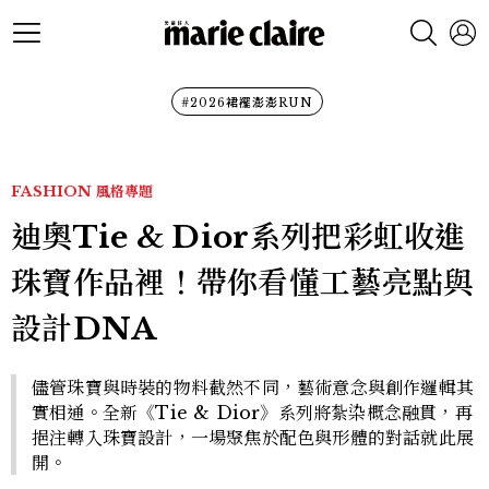
#2026裙襬澎澎RUN
FASHION
風格專題
迪奧Tie & Dior系列把彩虹收進
珠寶作品裡！帶你看懂工藝亮點與
設計DNA
儘管珠寶與時裝的物料截然不同，藝術意念與創作邏輯其
實相通。全新《Tie & Dior》系列將紮染概念融貫，再
挹注轉入珠寶設計，一場聚焦於配色與形體的對話就此展
開。