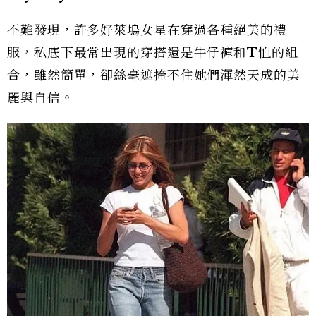
不難發現，許多好萊塢女星在穿過各種絕美的禮
服，私底下最常出現的穿搭還是牛仔褲和T恤的組
合，雖然簡單，卻絲毫遮掩不住她們渾然天成的美
麗與自信。