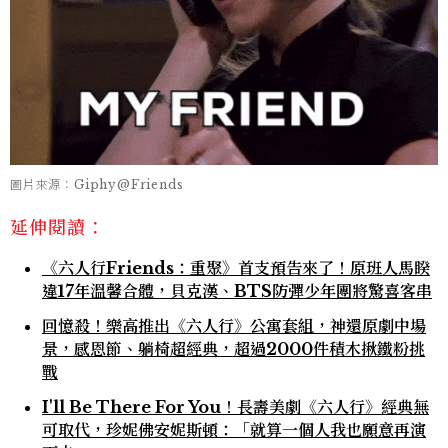
圖片來源：Giphy@Friends
延伸閱讀：
《六人行Friends：重聚》首支預告來了！原班人馬睽
違17年溫馨合體，貝克漢、BTS防彈少年團將驚喜客串
回憶殺！樂高推出《六人行》公寓套組，神還原劇中場
景，感恩節、躺椅超經典，超過2000件積木揪鐵粉挑
戰
I'll Be There For You！長壽美劇《六人行》經典無
可取代，珍妮佛安妮斯頓：「就算一個人我也願意再演