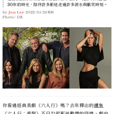
30年的時光，陪伴許多影迷走過許多淚水與歡笑時刻。
by
Jess Lee
-
2022/05/26
更新
Photo/ DR
你看過經典美劇《六人行》嗎？去年釋出的
續集
《六人行：重聚》
不只勾起影迷歡樂的回憶，劇中