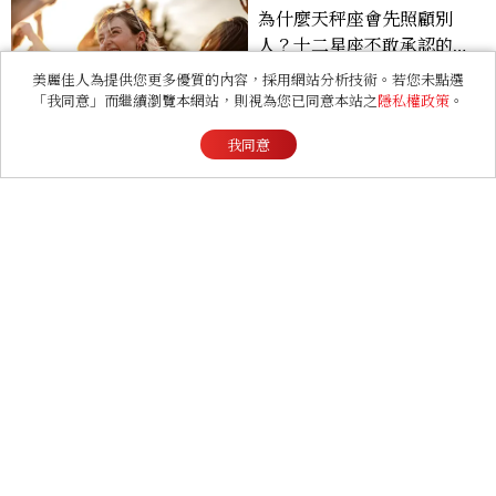
BEAUTY
2026上半年惠利愛用清單
大公開！新劇《給你夢想》
美麗佳人為提供您更多優質的內容，採用網站分析技術。若您未點選
美出新高度，10款保養、香
「我同意」而繼續瀏覽本網站，則視為您已同意本站之
隱私權政策
。
水、護髮同款一次看
我同意
RELATIONSHIP
心理測驗｜旅行心理學！測
測去什麼景點玩 會為你帶來
好運
FASHION
與Piaget伯爵共度的一日
城市記事：基隆篇｜獨家影
像故事
ENTERTAINMENT