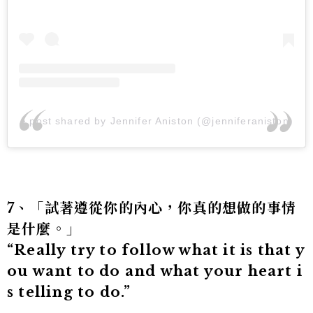
A post shared by Jennifer Aniston (@jenniferaniston)
7、「試著遵從你的內心，你真的想做的事情
是什麼。」
“Really try to follow what it is that y
ou want to do and what your heart i
s telling to do.”