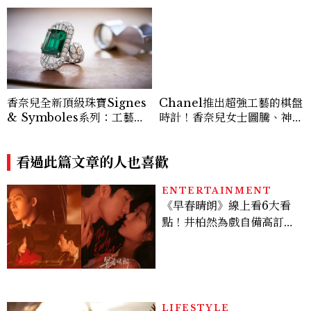
香奈兒全新頂級珠寶Signes
Chanel推出超強工藝的棋盤
& Symboles系列：工藝解
時計！香奈兒女士圖騰、神秘
析篇
錶等2026新錶
看過此篇文章的人也喜歡
ENTERTAINMENT
《早春晴朗》線上看6大看
點！井柏然為戲自備高訂，
孫千苦等地下戀轉正，雨夜
激吻獲讚慾感天花板
LIFESTYLE
為什麼天秤座會先照顧別
人？十二星座不敢承認的一
句話，「這星座」嘴上說沒
差，回家之後想很久