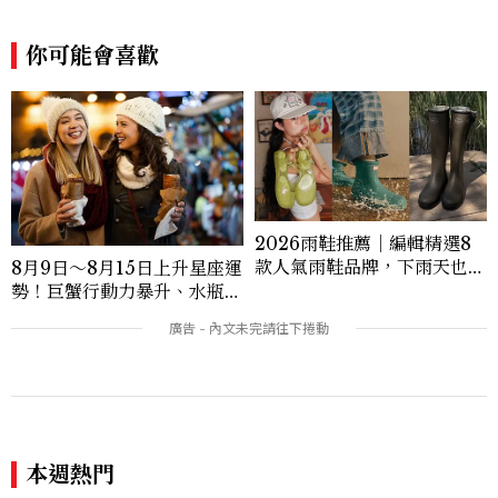
你可能會喜歡
2026雨鞋推薦｜編輯精選8
款人氣雨鞋品牌，下雨天也能
8月9日～8月15日上升星座運
穿出時尚感
勢！巨蟹行動力暴升、水瓶迎
新緣分
本週熱門