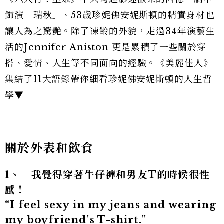
飾演「瑞秋」、53歲珍妮佛安妮斯頓的精實身材也
讓人為之驚艷。除了凍齡的外貌，走過34年演藝生
活的Jennifer Aniston 更是累積了一些關於穿
搭、愛情、人生等不同面向的經驗。《美麗佳人》
集結了11大語錄帶你細看珍妮佛安妮斯頓的人生哲
學▼
關於外表和飲食
1、「我覺得穿著牛仔褲和男友T的時候很性
感！」
“I feel sexy in my jeans and wearing
my boyfriend’s T-shirt.”