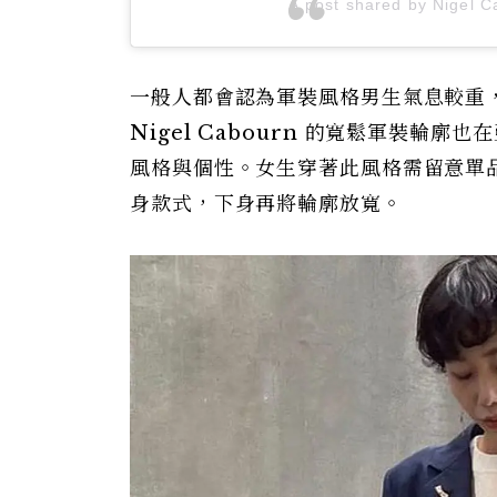
A post shared by Nigel 
一般人都會認為軍裝風格男生氣息較重
Nigel Cabourn 的寬鬆軍裝
風格與個性。女生穿著此風格需留意單
身款式，下身再將輪廓放寬。