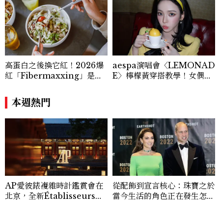
高蛋白之後換它紅！2026爆
aespa演唱會〈LEMONAD
紅「Fibermaxxing」是什
E〉檸檬黃穿搭教學！女偶像
麼？一天30g纖維，原來不用
3招搭法、Karina同款造型
狂吃菜
必跟上
本週熱門
AP愛彼錶複雜時計鑑賞會在
從配飾到宣言核心：珠寶之於
北京，全新Établisseurs工
當今生活的角色正在發生怎樣
坊計畫腕錶直擊！
的變化？