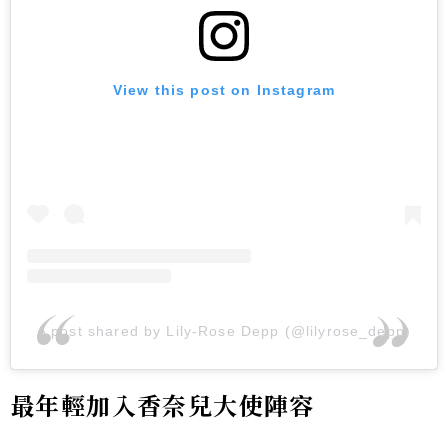
View this post on Instagram
A post shared by Lily-Rose Depp (@lilyrose_depp)
最年輕加入香奈兒大使陣容