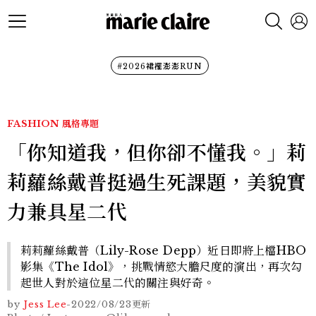
#2026裙襬澎澎RUN
FASHION
風格專題
「你知道我，但你卻不懂我。」莉
莉蘿絲戴普挺過生死課題，美貌實
力兼具星二代
莉莉蘿絲戴普（Lily-Rose Depp）近日即將上檔HBO
影集《The Idol》，挑戰情慾大膽尺度的演出，再次勾
起世人對於這位星二代的關注與好奇。
by
Jess Lee
-
2022/08/23
更新