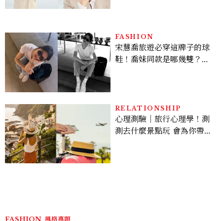
亮緊緻霜」如何打造日不落
的透亮肌，熬夜拍戲不顯疲
倦感，超神！
FASHION
宋慧喬旅遊必穿這牌子的球
鞋！喬妹同款是哪幾雙？
AUTRY究竟有什麼魅力讓
她愛上？
RELATIONSHIP
心理測驗｜旅行心理學！測
測去什麼景點玩 會為你帶來
好運
FASHION
風格專題