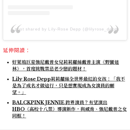
A post shared by Lily-Rose Depp (@lilyrose_depp)
延伸閱讀：
好萊塢巨星強尼戴普女兒莉莉蘿絲戴普主演《野蠻迷
林》，首度挑戰禁忌老少戀的題材！
Lily Rose Depp莉莉蘿絲全世界最紅的女孩：「我不
是為了成名才做這行，只是想實現成為女演員的願
望。」
BALCKPINK JENNIE 跨界演員？有望演出
HBO《高校十八禁》導演新作，與威肯、強尼戴普之女
同框！