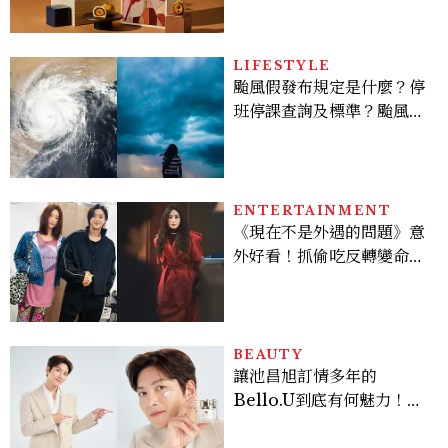
LIFESTYLE
颱風假發布規定是什麼？停
班停課查詢及標準？颱風假
有薪水嗎、可否拒絕上班？
ENTERTAINMENT
《現在不是外遇的問題》意
外好看！抓偷吃反轉變命
案？金憓秀傳奇美腿被讚
爆、金智勳大秀腹肌，曹汝
貞雙影后飆戲，線上看7大
看點懶人包
BEAUTY
讓池昌旭訂情多年的
Bello.U到底有何魅力！揭
密男神發光乳霜～「肽光透