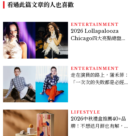
看過此篇文章的人也喜歡
ENTERTAINMENT
2026 Lollapalooza
Chicago四大亮點總盤
點， JENNIE、 CORTIS
登台，K-POP擄獲全球！
ENTERTAINMENT
走在演員的路上，蒲禾菲：
「一次次的失敗都是必經過
程，必須要經過那些練習，
才能做得好。」
LIFESTYLE
2026中秋禮盒推薦40+品
牌！不想送月餅也有解，送
長輩、送客戶一次挑