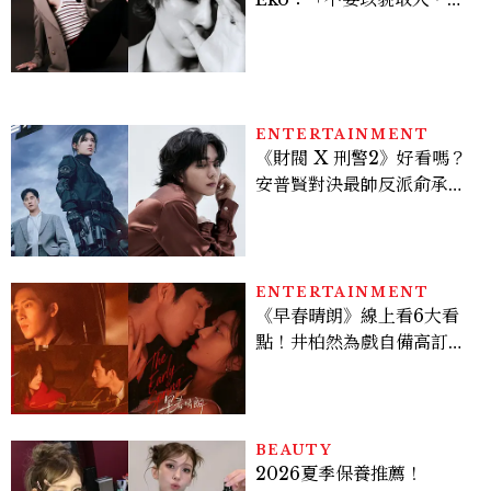
在與外在同樣重要。」
ENTERTAINMENT
《財閥 X 刑警2》好看嗎？
安普賢對決最帥反派俞承
豪，鄭恩彩接棒女主，開專
機、刷黑卡，用錢輾壓罪犯
的陳利手回來了，這次能玩
多大？
ENTERTAINMENT
《早春晴朗》線上看6大看
點！井柏然為戲自備高訂，
孫千苦等地下戀轉正，雨夜
激吻獲讚慾感天花板
BEAUTY
2026夏季保養推薦！