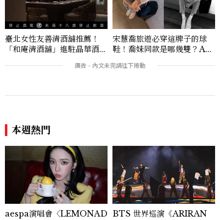
臺北女性友善清酒舖推薦！
宋慧喬旅遊必穿這牌子的球
「和庵清酒舖」進駐晶華酒
鞋！喬妹同款是哪幾雙？AU
店：首創五行心情選酒、單杯
TRY究竟有什麼魅力讓她愛
180元起輕鬆微醺
上？
本週熱門
aespa演唱會〈LEMONAD
BTS 世界巡演《ARIRAN