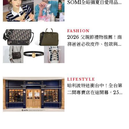
SOMI全昭彌夏日愛用品公
開，防曬、護髮、止汗、頭
皮保養10款好物一次看
FASHION
2026 父親節禮物推薦！商
務爸爸必收皮件、包款與鞋
履一次看
LIFESTYLE
哈利波特迷衝台中！全台第
二間專賣店在這開幕，25週
年限定周邊、托特包太值得
入手