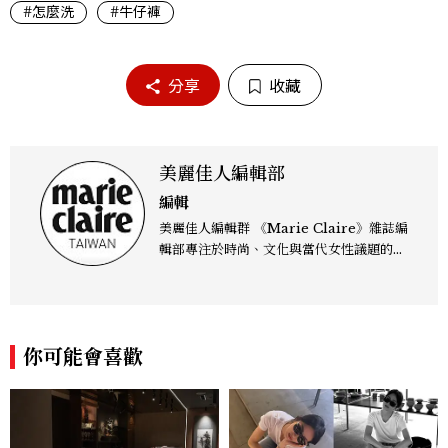
#怎麼洗
#牛仔褲
分享
收藏
美麗佳人編輯部
編輯
美麗佳人編輯群 《Marie Claire》雜誌編
輯部專注於時尚、文化與當代女性議題的深
度呈現，致力打造兼具風格與觀點的內容敘
事。 團隊擅長核心議題企劃、內容策展與
跨平台整合，長期關注國際時代脈動與社會
趨勢，從文化觀察出發，挖掘具有啟發性的
你可能會喜歡
女性故事與價值觀；同時以細膩的美學語言
與敘事張力，轉化為兼具視覺風格與思想深
度的內容。 《Marie Claire》始終以敏銳
視角與編輯直覺，引領讀者探索女性多元面
貌與生活品味風格的無限可能。