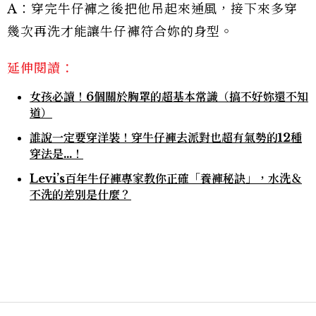
A：穿完牛仔褲之後把他吊起來通風，接下來多穿
幾次再洗才能讓牛仔褲符合妳的身型。
延伸閱讀：
女孩必讀！6個關於胸罩的超基本常識（搞不好妳還不知
道）
誰說一定要穿洋裝！穿牛仔褲去派對也超有氣勢的12種
穿法是…！
Levi’s百年牛仔褲專家教你正確「養褲秘訣」，水洗＆
不洗的差別是什麼？