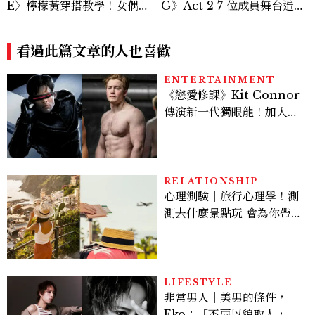
E〉檸檬黃穿搭教學！女偶像
G》Act 2 7 位成員舞台造型
3招搭法、Karina同款造型
一次看
必跟上
看過此篇文章的人也喜歡
ENTERTAINMENT
《戀愛修課》Kit Connor
傳演新一代獨眼龍！加入新
版《X戰警》，可望搭檔
Sadie Sink
RELATIONSHIP
心理測驗｜旅行心理學！測
測去什麼景點玩 會為你帶來
好運
LIFESTYLE
非常男人｜美男的條件，
Eko：「不要以貌取人，內