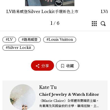
LV路易威登Silver Lockit手環新色上市
LV路
1
/
6
#LV
#路易威登
#Louis Vuitton
#Silver Lockit
分享
收藏
Kate Tu
Chief Jewelry & Watch Editor
《Marie Claire》全媒體珠寶鐘錶主編。
有臺灣及英國倫敦的求學、職場經驗，主修