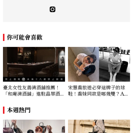
新聞學和時尚媒體。累積十年以上的《美麗
佳人》編輯工作內容，包括錶展等國際活動
採訪、珠寶市場動態等專題，及視覺拍攝執
行。用貼近生活且具知識性的視角，發掘珠
寶腕錶的細節美。Email：kate_tu@mc
tw.com.tw
你可能會喜歡
臺北女性友善清酒舖推薦！
宋慧喬旅遊必穿這牌子的球
「和庵清酒舖」進駐晶華酒
鞋！喬妹同款是哪幾雙？AU
店：首創五行心情選酒、單杯
TRY究竟有什麼魅力讓她愛
180元起輕鬆微醺
上？
本週熱門