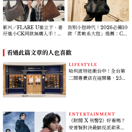
影片／FLARE U崔立于、姜
告別小包時代！2026必備10
玗進小CK同款無痛入手！身
款「柔軟系大包」推薦：Ch
上這款CHARLES & KEIT
anel、YSL、Miu Miu...隨
H大包好燒
性不失質感的實用天花板
看過此篇文章的人也喜歡
LIFESTYLE
哈利波特迷衝台中！全台第
二間專賣店在這開幕，25週
年限定周邊、托特包太值得
入手
ENTERTAINMENT
《財閥 X 刑警2》好看嗎？
安普賢對決最帥反派俞承