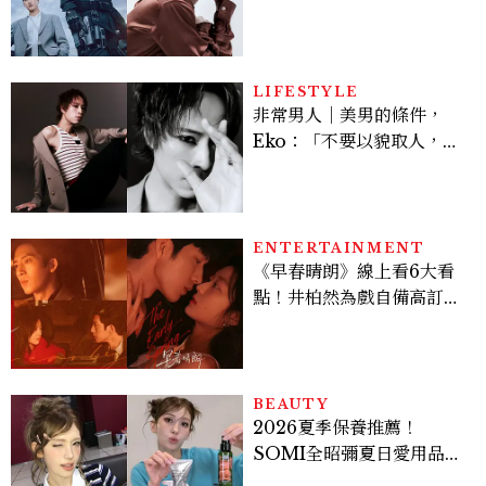
豪，鄭恩彩接棒女主，開專
機、刷黑卡，用錢輾壓罪犯
的陳利手回來了，這次能玩
多大？
LIFESTYLE
非常男人｜美男的條件，
Eko：「不要以貌取人，內
在與外在同樣重要。」
ENTERTAINMENT
《早春晴朗》線上看6大看
點！井柏然為戲自備高訂，
孫千苦等地下戀轉正，雨夜
激吻獲讚慾感天花板
BEAUTY
2026夏季保養推薦！
SOMI全昭彌夏日愛用品公
開，防曬、護髮、止汗、頭