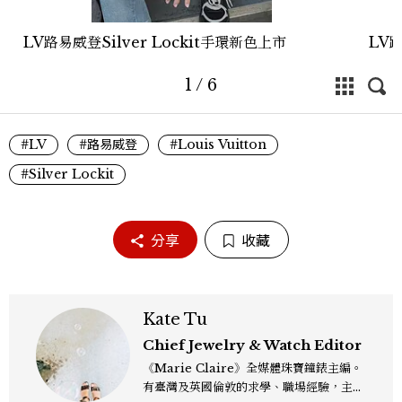
LV路易威登Silver Lockit手環新色上市
LV路
1
/
6
#LV
#路易威登
#Louis Vuitton
#Silver Lockit
分享
收藏
Kate Tu
Chief Jewelry & Watch Editor
《Marie Claire》全媒體珠寶鐘錶主編。
有臺灣及英國倫敦的求學、職場經驗，主修