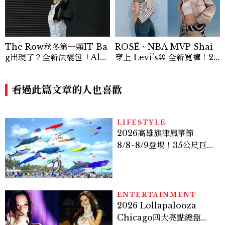
The Row秋冬第一顆IT Ba
ROSÉ、NBA MVP Shai
g出現了？全新法棍包「Alm
穿上 Levi’s® 全新寬褲！20
a」，極簡控又要開始排隊了
26Baggy寬褲造型一次看
看過此篇文章的人也喜歡
LIFESTYLE
2026高雄旗津風箏節
8/8~8/9登場！35公尺巨大
鯨魚首度放飛、豐富親子活
動時間懶人包
ENTERTAINMENT
2026 Lollapalooza
Chicago四大亮點總盤