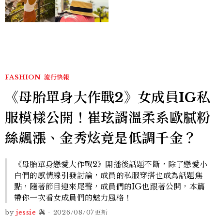
好運
FASHION
流行快報
《母胎單身大作戰2》女成員IG私
服模樣公開！崔玹諝溫柔系歐膩粉
絲飆漲、金秀炫竟是低調千金？
《母胎單身戀愛大作戰2》開播後話題不斷，除了戀愛小
白們的感情線引發討論，成員的私服穿搭也成為話題焦
點，隨著節目迎來尾聲，成員們的IG也跟著公開，本篇
帶你一次看女成員們的魅力風格！
by
jessie
與
-
2026/08/07
更新