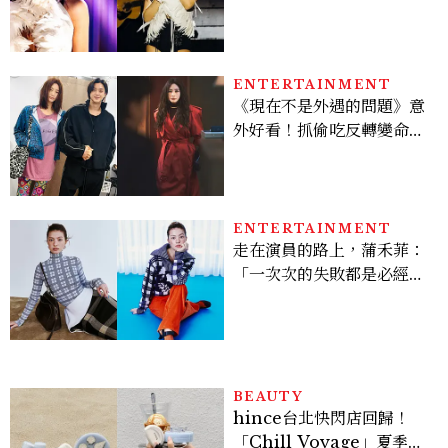
點， JENNIE、 CORTIS
登台，K-POP擄獲全球！
ENTERTAINMENT
《現在不是外遇的問題》意
外好看！抓偷吃反轉變命
案？金憓秀傳奇美腿被讚
爆、金智勳大秀腹肌，曹汝
貞雙影后飆戲，線上看7大
看點懶人包
ENTERTAINMENT
走在演員的路上，蒲禾菲：
「一次次的失敗都是必經過
程，必須要經過那些練習，
才能做得好。」
BEAUTY
hince台北快閃店回歸！
「Chill Voyage」夏季限