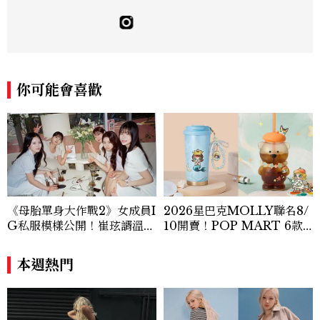
新聞學和時尚媒體。累積十年以上的《美麗
佳人》編輯工作內容，包括錶展等國際活動
採訪、珠寶市場動態等專題，及視覺拍攝執
行。用貼近生活且具知識性的視角，發掘珠
寶腕錶的細節美。Email：kate_tu@mc
tw.com.tw
你可能會喜歡
《母胎單身大作戰2》女成員I
2026星巴克MOLLY聯名8/
G私服模樣公開！崔玹諝溫柔
10開賣！POP MART 6款
系歐膩粉絲飆漲、金秀炫竟是
杯袋價格、草莓布蕾星冰樂一
低調千金？
次看
本週熱門