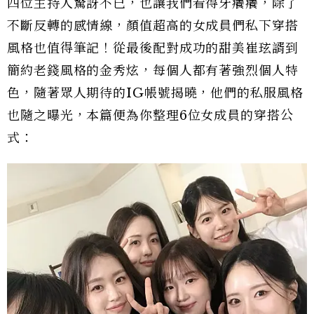
四位主持人驚訝不已，也讓我們看得牙癢癢，除了
不斷反轉的感情線，顏值超高的女成員們私下穿搭
風格也值得筆記！從最後配對成功的甜美崔玹諝到
簡約老錢風格的金秀炫，每個人都有著強烈個人特
色，隨著眾人期待的IG帳號揭曉，他們的私服風格
也隨之曝光，本篇便為你整理6位女成員的穿搭公
式：