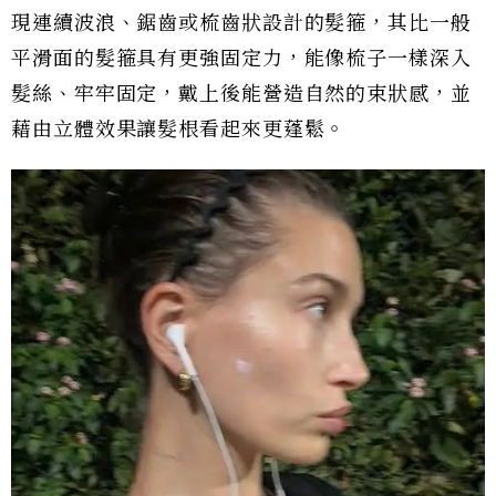
現連續波浪、鋸齒或梳齒狀設計的髮箍，其比一般
平滑面的髮箍具有更強固定力，能像梳子一樣深入
髮絲、牢牢固定，戴上後能營造自然的束狀感，並
藉由立體效果讓髮根看起來更蓬鬆。