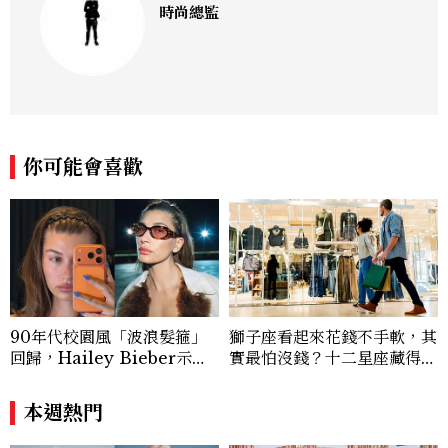
時尚總監
你可能會喜歡
90年代校園風「波浪髮箍」
獅子座看起來花錢不手軟，其
回歸，Hailey Bieber示範
實最怕沒錢？十二星座藏得最
如何戴得時髦：這款Miu Mi
深的金錢焦慮，「這星座」比
u髮箍未開賣先爆紅！
價半天，最後卻買最貴的
本週熱門