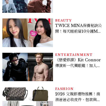
豪，鄭恩彩接棒女主，開專
機、刷黑卡，用錢輾壓罪犯
的陳利手回來了，這次能玩
多大？
BEAUTY
TWICE MINA保養秘訣公
開！每天睡前留10分鐘ME
TIME、定期皮拉提斯，6
個日常習慣養出牛奶肌
ENTERTAINMENT
《戀愛修課》Kit Connor
傳演新一代獨眼龍！加入新
版《X戰警》，可望搭檔
Sadie Sink
FASHION
2026 父親節禮物推薦！商
務爸爸必收皮件、包款與鞋
履一次看