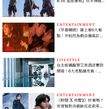
8/16 星座運勢】牡羊情緒
變敏感，雙子人際吸引力爆
棚
ENTERTAINMENT
《早春晴朗》線上看6大看
點！井柏然為戲自備高訂，
孫千苦等地下戀轉正，雨夜
激吻獲讚慾感天花板
LIFESTYLE
台北板橋馥華艾美酒店實際
開箱！6大亮點搶先看：新
北最新旅宿地標、高空泳
池、客房藏奢華細節
ENTERTAINMENT
《財閥 X 刑警2》好看嗎？
安普賢對決最帥反派俞承