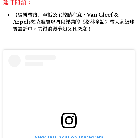
延伸閱讀：
【編輯帶路】童話公主控請注意，Van Cleef &
Arpels梵克雅寶以四段經典的《格林童話》帶入高級珠
寶設計中，美得浪漫夢幻又具深度！
View this post on Instagram