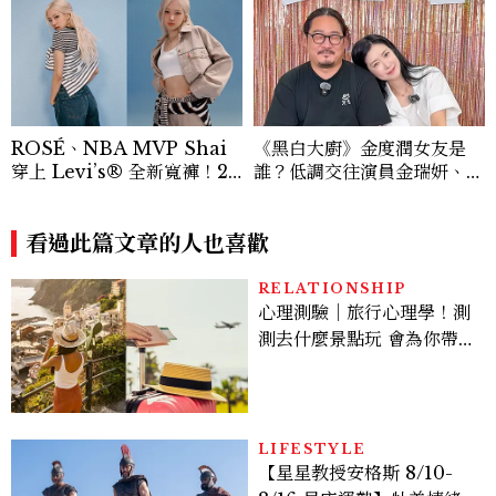
ROSÉ、NBA MVP Shai
《黑白大廚》金度潤女友是
穿上 Levi’s® 全新寬褲！20
誰？低調交往演員金瑞妍、曾
26Baggy寬褲造型一次看
出演《少年法庭》，私下極簡
風穿搭是日常範本！
看過此篇文章的人也喜歡
RELATIONSHIP
心理測驗｜旅行心理學！測
測去什麼景點玩 會為你帶來
好運
LIFESTYLE
【星星教授安格斯 8/10-