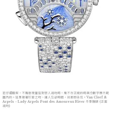
若仔細觀察，不難發現當這對戀人親吻時，是不在正規的時與分數字標示範
圍內的。這象徵著珍愛之吻，讓人忘卻時間，剎那即永恆。Van Cleef &
Arpels - Lady Arpels Pont des Amoureux Hiver 冬季腕錶 (正面
親吻)