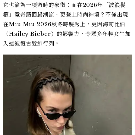
它也淪為一項過時的象徵；而在2026年「波浪髮
箍」竟奇蹟回歸潮流、更登上時尚神壇？不僅出現
在Miu Miu 2026秋冬時裝秀上，更因海莉比伯
（Hailey Bieber）的影響力，令眾多年輕女生加
入這波復古髮飾行列。