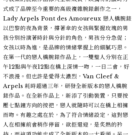
式成了品牌至今重要的高級複雜腕錶創作之一，
Lady Arpels Pont des Amoureux 戀人橋腕錶
以巴黎的夜為背景，撐著傘的女孩與緊握玫瑰的男
孩分別扮演著時針與分針的角色，男孩分分急促；
女孩以時為進，是品牌的情緒掌握上的細膩巧思。
在第一代的戀人橋腕錶作品上，一雙璧人分別在正
午12點與午夜12點在橋上深情一吻，一日二會，好
不浪漫。但也許是愛得太濃烈，Van Cleef &
Arpels 耗時超過三年，研發全新版本的戀人橋腕
錶作品。在全新作品上，新添了引動裝置，只要按
壓七點鐘方向的按把，戀人就隨時可以在橋上相擁
而吻。有趣之處在於，為了符合情緒設定，這對戀
人在相擁前會稍作停留，欲拒還迎，是炙熱的矜
持，而這項功能也成了全新版本的一大看頭。另一