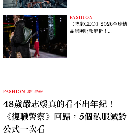
裝不在意
FASHION
【時髦CEO】2026全球精
品集團財報解析！
LVMH、Hermès、
Chanel、Gucci 誰是真
正贏家？5大趨勢一次看
FASHION
流行快報
48歲嚴志媛真的看不出年紀！
《復職警察》回歸，5個私服減齡
公式一次看