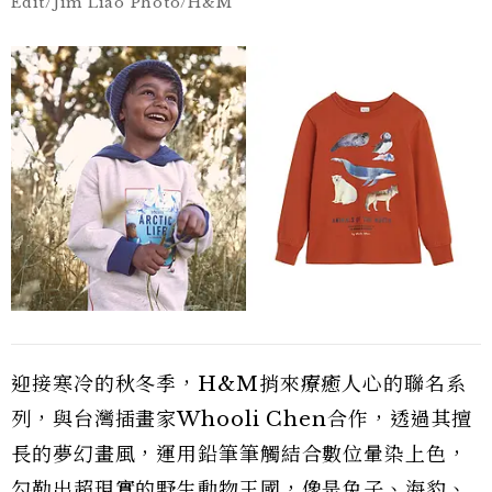
Edit/Jim Liao Photo/H&M
迎接寒冷的秋冬季，H&M捎來療癒人心的聯名系
列，與台灣插畫家Whooli Chen合作，透過其擅
長的夢幻畫風，運用鉛筆筆觸結合數位暈染上色，
勾勒出超現實的野生動物王國，像是兔子、海豹、