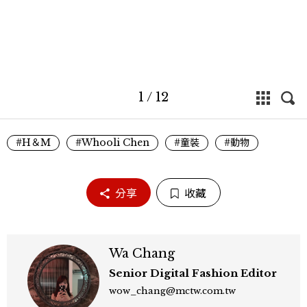
1
/
12
#H＆M
#Whooli Chen
#童裝
#動物
分享
收藏
Wa Chang
Senior Digital Fashion Editor
wow_chang@mctw.com.tw