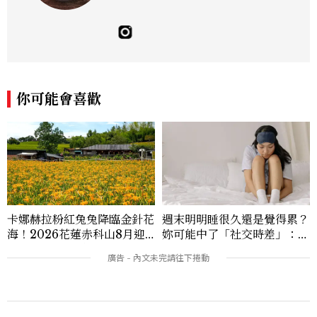
你可能會喜歡
卡娜赫拉粉紅兔兔降臨金針花
週末明明睡很久還是覺得累？
海！2026花蓮赤科山8月迎
妳可能中了「社交時差」：睡
滿開花期，40公頃金色花毯
眠專家親授3招把生理時鐘調
＋夢幻打卡攻略
回來