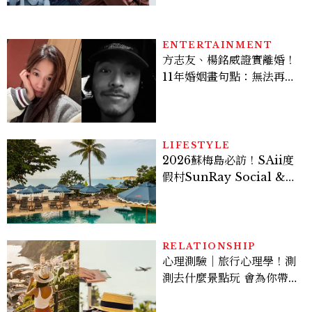
的陳利手回來了，這次能玩
多大？
ENTERTAINMENT
方志友、楊銘威證實離婚！
11年婚姻畫句點：無法再做
情人，但永遠是家人
LIFESTYLE
2026蘇梅島必訪！SAii度
假村SunRay Social &
Swim Club全新開箱，6
大亮點體驗懶人包
RELATIONSHIP
心理測驗｜旅行心理學！測
測去什麼景點玩 會為你帶來
好運