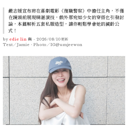
嚴志媛宣布將在喜劇電影《復職警察》中擔任主角，不僅
在鏡頭前展現精湛演技，戲外那宛如少女的穿搭也引發討
論，本篇解析五套私服造型，讓你輕鬆學會她的減齡公
式！
by
edie lin
與
-
2026/08/10
更新
Text／Jamie、Photo／IG@umjeewon