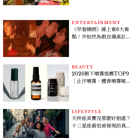
ENTERTAINMENT
《早春晴朗》線上看6大看
點！井柏然為戲自備高訂，
孫千苦等地下戀轉正，雨夜
激吻獲讚慾感天花板
BEAUTY
2026腋下噴霧推薦TOP9
｜止汗噴霧、體香噴霧哪款
最好用？改善汗臭與異味必
看
LIFESTYLE
天秤座其實沒那麼好相處？
十二星座最怕被發現的真實
面貌，「這星座」一直在假