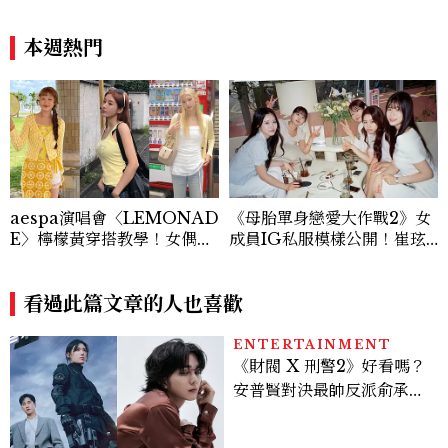
本週熱門
aespa演唱會〈LEMONAD
《母胎單身戀愛大作戰2》女
E〉檸檬黃穿搭教學！女偶像
成員IG私服模樣公開！崔玹
3招搭法、Karina同款造型
諝溫柔系歐膩粉絲飆漲、金秀
必跟上
炫竟是低調千金？
看過此篇文章的人也喜歡
ENTERTAINMENT
《財閥 X 刑警2》好看嗎？
安普賢對決最帥反派俞承
豪，鄭恩彩接棒女主，開專
機、刷黑卡，用錢輾壓罪犯