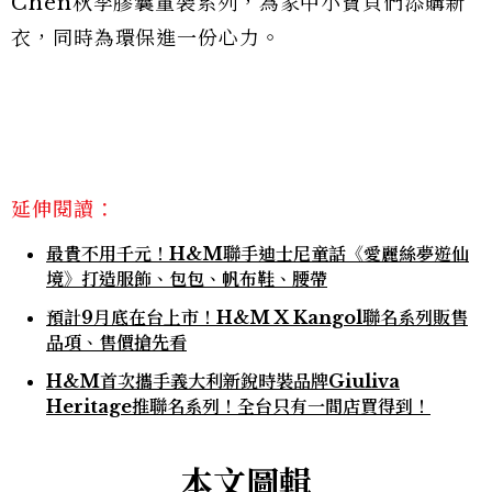
Chen秋季膠囊童裝系列，為家中小寶貝們添購新
衣，同時為環保進一份心力。
延伸閱讀：
最貴不用千元！H&M聯手迪士尼童話《愛麗絲夢遊仙
境》打造服飾、包包、帆布鞋、腰帶
預計9月底在台上市！H&M X Kangol聯名系列販售
品項、售價搶先看
H&M首次攜手義大利新銳時裝品牌Giuliva
Heritage推聯名系列！全台只有一間店買得到！
本文圖輯