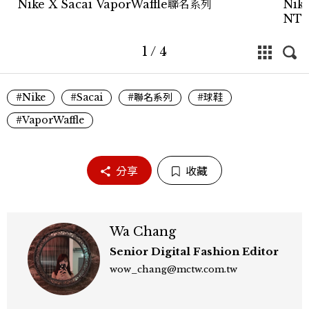
Nike X Sacai VaporWaffle聯名系列
Nik
NT5
1
/
4
#Nike
#Sacai
#聯名系列
#球鞋
#VaporWaffle
分享
收藏
Wa Chang
Senior Digital Fashion Editor
wow_chang@mctw.com.tw