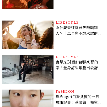
激吻獲讚慾感天花板
LIFESTYLE
為什麼天秤座會先照顧別
人？十二星座不敢承認的一
句話，「這星座」嘴上說沒
差，回家之後想很久
LIFESTYLE
直擊AGI設計師洪彰聯的
家！量身訂製堆疊出最舒適
的生活邏輯：「只要喜歡，
就能找到相處的方式」
FASHION
與Piaget伯爵共度的一日
城市記事：基隆篇｜獨家影