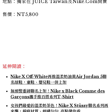
地點：獨家在 JUICE Taiwan及Nike.Com開賣
售價：NT5,800
延伸閱讀：
Nike X Off-White再推溫柔奶油黃Air Jordan 5聯
名球鞋，童鞋、嬰兒鞋一併上架
無預警重磅聯名上架！Nike x Black Comme des
Garçons攜手推百搭系列T-Shirt
女孩們最愛的溫柔奶茶色！Nike X Stüssy聯名系列再
來襲，棉麻材質、刺繡勾勾..亮點帶你看