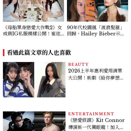
《母胎單身戀愛大作戰2》女
90年代校園風「波浪髮箍」
成員IG私服模樣公開！崔玹
回歸，Hailey Bieber示範
諝溫柔系歐膩粉絲飆漲、金秀
如何戴得時髦：這款Miu Mi
炫竟是低調千金？
u髮箍未開賣先爆紅！
看過此篇文章的人也喜歡
BEAUTY
2026上半年惠利愛用清單
大公開！新劇《給你夢想》
美出新高度，10款保養、香
水、護髮同款一次看
ENTERTAINMENT
《戀愛修課》Kit Connor
傳演新一代獨眼龍！加入新