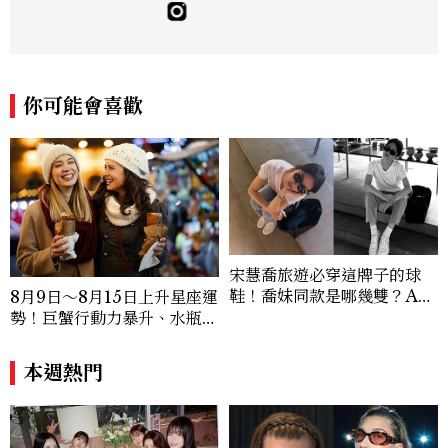
你可能會喜歡
宋慧喬旅遊必穿這牌子的球
鞋！喬妹同款是哪幾雙？AU
8月9日～8月15日上升星座運
TRY究竟有什麼魅力讓她愛
勢！巨蟹行動力暴升、水瓶迎
上？
新緣分
本週熱門