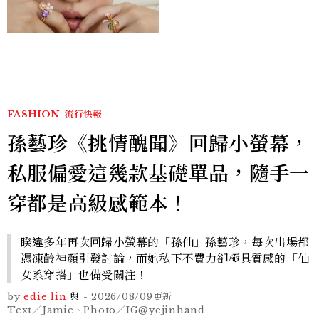
像故事
FASHION
流行快報
孫藝珍《挑情醜聞》回歸小螢幕，
私服偏愛這幾款基礎單品，隨手一
穿都是高級感範本！
睽違多年再次回歸小螢幕的「孫仙」孫藝珍，每次出場都
憑凍齡神顏引發討論，而她私下不費力卻極具質感的「仙
女系穿搭」也備受關注！
by
edie lin
與
-
2026/08/09
更新
Text／Jamie、Photo／IG@yejinhand