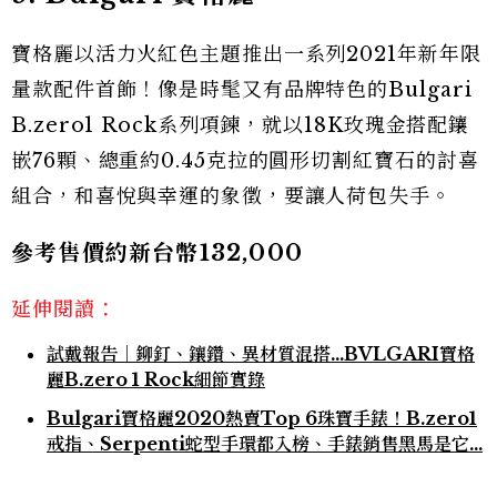
寶格麗以活力火紅色主題推出一系列2021年新年限
量款配件首飾！像是時髦又有品牌特色的Bulgari
B.zero1 Rock系列項鍊，就以18K玫瑰金搭配鑲
嵌76顆、總重約0.45克拉的圓形切割紅寶石的討喜
組合，和喜悅與幸運的象徵，要讓人荷包失手。
參考售價約新台幣132,000
延伸閱讀：
試戴報告｜鉚釘、鑲鑽、異材質混搭…BVLGARI寶格
麗B.zero 1 Rock細節實錄
Bulgari寶格麗2020熱賣Top 6珠寶手錶！B.zero1
戒指、Serpenti蛇型手環都入榜、手錶銷售黑馬是它...