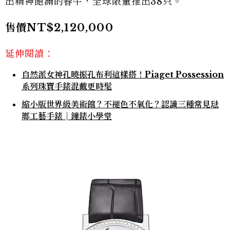
出精神飽滿的春牛，全球限量推出38只。
售價NT$2,120,000
延伸閱讀：
自然派女神孔曉振孔布利這樣搭！Piaget Possession
系列珠寶手錶混戴更時髦
縮小版世界級美術館？不褪色不氧化？認識三種常見琺
瑯工藝手錶│鐘錶小學堂