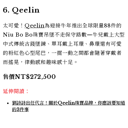
6. Qeelin
太可愛！
Qeelin
為迎接牛年推出全球限量88件的
Niu Bo Bo珠寶吊墜不走保守路數—牛兒戴上大型
中式傳統古錢墜鍊、單耳戴上耳環、鼻環還有可愛
的粉紅色心型尾巴，一擺一動之間都會隨著穿戴者
而搖晃，律動感和趣味感十足。
售價NT$272,500
延伸閱讀：
劉詩詩出任代言！關於Qeelin珠寶品牌，你應該要知道
的3件事