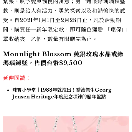
緊張、賦予愛與愉悅的寓意；另一鑲嵌綠瑪瑙鍊墜
款，則是給人有活力、勇於探索以及和諧愉快的感
受。自2021年1月1日至2月28日止，凡於活動期
間，購買任一新年限定款，即可隨色獲贈 「環保口
罩收納夾」乙個，數量有限贈完為止。
Moonlight Blossom 純銀玫瑰水晶或綠
瑪瑙鍊墜，售價台幣$9,500
延伸閱讀：
珠寶小學堂│1988年就推出！喬治傑生Georg
Jensen Heritage年度紀念項鍊的歷年盤點