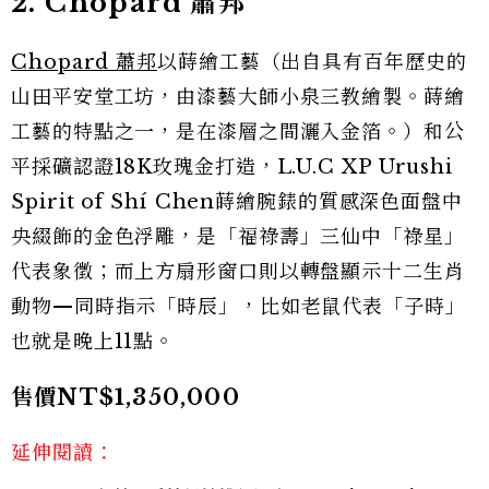
2. Chopard 蕭邦
Chopard 蕭邦
以蒔繪工藝（出自具有百年歷史的
山田平安堂工坊，由漆藝大師小泉三教繪製。蒔繪
工藝的特點之一，是在漆層之間灑入金箔。）和公
平採礦認證18K玫瑰金打造，L.U.C XP Urushi
Spirit of Shí Chen蒔繪腕錶的質感深色面盤中
央綴飾的金色浮雕，是「福祿壽」三仙中「祿星」
代表象徵；而上方扇形窗口則以轉盤顯示十二生肖
動物—同時指示「時辰」，比如老鼠代表「子時」
也就是晚上11點。
售價NT$1,350,000
延伸閱讀：