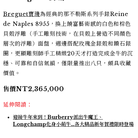
Breguet寶璣
為經典的那不勒斯系列手錶Reine
de Naples 8955，換上饒富藝術感的白色和棕色
貝殼浮雕（手工雕刻技術，在貝殼上營造不同顏色
層次的浮雕）面盤，週邊搭配玫瑰金錶殼和鑽石錶
圈，更顯雕刻師手工精緻20天才打造完成金牛的沉
穩、可靠和自信氣韻，僅限量推出八只，頗具收藏
價值。
售價NT2,365,000
延伸閱讀：
迎接牛年來到！Burberry派出牛魔王、
Longchamp化身小萌牛…各大精品新年賀禮限時登場