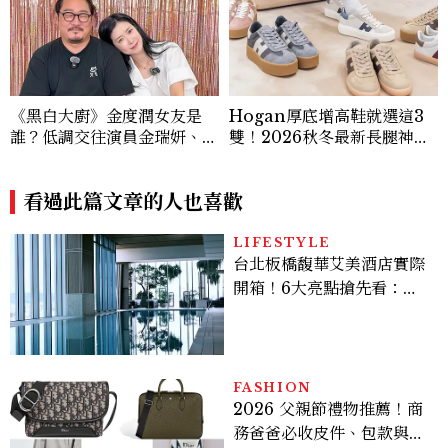
《黑白大廚》金度潤女友是
Hogan厚底增高鞋就選這3
誰？低調交往演員金瑞妍、曾
雙！2026秋冬最新長腿神
出演《少年法庭》，私下極簡
器：隱形增高選這款、H Lo
風穿搭是日常範本！
go不一樣了？
看過此篇文章的人也喜歡
LIFESTYLE
台北板橋馥華艾美酒店實際
開箱！6大亮點搶先看：新
北最新旅宿地標、高空泳
池、客房藏奢華細節
FASHION
2026 父親節禮物推薦！商
務爸爸必收皮件、包款與鞋