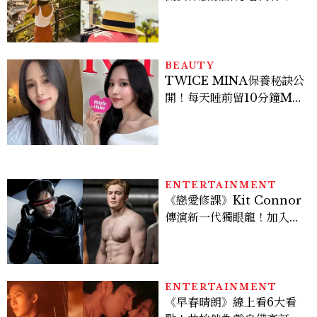
好運
BEAUTY
TWICE MINA保養秘訣公
開！每天睡前留10分鐘ME
TIME、定期皮拉提斯，6
個日常習慣養出牛奶肌
ENTERTAINMENT
《戀愛修課》Kit Connor
傳演新一代獨眼龍！加入新
版《X戰警》，可望搭檔
Sadie Sink
ENTERTAINMENT
《早春晴朗》線上看6大看