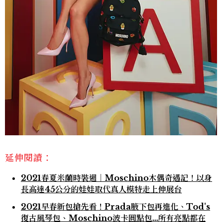
延伸閱讀：
2021春夏米蘭時裝週｜Moschino木偶奇遇記！以身
長高達45公分的娃娃取代真人模特走上伸展台
2021早春新包搶先看！Prada腋下包再進化、Tod's
復古風琴包、Moschino波卡圓點包...所有亮點都在