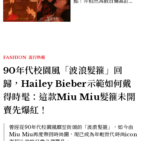
點！井柏然為戲自備高訂，
孫千苦等地下戀轉正，雨夜
激吻獲讚慾感天花板
FASHION
流行快報
90年代校園風「波浪髮箍」回
歸，Hailey Bieber示範如何戴
得時髦：這款Miu Miu髮箍未開
賣先爆紅！
曾經從90年代校園風靡至街頭的「波浪髮箍」，如今由
Miu Miu再度帶回時尚圈，現已成為年輕世代時尚icon