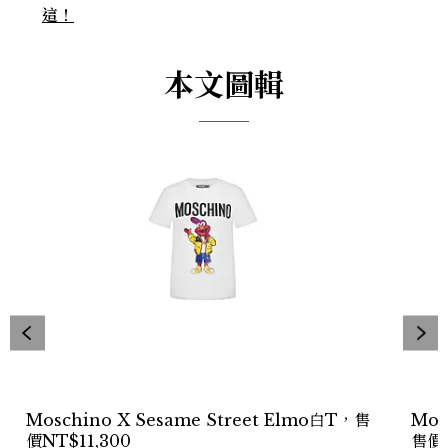
這！
本文圖輯
Moschino X Sesame Street Elmo白T，售
Mos
價NT$11,300
售價N