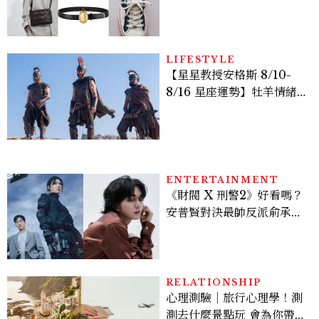
履一次看
LIFESTYLE
【星星教授安格斯 8/10-
8/16 星座運勢】牡羊情緒
變敏感，雙子人際吸引力爆
棚
ENTERTAINMENT
《財閥 X 刑警2》好看嗎？
安普賢對決最帥反派俞承
豪，鄭恩彩接棒女主，開專
機、刷黑卡，用錢輾壓罪犯
的陳利手回來了，這次能玩
多大？
RELATIONSHIP
心理測驗｜旅行心理學！測
測去什麼景點玩 會為你帶來