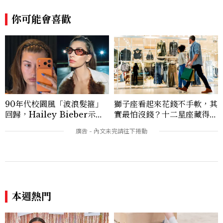
你可能會喜歡
90年代校園風「波浪髮箍」
獅子座看起來花錢不手軟，其
回歸，Hailey Bieber示範
實最怕沒錢？十二星座藏得最
如何戴得時髦：這款Miu Mi
深的金錢焦慮，「這星座」比
u髮箍未開賣先爆紅！
價半天，最後卻買最貴的
本週熱門