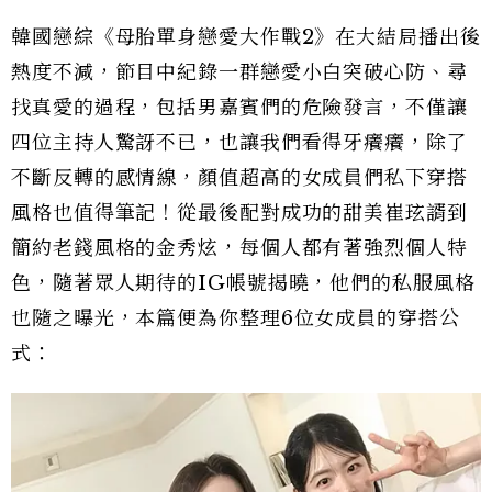
韓國戀綜《母胎單身戀愛大作戰2》在大結局播出後
熱度不減，節目中紀錄一群戀愛小白突破心防、尋
找真愛的過程，包括男嘉賓們的危險發言，不僅讓
四位主持人驚訝不已，也讓我們看得牙癢癢，除了
不斷反轉的感情線，顏值超高的女成員們私下穿搭
風格也值得筆記！從最後配對成功的甜美崔玹諝到
簡約老錢風格的金秀炫，每個人都有著強烈個人特
色，隨著眾人期待的IG帳號揭曉，他們的私服風格
也隨之曝光，本篇便為你整理6位女成員的穿搭公
式：