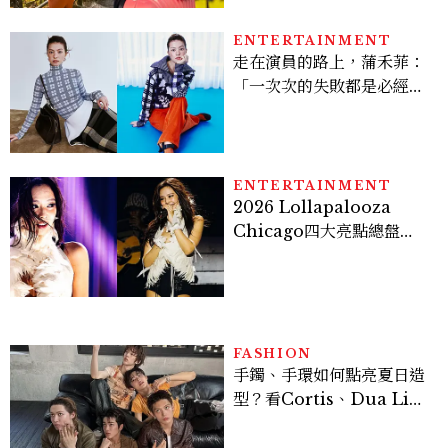
ENTERTAINMENT
走在演員的路上，蒲禾菲：
「一次次的失敗都是必經過
程，必須要經過那些練習，
才能做得好。」
ENTERTAINMENT
2026 Lollapalooza
Chicago四大亮點總盤
點， JENNIE、 CORTIS
登台，K-POP擄獲全球！
FASHION
手鐲、手環如何點亮夏日造
型？看Cortis、Dua Lip
的穿搭示範