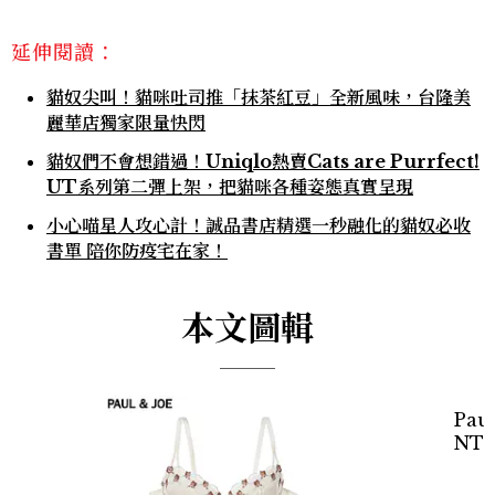
延伸閱讀：
貓奴尖叫！貓咪吐司推「抹茶紅豆」全新風味，台隆美
麗華店獨家限量快閃
貓奴們不會想錯過！Uniqlo熱賣Cats are Purrfect!
UT系列第二彈上架，把貓咪各種姿態真實呈現
小心喵星人攻心計！誠品書店精選一秒融化的貓奴必收
書單 陪你防疫宅在家！
本文圖輯
Pau
NT1