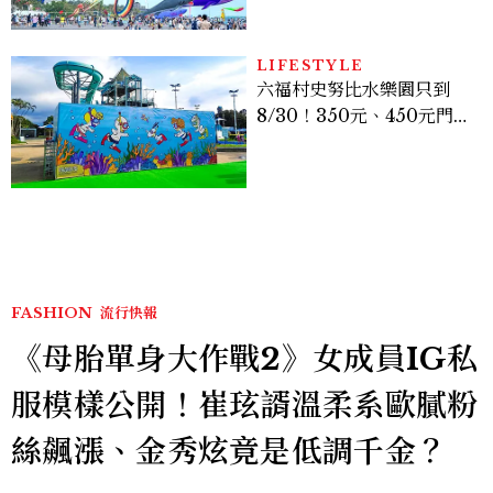
動時間懶人包
LIFESTYLE
六福村史努比水樂園只到
8/30！350元、450元門票
優惠一次看，必拍造景、
SNOOPY美食可愛登場
FASHION
流行快報
《母胎單身大作戰2》女成員IG私
服模樣公開！崔玹諝溫柔系歐膩粉
絲飆漲、金秀炫竟是低調千金？