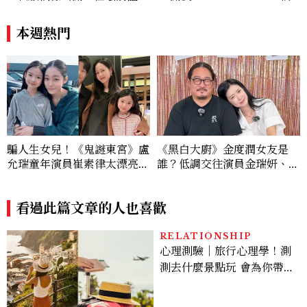
系歐膩粉絲飆漲、金秀炫竟是
杯袋價格、草莓布蕾星冰樂一
低調千金？
次看
本週熱門
騙人生女兒！《鬼謎東宮》盧
《黑白大廚》金度潤女友是
允瑞童年演員崔素律太漂亮！
誰？低調交往演員金瑞妍、曾
曾演過孫藝珍女兒，還是最強
出演《少年法庭》，私下極簡
帶貨童星
風穿搭是日常範本！
看過此篇文章的人也喜歡
RELATIONSHIP
心理測驗｜旅行心理學！測
測去什麼景點玩 會為你帶來
好運