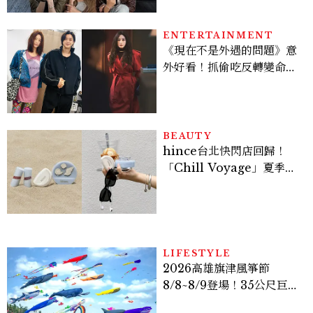
ENTERTAINMENT
《現在不是外遇的問題》意
外好看！抓偷吃反轉變命
案？金憓秀傳奇美腿被讚
爆、金智勳大秀腹肌，曹汝
貞雙影后飆戲，線上看7大
看點懶人包
BEAUTY
hince台北快閃店回歸！
「Chill Voyage」夏季限
定系列登場，夢幻海洋藍空
間、限定彩妝、DIY吊飾一
次體驗
LIFESTYLE
2026高雄旗津風箏節
8/8~8/9登場！35公尺巨大
鯨魚首度放飛、豐富親子活