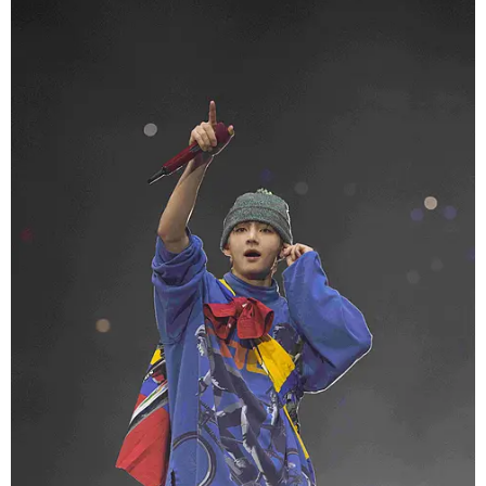
V 金泰亨 復古美式街頭，展現玩味個性
V 選擇亮藍色連帽上衣，搭配卡其色長褲與毛帽，
以鮮明撞色營造濃厚的 90 年代街頭氛圍。
Oversized 剪裁與休閒輪廓，展現隨性卻不失時
尚感的穿搭風格。