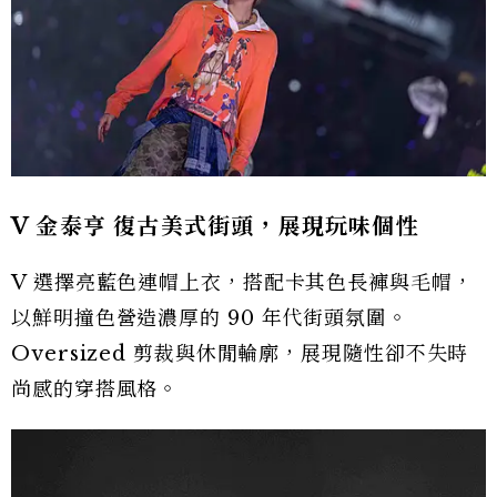
j-hope 鮮豔配色打造風格焦點
j-hope 身穿橘粉色印花上衣，搭配水洗丹寧與腰
間格紋襯衫，運用亮眼色彩呼應他一貫充滿能量的
舞台風格。寬鬆輪廓與街頭層次穿搭，也讓整體造
型更具節奏感與動態效果。