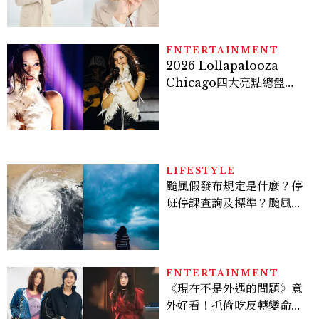
亮緊緻霜」如何打造日不落
的透亮肌，熬夜拍戲不顯疲
倦感，超神！
ENTERTAINMENT
2026 Lollapalooza
Chicago四大亮點總盤
點， JENNIE、 CORTIS
登台，K-POP擄獲全球！
LIFESTYLE
颱風假發布規定是什麼？停
班停課查詢及標準？颱風假
有薪水嗎、可否拒絕上班？
ENTERTAINMENT
《現在不是外遇的問題》意
外好看！抓偷吃反轉變命