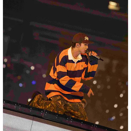
RM 經典 Rugby Shirt 演繹美式學院風
RM 穿上 Polo Ralph Lauren 標誌性的橘藍條
紋 Rugby Shirt，搭配棒球帽與迷彩長褲，將
Ivy League 學院風與街頭文化巧妙融合。鮮明撞
色不僅提升舞台辨識度，也展現他沉穩卻充滿活力
的個人魅力。