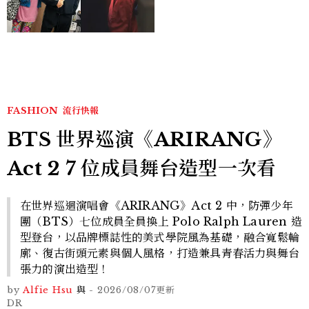
案？金憓秀傳奇美腿被讚
爆、金智勳大秀腹肌，曹汝
貞雙影后飆戲，線上看7大
看點懶人包
FASHION
流行快報
BTS 世界巡演《ARIRANG》
Act 2 7 位成員舞台造型一次看
在世界巡迴演唱會《ARIRANG》Act 2 中，防彈少年
團（BTS）七位成員全員換上 Polo Ralph Lauren 造
型登台，以品牌標誌性的美式學院風為基礎，融合寬鬆輪
廓、復古街頭元素與個人風格，打造兼具青春活力與舞台
張力的演出造型！
by
Alfie Hsu
與
-
2026/08/07
更新
DR