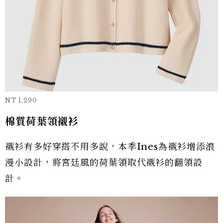
NT 1,290
棉質荷葉領襯衫
襯衫有多好穿搭不用多說，本季Ines為襯衫增添浪
漫小設計，將宮廷風的荷葉領取代襯衫的翻領設
計。