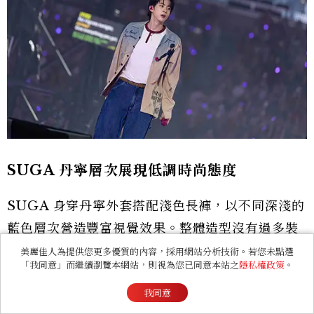
Jin 乾淨俐落，重新演繹 Preppy Style
Jin 以米色輕量外套搭配白色 Henley T 恤及深色
寬版牛仔褲，運用簡約配色詮釋 Polo Ralph
Lauren 經典的美式學院風。乾淨俐落的造型凸顯
高挑身形，也散發成熟優雅的氣質。
美麗佳人為提供您更多優質的內容，採用網站分析技術。若您未點選
「我同意」而繼續瀏覽本網站，則視為您已同意本站之
隱私權政策
。
我同意