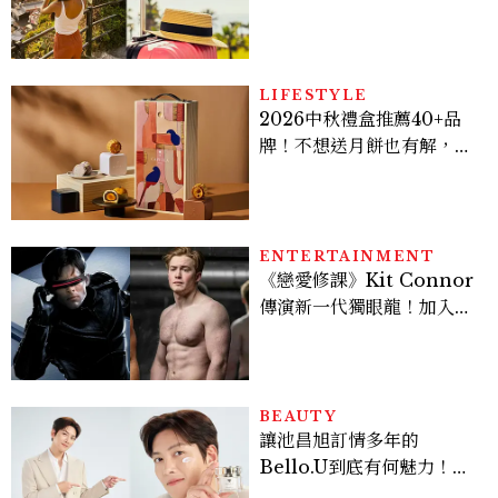
好運
LIFESTYLE
2026中秋禮盒推薦40+品
牌！不想送月餅也有解，送
長輩、送客戶一次挑
ENTERTAINMENT
《戀愛修課》Kit Connor
傳演新一代獨眼龍！加入新
版《X戰警》，可望搭檔
Sadie Sink
BEAUTY
讓池昌旭訂情多年的
Bello.U到底有何魅力！揭
密男神發光乳霜～「肽光透