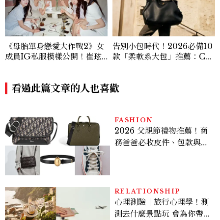
《母胎單身戀愛大作戰2》女
告別小包時代！2026必備10
成員IG私服模樣公開！崔玹
款「柔軟系大包」推薦：Ch
諝溫柔系歐膩粉絲飆漲、金秀
anel、YSL、Miu Miu...隨
炫竟是低調千金？
性不失質感的實用天花板
看過此篇文章的人也喜歡
FASHION
2026 父親節禮物推薦！商
務爸爸必收皮件、包款與鞋
履一次看
RELATIONSHIP
心理測驗｜旅行心理學！測
測去什麼景點玩 會為你帶來