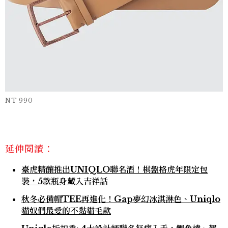
NT 990
延伸閱讀：
臺虎精釀推出UNIQLO聯名酒！棋盤格虎年限定包
裝，5款瓶身藏入吉祥話
秋冬必備帽TEE再進化！Gap夢幻冰淇淋色、Uniqlo
貓奴們最愛的不黏貓毛款