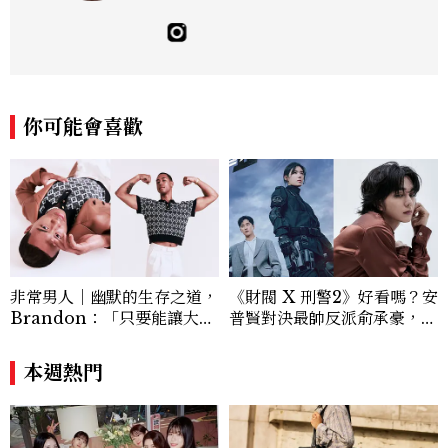
你可能會喜歡
非常男人｜幽默的生存之道，
《財閥 X 刑警2》好看嗎？安
Brandon：「只要能讓大家
普賢對決最帥反派俞承豪，鄭
笑，我們就有機會玩在一起，
恩彩接棒女主，開專機、刷黑
讓敵人成為朋友。」
卡，用錢輾壓罪犯的陳利手回
本週熱門
來了，這次能玩多大？