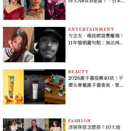
持人Awich是誰？「日本嘻
哈女王」人生比節目更抓
馬：25歲喪夫、家中遭槍擊
掃射
ENTERTAINMENT
方志友、楊銘威證實離婚！
11年婚姻畫句點：無法再做
情人，但永遠是家人
BEAUTY
2026護手霜推薦40款！平
價＆專櫃護手霜香氣、質
地、使用評價
FASHION
洋裝穿搭怎麼搭？10大造