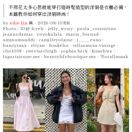
不用花太多心思就能穿打造時髦造型的洋裝是衣櫃必備，
本篇教你如何穿出洋裝時尚！
by
edie lin
與
-
2026/08/10
更新
Photo／IG@ h.yeli、jelly_wony、paola_cossentino、
jeannedamas、yoyokulala、maria_bernad、
aminamuaddi、camilleyolaine、j____euna、
hanzyinxx、eltyan、hoskelsa、villaamour.vintage、
clio1008、sweetsavleigh、sophia.berk、kimehwa、
laparisienne.me、beautylifeboutique.my、7forallmank