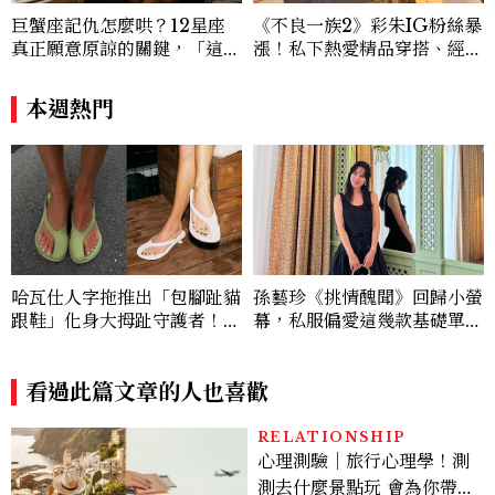
巨蟹座記仇怎麼哄？12星座
《不良一族2》彩朱IG粉絲暴
真正願意原諒的關鍵，「這星
漲！私下熱愛精品穿搭、經營
座」道歉沒用，要看你下一次
服飾品牌，堪稱品味最好女成
怎麼做
員
本週熱門
哈瓦仕人字拖推出「包腳趾貓
孫藝珍《挑情醜聞》回歸小螢
跟鞋」化身大拇趾守護者！從
幕，私服偏愛這幾款基礎單
沒想過橡膠拖鞋也能變得高級
品，隨手一穿都是高級感範
優雅
本！
看過此篇文章的人也喜歡
RELATIONSHIP
心理測驗｜旅行心理學！測
測去什麼景點玩 會為你帶來