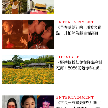
好運
ENTERTAINMENT
《早春晴朗》線上看6大看
點！井柏然為戲自備高訂，
孫千苦等地下戀轉正，雨夜
激吻獲讚慾感天花板
LIFESTYLE
卡娜赫拉粉紅兔兔降臨金針
花海！2026花蓮赤科山8月
迎滿開花期，40公頃金色花
毯＋夢幻打卡攻略
ENTERTAINMENT
《不良一族尋愛記2》新主