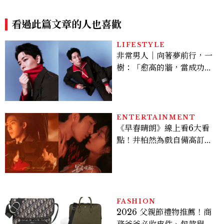
a」，極簡控又要開始排隊了
26Baggy寬褲造型一次看
看過此篇文章的人也喜歡
LIFESTYLE
非常男人｜向著夢前行，一
樹：「愈高的牆，當成功爬
上去的那一刻，就愈有成就
感。」
ENTERTAINMENT
《早春晴朗》線上看6大看
點！井柏然為戲自備高訂，
孫千苦等地下戀轉正，雨夜
激吻獲讚慾感天花板
FASHION
2026 父親節禮物推薦！商