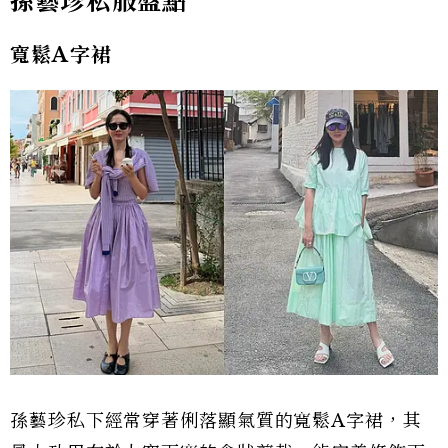
孫藝珍私服盤點
寬鬆A字裙
孫藝珍私下經常穿著俐落顯氣質的寬鬆A字裙，其