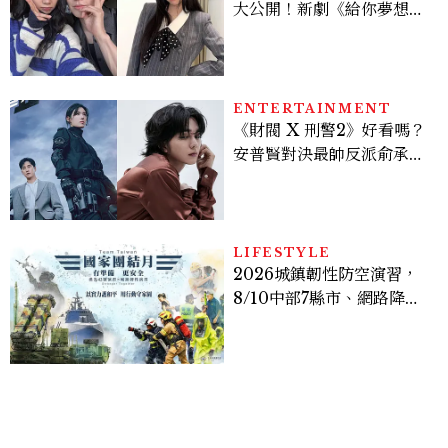
大公開！新劇《給你夢想》
美出新高度，10款保養、香
水、護髮同款一次看
ENTERTAINMENT
《財閥 X 刑警2》好看嗎？
安普賢對決最帥反派俞承
豪，鄭恩彩接棒女主，開專
機、刷黑卡，用錢輾壓罪犯
的陳利手回來了，這次能玩
多大？
LIFESTYLE
2026城鎮韌性防空演習，
8/10中部7縣市、網路降速
時間、NCC規則、可以出
門嗎？罰款懶人包