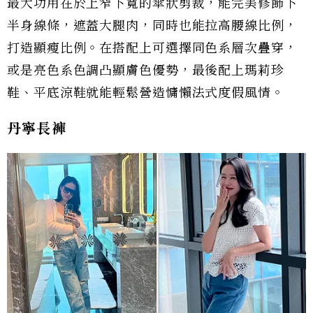
最大功用在於上窄下寬的傘狀剪裁，能完美修飾下
半身線條，遮蓋大腿肉，同時也能拉高腰線比例，
打造顯瘦比例。在搭配上可選擇同色系層次疊穿，
或是亮色系色調凸顯膚色優勢，最後配上瑪莉珍
鞋、平底涼鞋就能輕鬆營造慵懶法式度假風情。
丹寧長褲