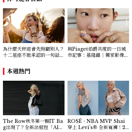
為什麼天秤座會先照顧別人？
與Piaget伯爵共度的一日城
十二星座不敢承認的一句話，
市記事：基隆篇｜獨家影像故
「這星座」嘴上說沒差，回家
事
之後想很久
本週熱門
The Row秋冬第一顆IT Ba
ROSÉ、NBA MVP Shai
g出現了？全新法棍包「Alm
穿上 Levi’s® 全新寬褲！20