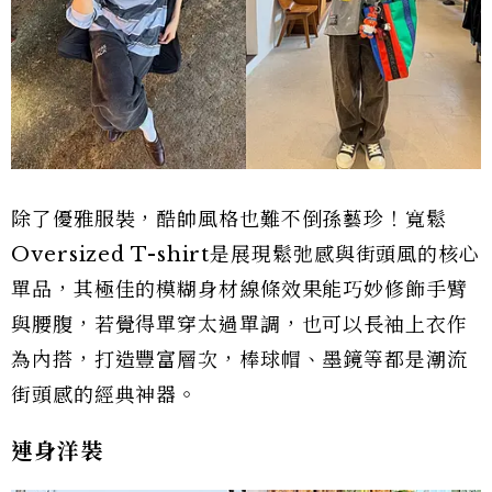
除了優雅服裝，酷帥風格也難不倒孫藝珍！寬鬆
Oversized T-shirt是展現鬆弛感與街頭風的核心
單品，其極佳的模糊身材線條效果能巧妙修飾手臂
與腰腹，若覺得單穿太過單調，也可以長袖上衣作
為內搭，打造豐富層次，棒球帽、墨鏡等都是潮流
街頭感的經典神器。
連身洋裝