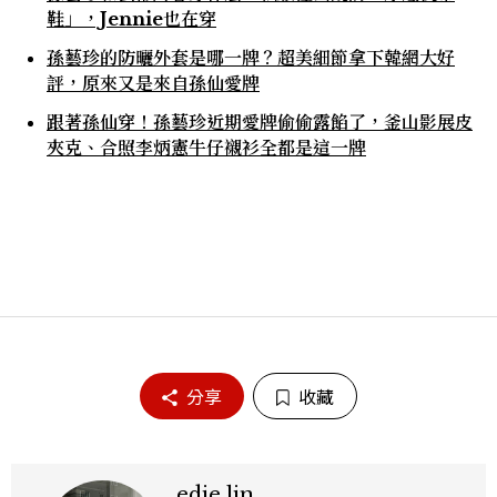
鞋」，Jennie也在穿
孫藝珍的防曬外套是哪一牌？超美細節拿下韓網大好
評，原來又是來自孫仙愛牌
跟著孫仙穿！孫藝珍近期愛牌偷偷露餡了，釜山影展皮
夾克、合照李炳憲牛仔襯衫全都是這一牌
分享
收藏
edie lin