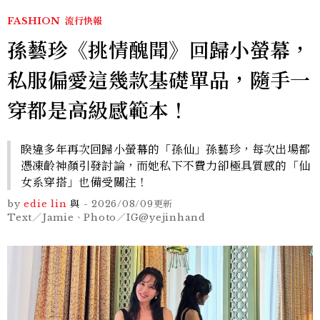
FASHION
流行快報
孫藝珍《挑情醜聞》回歸小螢幕，
私服偏愛這幾款基礎單品，隨手一
穿都是高級感範本！
睽違多年再次回歸小螢幕的「孫仙」孫藝珍，每次出場都
憑凍齡神顏引發討論，而她私下不費力卻極具質感的「仙
女系穿搭」也備受關注！
by
edie lin
與
-
2026/08/09
更新
Text／Jamie、Photo／IG@yejinhand