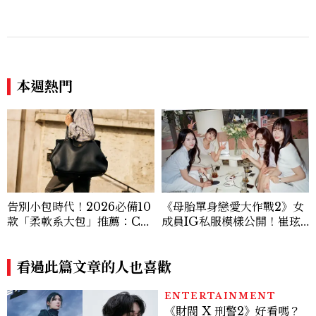
u髮箍未開賣先爆紅！
本週熱門
告別小包時代！2026必備10
《母胎單身戀愛大作戰2》女
款「柔軟系大包」推薦：Ch
成員IG私服模樣公開！崔玹
anel、YSL、Miu Miu...隨
諝溫柔系歐膩粉絲飆漲、金秀
性不失質感的實用天花板
炫竟是低調千金？
看過此篇文章的人也喜歡
ENTERTAINMENT
《財閥 X 刑警2》好看嗎？
安普賢對決最帥反派俞承
豪，鄭恩彩接棒女主，開專
機、刷黑卡，用錢輾壓罪犯
的陳利手回來了，這次能玩