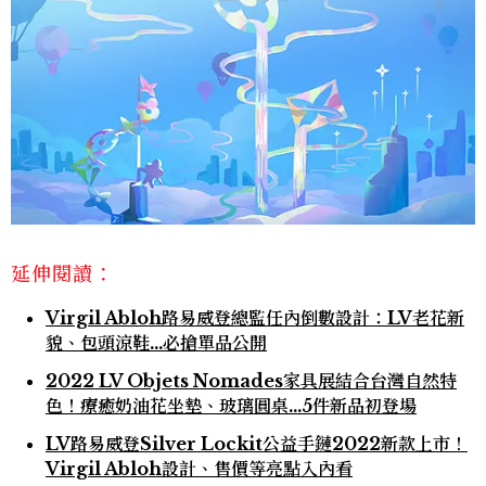
延伸閱讀：
Virgil Abloh路易威登總監任內倒數設計：LV老花新
貌、包頭涼鞋…必搶單品公開
2022 LV Objets Nomades家具展結合台灣自然特
色！療癒奶油花坐墊、玻璃圓桌…5件新品初登場
LV路易威登Silver Lockit公益手鏈2022新款上市！
Virgil Abloh設計、售價等亮點入內看