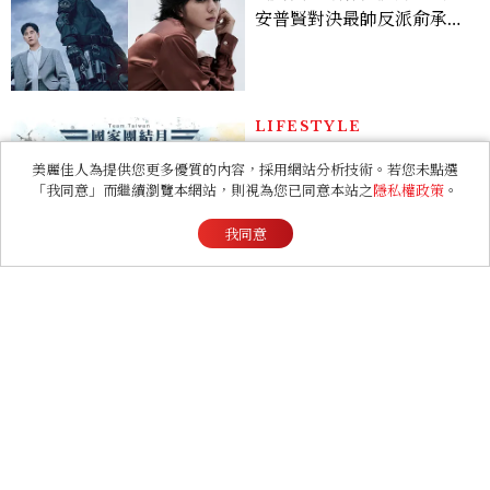
多大？
LIFESTYLE
2026城鎮韌性防空演習，
8/10中部7縣市、網路降速
時間、NCC規則、可以出
門嗎？罰款懶人包
ENTERTAINMENT
美麗佳人為提供您更多優質的內容，採用網站分析技術。若您未點選
《戀愛修課》Kit Connor
「我同意」而繼續瀏覽本網站，則視為您已同意本站之
隱私權政策
。
傳演新一代獨眼龍！加入新
我同意
版《X戰警》，可望搭檔
Sadie Sink
ENTERTAINMENT
《早春晴朗》線上看6大看
點！井柏然為戲自備高訂，
孫千苦等地下戀轉正，雨夜
激吻獲讚慾感天花板
BEAUTY