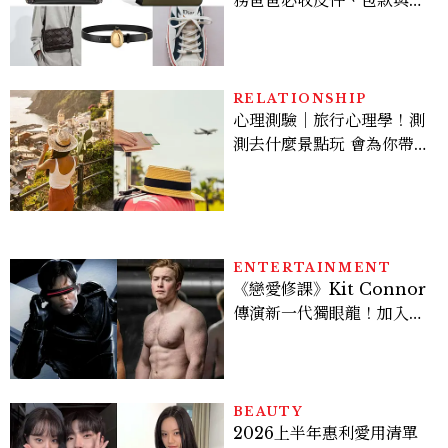
務爸爸必收皮件、包款與鞋
履一次看
RELATIONSHIP
心理測驗｜旅行心理學！測
測去什麼景點玩 會為你帶來
好運
ENTERTAINMENT
《戀愛修課》Kit Connor
傳演新一代獨眼龍！加入新
版《X戰警》，可望搭檔
Sadie Sink
BEAUTY
2026上半年惠利愛用清單