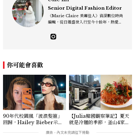
Senior Digital Fashion Editor
《Marie Claire 美麗佳人》資深數位時尚
編輯，從日雜盛世入行至今十餘年，熱愛服
裝、鞋包與配件，以及趨勢觀察與名人風格
研究，還有點天秤座一眼看穿「這會紅」的
美感本能，更擅長把流行轉化成讀者真正用
得上的穿搭靈感，對購物完全沒有抵抗力
（一律視為靈感投資），記住：“Life is to
o short to blend in.” Contact：edie_
你可能會喜歡
lin@mctw.com.tw
90年代校園風「波浪髮箍」
【Julia韓國觀察筆記】夏天
回歸，Hailey Bieber示範
就是冷麵的季節，釜山4家必
如何戴得時髦：這款Miu Mi
吃拌冷麵