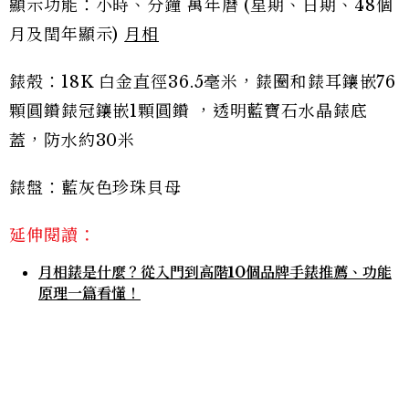
顯示功能：小時、分鐘 萬年曆 (星期、日期、48個
月及閏年顯示)
月相
錶殼：18K 白金直徑36.5毫米，錶圈和錶耳鑲嵌76
顆圓鑽錶冠鑲嵌1顆圓鑽 ，透明藍寶石水晶錶底
蓋，防水約30米
錶盤：藍灰色珍珠貝母
延伸閱讀：
月相錶是什麼？從入門到高階10個品牌手錶推薦、功能
原理一篇看懂！