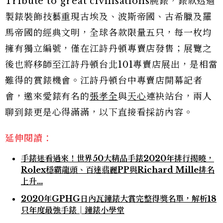
Tribute to great civilisations腕錶，錶款透過
製錶裝飾技藝重現古埃及、波斯帝國、古希臘及羅
馬帝國的經典文明，全球各款限量五只，每一枚均
擁有獨立編號，僅在江詩丹頓專賣店發售；展覽之
後也將移師至江詩丹頓台北101專賣店展出，是相當
難得的賞錶機會。江詩丹頓台中專賣店開幕記者
會，邀來愛錶有名的
張孝全
與
天心
連袂站台，兩人
聊到錶更是心得滿滿，以下直接看採訪內容。
延伸閱讀：
手錶迷看過來！世界50大精品手錶2020年排行揭曉，
Rolex穩霸龍頭、百達翡麗PP與Richard Mille排名
上升…
2020年GPHG日內瓦鐘錶大賞完整得獎名單，解析18
只年度最強手錶│鐘錶小學堂