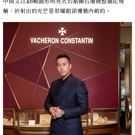
中間又以46顆圓形明亮式切割鑽石環繞整個陀飛
輪，折射出的光芒是很耀眼卻優雅內斂的。