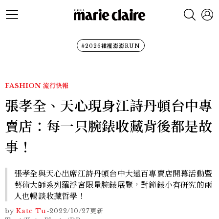
#2026裙襬澎澎RUN
FASHION
流行快報
張孝全、天心現身江詩丹頓台中專
賣店：每一只腕錶收藏背後都是故
事！
張孝全與天心出席江詩丹頓台中大遠百專賣店開幕活動暨
藝術大師系列羅浮宮限量腕錶展覽，對鐘錶小有研究的兩
人也暢談收藏哲學！
by
Kate Tu
-
2022/10/27
更新