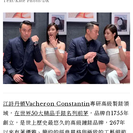
Text/Kate Photo/DR
江詩丹頓Vacheron Constantin
專研高級製錶領
域，
在世界50大精品手錶名列前茅
，品牌自1755年
創立，是世上歷史最悠久的高級鐘錶品牌，267年
以來有著優雅、簡約的經典風格與極致的工藝細節