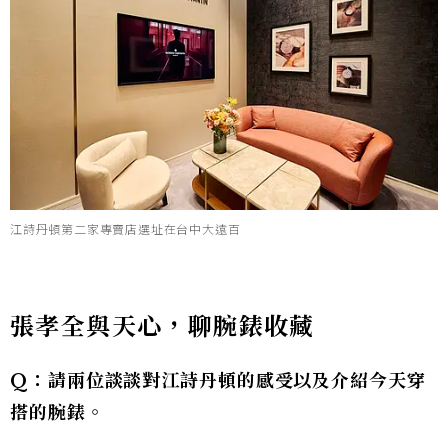
江詩丹頓第二家專賣店選址在台中大遠百
張孝全與天心，聊腕錶收藏
Q：請兩位談談對江詩丹頓的感受以及介紹今天穿
搭的腕錶。