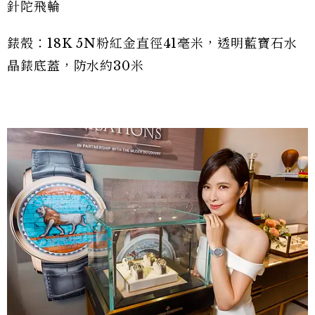
針陀飛輪
錶殼：18K 5N粉紅金直徑41毫米，透明藍寶石水
晶錶底蓋，防水約30米