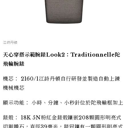
江詩丹頓
天心穿搭示範腕錶Look2：Traditionnelle陀
飛輪腕錶
機芯： 2160/1江詩丹頓自行研發並製造自動上錬
機械機芯
顯示功能： 小時、分鐘、小秒針位於陀飛輪框架上
錶殼： 18K 5N粉紅金錶殼鑲嵌208顆圓形明亮式
切割鑽石，直徑39毫米，錶冠鑲有一顆圓形明亮式