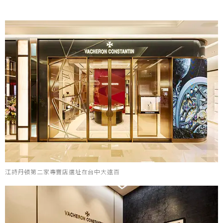
江詩丹頓第二家專賣店選址在台中大遠百