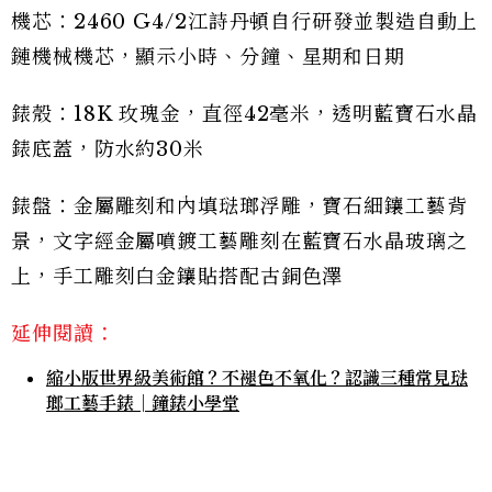
機芯：2460 G4/2江詩丹頓自行研發並製造自動上
鏈機械機芯，顯示小時、分鐘、星期和日期
錶殼：18K 玫瑰金，直徑42毫米，透明藍寶石水晶
錶底蓋，防水約30米
錶盤：金屬雕刻和內填琺瑯浮雕，寶石細鑲工藝背
景，文字經金屬噴鍍工藝雕刻在藍寶石水晶玻璃之
上，手工雕刻白金鑲貼搭配古銅色澤
延伸閱讀：
縮小版世界級美術館？不褪色不氧化？認識三種常見琺
瑯工藝手錶│鐘錶小學堂