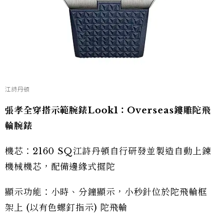
江詩丹頓
張孝全穿搭示範腕錶Look1：Overseas鏤雕陀飛
輪腕錶
機芯：2160 SQ江詩丹頓自行研發並製造自動上錬
機械機芯，配備邊緣式擺陀
顯示功能：小時、分鐘顯示，小秒針位於陀飛輪框
架上 (以有色螺釘指示) 陀飛輪