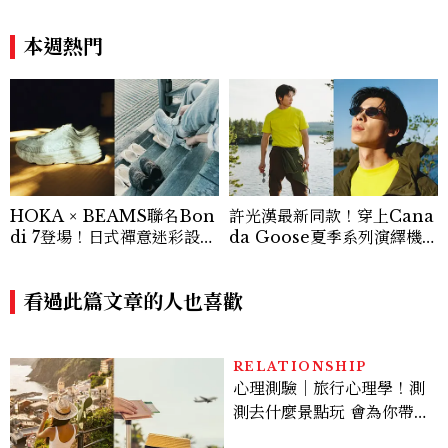
可以，最後還是照自己的方式
貸
選！12星座最難被改變的一
本週熱門
面
HOKA × BEAMS聯名Bon
許光漢最新同款！穿上Cana
di 7登場！日式禪意迷彩設計
da Goose夏季系列演繹機能
8月14日台灣獨家開賣
穿搭探索風潮
看過此篇文章的人也喜歡
RELATIONSHIP
心理測驗｜旅行心理學！測
測去什麼景點玩 會為你帶來
好運