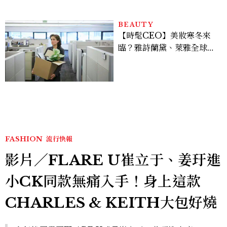
BEAUTY
【時髦CEO】美妝寒冬來
臨？雅詩蘭黛、萊雅全球裁
員＋關閉官網，下一步計畫
曝光
FASHION
流行快報
影片／FLARE U崔立于、姜玗進
小CK同款無痛入手！身上這款
CHARLES & KEITH大包好燒