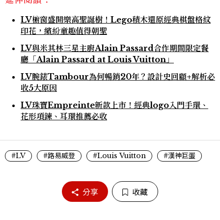
延伸閱讀：
LV櫥窗盛開樂高聖誕樹！Lego積木還原經典棋盤格紋
印花，繽紛童趣值得朝聖
LV與米其林三星主廚Alain Passard合作期間限定餐
廳「Alain Passard at Louis Vuitton」
LV腕錶Tambour為何暢銷20年？設計史回顧+解析必
收5大原因
LV珠寶Empreinte新款上市！經典logo入門手環、
花形項鍊、耳環推薦必收
#LV
#路易威登
#Louis Vuitton
#漢神巨蛋
分享
收藏