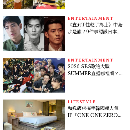
ENTERTAINMENT
《直到T恤乾了為止》中島
步是誰？9件事認識日本
「昭和臉」男星：大文豪玄
孫、《地獄占星師》關鍵人
物
ENTERTAINMENT
2026 SBS歌謠大戰
SUMMER直播哪裡看？
Stray Kids、ATEEZ等
28組卡司、線上播出時間一
次看
LIFESTYLE
和逸飯店攜手韓國超人氣
IP「ONE ONE ZERO
SEVEN」，打造療癒系快
樂狗狗主題房！全台獨家客