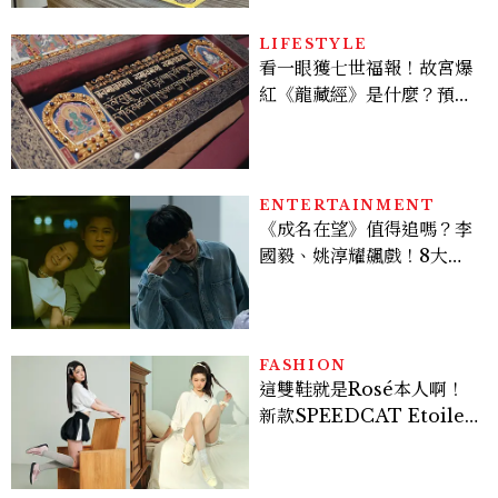
房、聯名好禮一次收藏
LIFESTYLE
看一眼獲七世福報！故宮爆
紅《龍藏經》是什麼？預約
＆參觀攻略一次看
ENTERTAINMENT
《成名在望》值得追嗎？李
國毅、姚淳耀飆戲！8大看
點與網友殘酷評價：節奏太
慢、犯人太好猜？
FASHION
這雙鞋就是Rosé本人啊！
新款SPEEDCAT Etoile
超級美，緞面光澤+蝴蝶
結，更聯名 nomel 推出夏
日檸檬黃贈禮