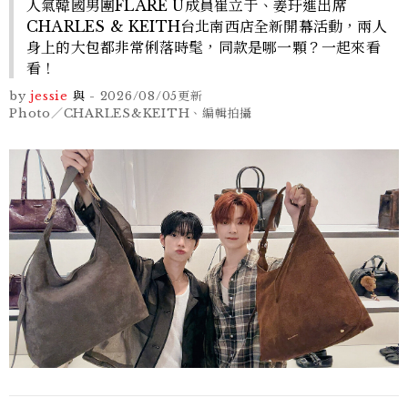
人氣韓國男團FLARE U成員崔立于、姜玗進出席
CHARLES & KEITH台北南西店全新開幕活動，兩人
身上的大包都非常俐落時髦，同款是哪一顆？一起來看
看！
by
jessie
與
-
2026/08/05
更新
Photo／CHARLES&KEITH、編輯拍攝