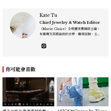
Kate Tu
Chief Jewelry & Watch Editor
《Marie Claire》全媒體珠寶鐘錶主編。
有臺灣及英國倫敦的求學、職場經驗，主修
新聞學和時尚媒體。累積十年以上的《美麗
佳人》編輯工作內容，包括錶展等國際活動
採訪、珠寶市場動態等專題，及視覺拍攝執
行。用貼近生活且具知識性的視角，發掘珠
寶腕錶的細節美。Email：kate_tu@mc
tw.com.tw
你可能會喜歡