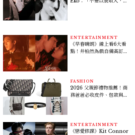
Eko：「不要以貌取人，內
在與外在同樣重要。」
ENTERTAINMENT
《早春晴朗》線上看6大看
點！井柏然為戲自備高訂，
孫千苦等地下戀轉正，雨夜
激吻獲讚慾感天花板
FASHION
2026 父親節禮物推薦！商
務爸爸必收皮件、包款與鞋
履一次看
ENTERTAINMENT
《戀愛修課》Kit Connor