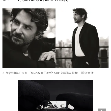
布萊德利庫柏擔任「路易威登Tambour 20周年腕錶」形象大使