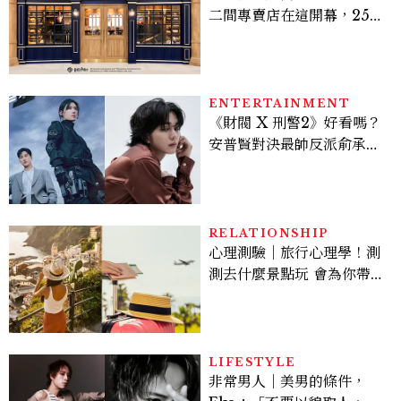
二間專賣店在這開幕，25週
年限定周邊、托特包太值得
入手
ENTERTAINMENT
《財閥 X 刑警2》好看嗎？
安普賢對決最帥反派俞承
豪，鄭恩彩接棒女主，開專
機、刷黑卡，用錢輾壓罪犯
的陳利手回來了，這次能玩
多大？
RELATIONSHIP
心理測驗｜旅行心理學！測
測去什麼景點玩 會為你帶來
好運
LIFESTYLE
非常男人｜美男的條件，