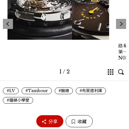
路易威
第一款
N03
開發
24
1
/
2
#LV
#Tambour
#腕錶
#布萊德利庫
#鐘錶小學堂
分享
收藏