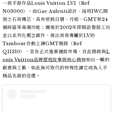
一款手錶作品Louis Vuitton LV1（Ref
N03000），由Gae Aulenti設計、採用IWC開
發之石英機芯，具有逆跳日曆、月相、GMT和24
個時區等高端功能；爾後於2002年即開設製錶工坊
並以系列化概念創作，推出首款專屬於LV的
Tambour自動上鍊GMT腕錶（Ref
Q11310），宣告正式進軍鐘錶市場，自此開啟與
L
ouis Vuitton品牌歷程故事與核心精神
如出一轍的
創意與工藝，如此無可取代的特殊性讓它成為入手
精品名錶的佳選。