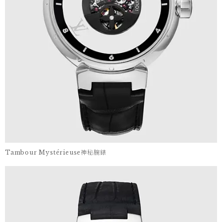
Tambour Mystérieuse神秘腕錶