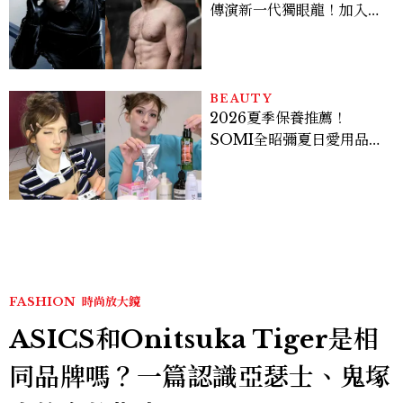
傳演新一代獨眼龍！加入新
版《X戰警》，可望搭檔
Sadie Sink
BEAUTY
2026夏季保養推薦！
SOMI全昭彌夏日愛用品公
開，防曬、護髮、止汗、頭
皮保養10款好物一次看
FASHION
時尚放大鏡
ASICS和Onitsuka Tiger是相
同品牌嗎？一篇認識亞瑟士、鬼塚