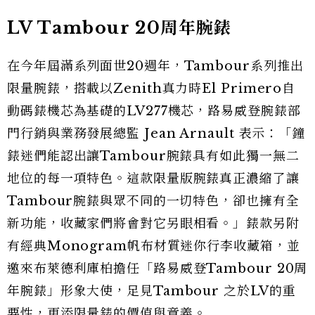
LV Tambour 20周年腕錶
在今年屆滿系列面世20週年，Tambour系列推出
限量腕錶，搭載以Zenith真力時El Primero自
動碼錶機芯為基礎的LV277機芯，路易威登腕錶部
門行銷與業務發展總監 Jean Arnault 表示：「鐘
錶迷們能認出讓Tambour腕錶具有如此獨一無二
地位的每一項特色。這款限量版腕錶真正濃縮了讓
Tambour腕錶與眾不同的一切特色，卻也擁有全
新功能，收藏家們將會對它另眼相看。」錶款另附
有經典Monogram帆布材質迷你行李收藏箱，並
邀來布萊德利庫柏擔任「路易威登Tambour 20周
年腕錶」形象大使，足見Tambour 之於LV的重
要性，更添限量錶的價值與意義。