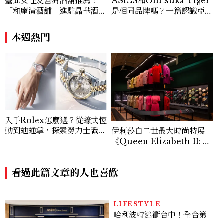
臺北女性友善清酒舖推薦！
ASICS和Onitsuka Tiger
「和庵清酒舖」進駐晶華酒
是相同品牌嗎？一篇認識亞瑟
店：首創五行心情選酒、單杯
士、鬼塚虎的完整指南
180元起輕鬆微醺
本週熱門
入手Rolex怎麼選？從蠔式恆
動到迪通拿，探索勞力士識別
伊莉莎白二世最大時尚特展
經典Top.6！
《Queen Elizabeth II: H
er Life in Style》開箱！3
00件英國女王服裝、婚紗、
看過此篇文章的人也喜歡
加冕禮服一次看
LIFESTYLE
哈利波特迷衝台中！全台第