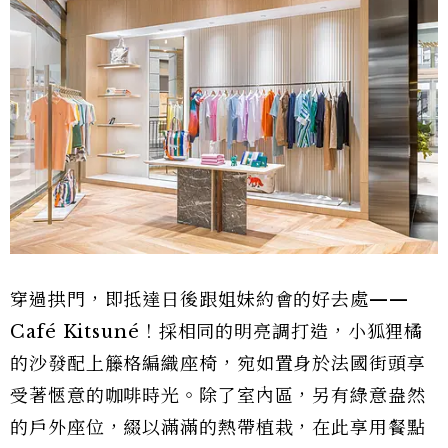
穿過拱門，即抵達日後跟姐妹約會的好去處——
Café Kitsuné！採相同的明亮調打造，小狐狸橘
的沙發配上籐格編織座椅，宛如置身於法國街頭享
受著愜意的咖啡時光。除了室內區，另有綠意盎然
的戶外座位，綴以滿滿的熱帶植栽，在此享用餐點