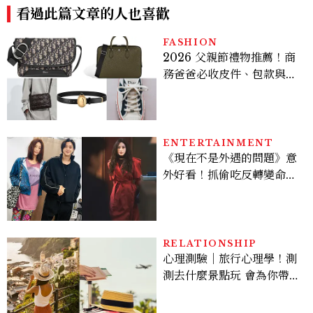
看過此篇文章的人也喜歡
FASHION
2026 父親節禮物推薦！商
務爸爸必收皮件、包款與鞋
履一次看
ENTERTAINMENT
《現在不是外遇的問題》意
外好看！抓偷吃反轉變命
案？金憓秀傳奇美腿被讚
爆、金智勳大秀腹肌，曹汝
貞雙影后飆戲，線上看7大
看點懶人包
RELATIONSHIP
心理測驗｜旅行心理學！測
測去什麼景點玩 會為你帶來
好運