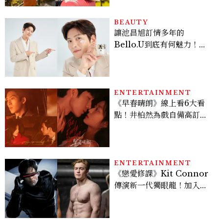
BEAUTY
讓池昌旭訂情多年的
Bello.U到底有何魅力！揭
密男神發光乳霜～「肽光透
亮緊緻霜」如何打造日不落
的透亮肌，熬夜拍戲不顯疲
倦感，超神！
ENTERTAINMENT
《早春晴朗》線上看6大看
點！井柏然為戲自備高訂，
孫千苦等地下戀轉正，雨夜
激吻獲讚慾感天花板
ENTERTAINMENT
《戀愛修課》Kit Connor
傳演新一代獨眼龍！加入新
版《X戰警》，可望搭檔
Sadie Sink