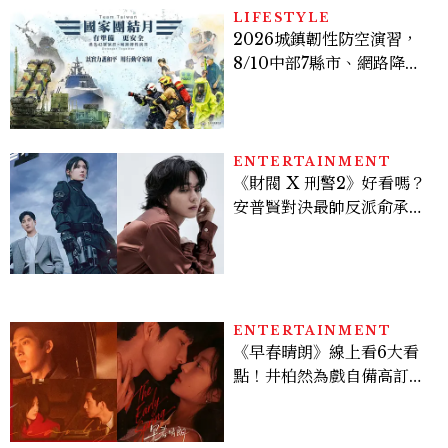
LIFESTYLE
2026城鎮韌性防空演習，
8/10中部7縣市、網路降速
時間、NCC規則、可以出
門嗎？罰款懶人包
ENTERTAINMENT
《財閥 X 刑警2》好看嗎？
安普賢對決最帥反派俞承
豪，鄭恩彩接棒女主，開專
機、刷黑卡，用錢輾壓罪犯
的陳利手回來了，這次能玩
多大？
ENTERTAINMENT
《早春晴朗》線上看6大看
點！井柏然為戲自備高訂，
孫千苦等地下戀轉正，雨夜
激吻獲讚慾感天花板