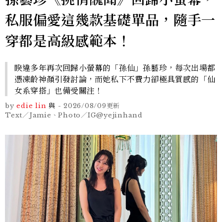
私服偏愛這幾款基礎單品，隨手一
穿都是高級感範本！
睽違多年再次回歸小螢幕的「孫仙」孫藝珍，每次出場都
憑凍齡神顏引發討論，而她私下不費力卻極具質感的「仙
女系穿搭」也備受關注！
by
edie lin
與
-
2026/08/09
更新
Text／Jamie、Photo／IG@yejinhand