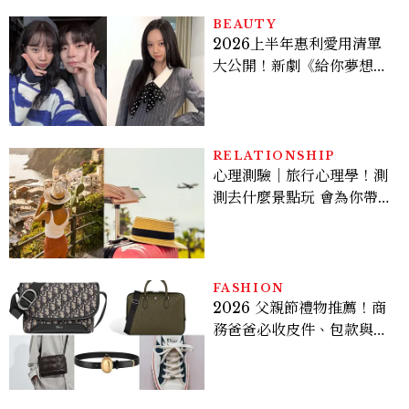
BEAUTY
2026上半年惠利愛用清單
大公開！新劇《給你夢想》
美出新高度，10款保養、香
水、護髮同款一次看
RELATIONSHIP
心理測驗｜旅行心理學！測
測去什麼景點玩 會為你帶來
好運
FASHION
2026 父親節禮物推薦！商
務爸爸必收皮件、包款與鞋
履一次看