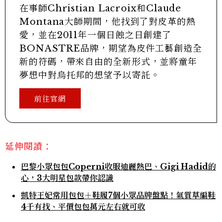
在事師Christian Lacroix和Claude
Montana大師期間，他找到了對皮革的熱
愛，並在2011年一個日蝕之日創建了
BONASTRE品牌，期望為皮件工藝創造全
新的符碼，帶來自由的全新形式，並將童年
夢想中對烏托邦的想望予以寄託。
前往官網
延伸閱讀：
巴黎小眾包包Coperni收服迪麗熱巴、Gigi Hadid的
心，3大明星包款帶你認識
凱特王妃常用包包＋鞋履7個小眾品牌盤點！氣質草編鞋
4千有找、平價包包萬元左右就可收