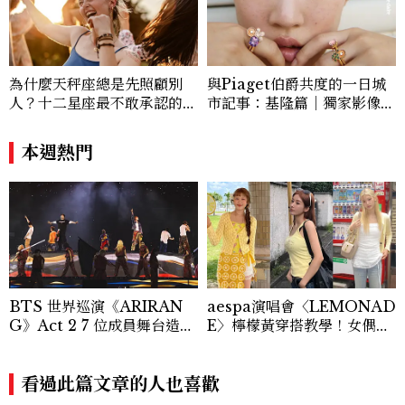
為什麼天秤座總是先照顧別
與Piaget伯爵共度的一日城
人？十二星座最不敢承認的一
市記事：基隆篇｜獨家影像故
句話，「這星座」嘴上說沒
事
差，回家之後想很久
本週熱門
BTS 世界巡演《ARIRAN
aespa演唱會〈LEMONAD
G》Act 2 7 位成員舞台造型
E〉檸檬黃穿搭教學！女偶像
一次看
3招搭法、Karina同款造型
必跟上
看過此篇文章的人也喜歡