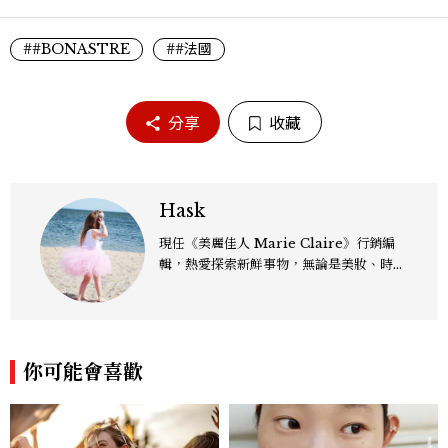
##BONASTRE
##法國
分享
收藏
Hask
現任《美麗佳人 Marie Claire》行銷編
輯，熱愛探索新鮮事物，無論是美妝、時
尚、影劇，還是跨界文化議題，都樂於從中
發掘趨勢脈動，轉化為有溫度、有影響力的
內容。
你可能會喜歡