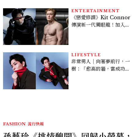
ENTERTAINMENT
《戀愛修課》Kit Connor
傳演新一代獨眼龍！加入新
版《X戰警》，可望搭檔
Sadie Sink
LIFESTYLE
非常男人｜向著夢前行，一
樹：「愈高的牆，當成功爬
上去的那一刻，就愈有成就
感。」
FASHION
流行快報
孫藝珍《挑情醜聞》回歸小螢幕，