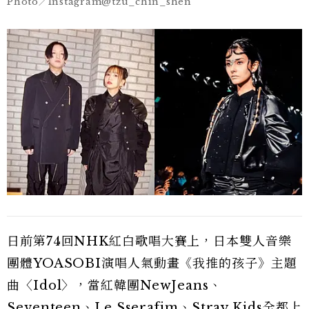
Photo／Instagram@tzu_chin_shen
日前第74回NHK紅白歌唱大賽上，日本雙人音樂
團體YOASOBI演唱人氣動畫《我推的孩子》主題
曲〈Idol〉，當紅韓團NewJeans、
Seventeen、Le Sserafim、Stray Kids全都上