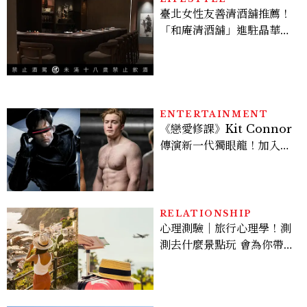
臺北女性友善清酒舖推薦！
「和庵清酒舖」進駐晶華酒
店：首創五行心情選酒、單
杯180元起輕鬆微醺
ENTERTAINMENT
《戀愛修課》Kit Connor
傳演新一代獨眼龍！加入新
版《X戰警》，可望搭檔
Sadie Sink
RELATIONSHIP
心理測驗｜旅行心理學！測
測去什麼景點玩 會為你帶來
好運