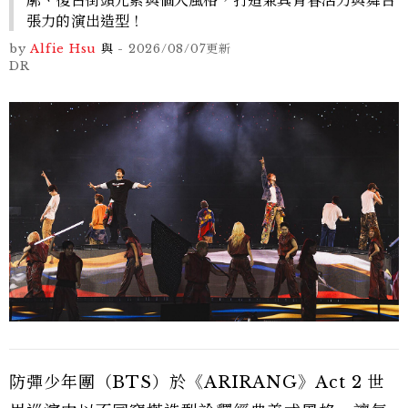
廓、復古街頭元素與個人風格，打造兼具青春活力與舞台
張力的演出造型！
by
Alfie Hsu
與
-
2026/08/07
更新
DR
防彈少年團（BTS）於《ARIRANG》Act 2 世