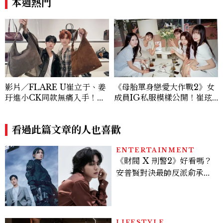
本週熱門
影片／FLARE U崔立于、姜
《母胎單身戀愛大作戰2》女
玗進小CK同款無痛入手！身
成員IG私服模樣公開！崔玹
上這款CHARLES & KEIT
諝溫柔系歐膩粉絲飆漲、金秀
H大包好燒
炫竟是低調千金？
看過此篇文章的人也喜歡
ENTERTAINMENT
《財閥 X 刑警2》好看嗎？
安普賢對決最帥反派俞承
豪，鄭恩彩接棒女主，開專
機、刷黑卡，用錢輾壓罪犯
的陳利手回來了，這次能玩
多大？
LIFESTYLE