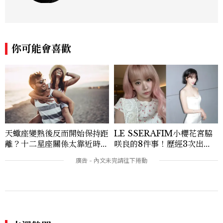
成喜歡的樣子！這邊分享所有不能錯過的流
行趨勢、明星同款、必敗手袋、人氣球鞋給
大家，一起來討論時尚圈最新鮮的話題、用
欣賞漂亮設計來撫慰心靈吧！
你可能會喜歡
天蠍座變熟後反而開始保持距
LE SSERAFIM小櫻花宮脇
離？十二星座關係太靠近時最
咲良的8件事！歷經3次出
怕發生的事，「這星座」一有
道、嚴以律己的終極自我管理
壓力就先躲起來
王、靠「這招」養成17吋螞蟻
腰