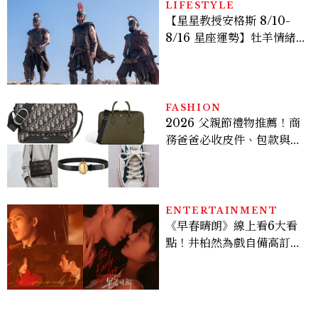
LIFESTYLE
【星星教授安格斯 8/10-
8/16 星座運勢】牡羊情緒
變敏感，雙子人際吸引力爆
棚
FASHION
2026 父親節禮物推薦！商
務爸爸必收皮件、包款與鞋
履一次看
ENTERTAINMENT
《早春晴朗》線上看6大看
點！井柏然為戲自備高訂，
孫千苦等地下戀轉正，雨夜
激吻獲讚慾感天花板