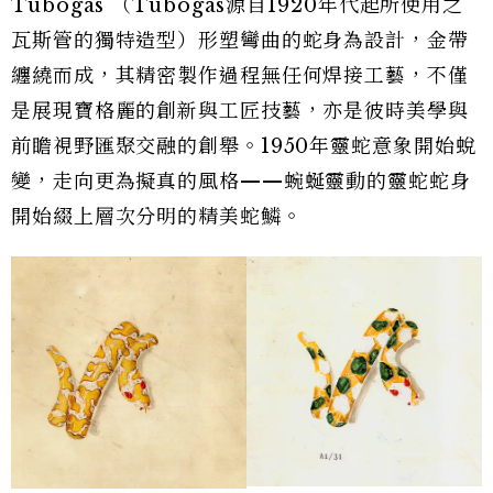
Tubogas （Tubogas源自1920年代起所使用之
瓦斯管的獨特造型）形塑彎曲的蛇身為設計，金帶
纏繞而成，其精密製作過程無任何焊接工藝，不僅
是展現寶格麗的創新與工匠技藝，亦是彼時美學與
前瞻視野匯聚交融的創舉。1950年靈蛇意象開始蛻
變，走向更為擬真的風格——蜿蜒靈動的靈蛇蛇身
開始綴上層次分明的精美蛇鱗。