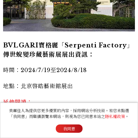
BVLGARI寶格麗「Serpenti Factory」
傳世蛻變珍藏藝術展展出資訊：
時間：2024/7/19至2024/8/18
地點：北京啓皓藝術館展出
延伸閱讀：
美麗佳人為提供您更多優質的內容，採用網站分析技術。若您未點選
《玫瑰的故事》劉亦菲任BVLGARI全球品牌代言人！
「我同意」而繼續瀏覽本網站，則視為您已同意本站之
隱私權政策
。
最新形象廣告花絮釋出
我同意
安海瑟薇絕美現身BVLGARI晚宴！盤點Anne