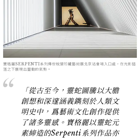
寶格麗SERPENTI系列傳世蛻變珍藏藝術展北京站會場入口處，在光影錯
落之下展現出靈動的氣勢。
「從古至今，靈蛇圖騰以大膽
創想和深邃涵義鐫刻於人類文
明史中，爲藝術文化創作提供
了諸多靈感。寶格麗以靈蛇元
素締造的Serpenti系列作品亦