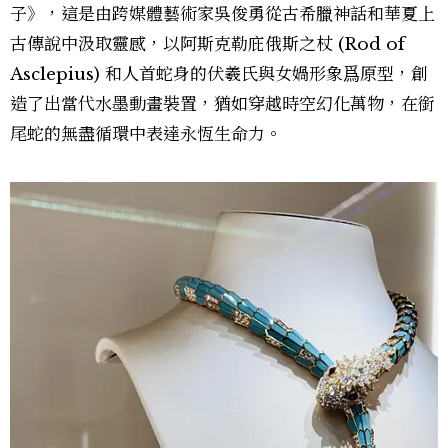
子》，這是由跨媒體藝術家吳俊勇從古希臘神話和華夏上
古傳說中汲取靈感，以阿斯克勒庇俄斯之杖 (Rod of
Asclepius) 和人首蛇身的伏羲氏與女媧形象爲原型，創
造了出當代水墨動畫裝置，猶如穿越時空幻化萬物，在銜
尾蛇的無盡循環中表達永恆生命力。