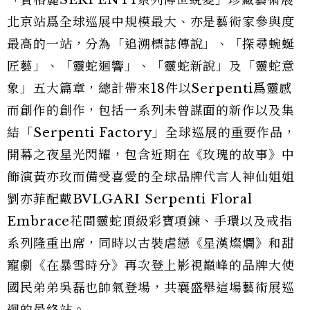
「寶格麗SERPENTI系列傳世蛻變」珍藏藝術展
北京站爲全球巡展中規模最大、亦是藝術家參與度
最高的一站，分為「追溯標誌傳說」、「探尋蜿蜒
匠藝」、「靈蛇迴響」、「靈蛇新說」及「靈蛇意
象」五大篇章，總計帶來18件以Serpenti爲靈感
而創作的創作，包括一系列未曾謀面的新作以及集
結「Serpenti Factory」全球巡展的重要作品，
開幕之夜星光閃耀，包含近期在《玫瑰的故事》中
飾演黃亦玫而備受喜愛的全球品牌代言人神仙姐姐
劉亦菲配戴BVLGARI Serpenti Floral
Embrace花間靈蛇頂級彩寶項鍊、手環以及戒指
系列隆重出席，同時以古裝虐戀《星漢燦爛》和甜
寵劇《在暴雪時分》再次登上影視巔峰的品牌大使
國民弟弟吳磊也帥氣登場，共襄盛舉這場藝術展巡