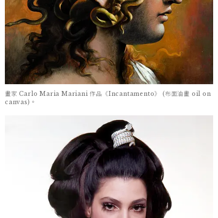
畫家 Carlo Maria Mariani 作品《Incantamento》 (布面油畫 oil on
canvas)。