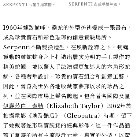
SERPENTI 古董手繪草圖。
SERPENTI 古董手繪草圖。
1960年達致巔峰，靈蛇的外型彷彿變成一張畫布，
成為珍貴寶石和彩色琺瑯的創意實驗場所。
Serpenti不斷變換造型，在煥新詮釋之下，蜿蜒
靈動的靈蛇蛇身之上打造出層次分明的手工製作的
精美蛇鱗，並以驚人手法演繹更加迷人的六角形蛇
鱗、各種奢華設計、珍貴的寶石組合和創意工藝，
因此，晉身為世界各地收藏家夢寐以求的珍品之
列，並在國際市場上聲名鵲起。包含著名國際女星
伊麗莎白．泰勒
（Elizabeth Taylor）1962年於
拍攝電影《埃及艷后》（Cleopatra）時期，留下
了她戴著蛇形珠寶腕錶的經典影像。這一件作品涵
蓋了當時的所有主流設計元素，寫實的外型，以黃