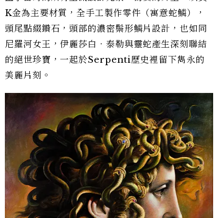
K金為主要材質，全手工製作零件（寓意蛇鱗），
頭尾點綴鑽石，頭部的濃密鬃形鱗片設計，也如同
尼羅河女王，伊麗莎白．泰勒與靈蛇產生深刻聯結
的絕世珍寶，一起於Serpenti歷史裡留下雋永的
美麗片刻。