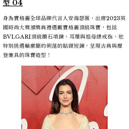
型 04
身為寶格麗全球品牌代言人安海瑟薇，出席2023英
國時尚大獎頒獎典禮選戴寶格麗頂級珠寶，包括
BVLGARI頂級鑽石項鍊、耳環與祖母綠戒指，他
特別挑選輪廓簡約俐落的貼頸短鍊，呈現古典與摩
登兼具的珠寶造型！