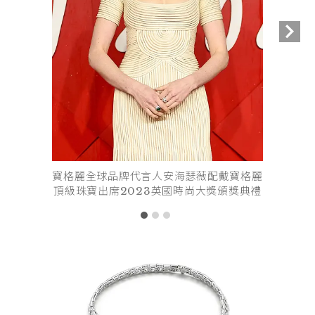
寶格麗全球品牌代言人安海瑟薇配戴寶格麗
頂級珠寶出席2023英國時尚大獎頒獎典禮