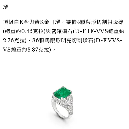
環
頂級白K金與黃K金耳環，鑲嵌4顆梨形切割祖母綠
(總重約0.45克拉)與密鑲鑽石(D-F IF-VVS總重約
2.76克拉)、36顆馬眼形明亮切割鑽石(D-F VVS-
VS總重約3.87克拉)。