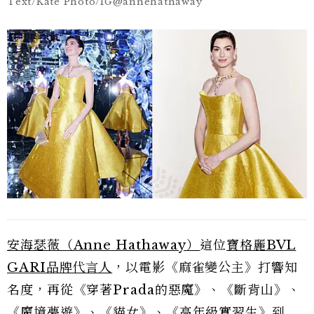
Text/Kate Photo/IG@annehathaway
安海瑟薇（Anne Hathaway）
這位
寶格麗BVL
GARI品牌代言人
，以電影《麻雀變公主》打響知
名度，再從《穿著Prada的惡魔》、《斷背山》、
《魔境夢遊》、《貓女》、《高年級實習生》到