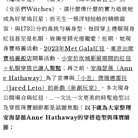
《女巫們Witches》，演什麼像什麼的實力造就她
成為好萊塢巨星；而天生一張洋娃娃般的精緻面
容，與173公分的高挑勻稱身型，每回穿上禮服現身
紅毯甚至是私服，皆備受鎂光燈寵愛！近期，她現
身寶格麗活動、
2023年Met Gala紅毯
、
東京出席
寶格麗飯店
開幕活動、
小安於坎城影展期間的紅毯
＋私服穿搭也讓人驚豔
；再之前，
安海瑟薇（Ann
e Hathaway）
為了宣傳與
「小丑」傑瑞德雷托
（Jared Leto）的新戲《新創玩家》
，多次現身
公開場合與紅毯，...一次比一次更美的時髦造型以
及穿搭珠寶細節都是話題焦點！
以下就為大家整理
安海瑟薇Anne Hathaway的穿搭造型與珠寶細
節：