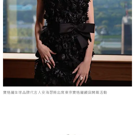
寶格麗全球品牌代言人安海瑟薇出席東京寶格麗飯店開幕活動