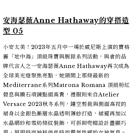
安海瑟薇Anne Hathaway的穿搭造
型 05
小安太美！2023年五月中一場於威尼斯上演的寶格
麗「地中海」頂級珠寶與腕錶系列活動，與會的品
牌代言人之一安海瑟薇Anne Hathaway再次成為
全球美光燈聚焦亮點，她頸間上那條最新的
Mediterrane系列Matrona Romana 頂級粉紅
碧息與鑽石項鍊點綴高貴，禮服則來自Atelier
Versace 2023秋冬系列，鏤空剪裁與側面高衩的
裙身以金銀色漸層水晶透明薄纱打造，裙襬再加以
水晶網紗和雪紡條紋裝飾，可拆卸兜帽設計盡顯巧
思，展現時而神秘俏皮時而霸氣性感的女神氣息。