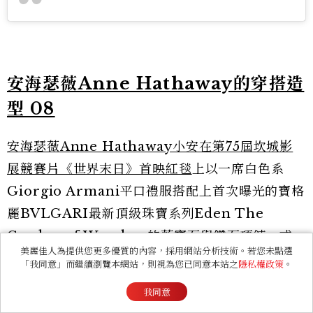
安海瑟薇Anne Hathaway的穿搭造
型 08
安海瑟薇Anne Hathaway小安在第75屆坎城影
展競賽片《世界末日》首映紅毯
上以一席白色系
Giorgio Armani平口禮服搭配上首次曝光的寶格
麗BVLGARI最新頂級珠寶系列Eden The
Garden of Wonders的藍寶石與鑽石項鍊、戒
美麗佳人為提供您更多優質的內容，採用網站分析技術。若您未點選
指套組，整體風格優雅又不失氣勢！
「我同意」而繼續瀏覽本網站，則視為您已同意本站之
隱私權政策
。
我同意