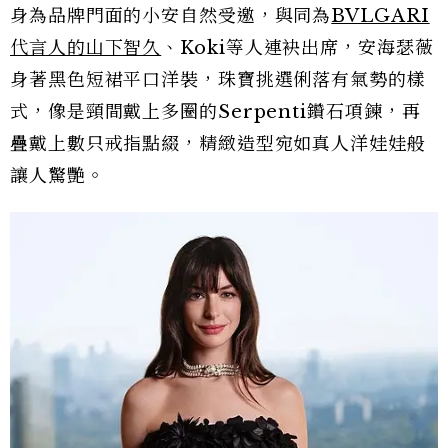
身為品牌門面的小安自然受邀，與同為
BVLGARI
代言人的山下智久
、Koki等人連袂出席，安海瑟薇
身著黑色短裙平口洋裝，珠寶挑選俐落有氣勢的樣
式，像是頸間戴上多圈的Serpenti鑽石項鍊，再
疊戴上數只戒指點綴，精緻造型宛如真人洋娃娃般
讓人驚艷。