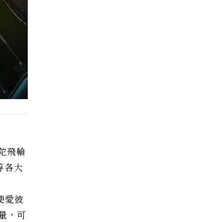
列陀飛輪
等各大
使愛彼
量，可