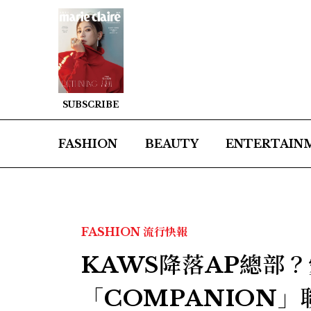
SUBSCRIBE
FASHION
BEAUTY
ENTERTAIN
FASHION
流行快報
KAWS降落AP總部
「COMPANION