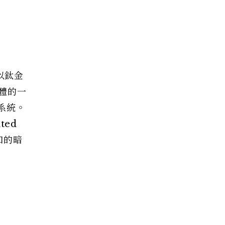
以鈦金
體的一
系統。
ted
扣的暗