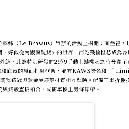
絲（Le Brassus）舉辦的活動上揭開：面盤裡，
面，好似從內觀察腕錶外的世界，而陀飛輪機芯成為身
外緣，此為特別研發的2979手動上鏈機芯之時分顯示
底蓋的霧面打磨框架，並有KAWS簽名和 「 Limi
」字樣 。黑色陶瓷錶冠與鈦金屬錶殼材質相互輝映。配備三重折疊
統與錶殼直接扣合，或簡單換上另條錶帶。