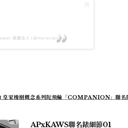
 Taiwan 美麗佳人 (@marieclairetw)
cept 皇家橡樹概念系列陀飛輪「COMPANION」聯
APxKAWS聯名錶細節01