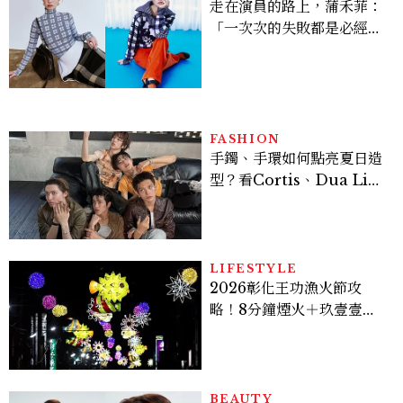
走在演員的路上，蒲禾菲：
「一次次的失敗都是必經過
程，必須要經過那些練習，
才能做得好。」
FASHION
手鐲、手環如何點亮夏日造
型？看Cortis、Dua Lip
的穿搭示範
LIFESTYLE
2026彰化王功漁火節攻
略！8分鐘煙火＋玖壹壹、
美秀集團開唱，千人烤蚵、
鯊魚先生一次玩
BEAUTY