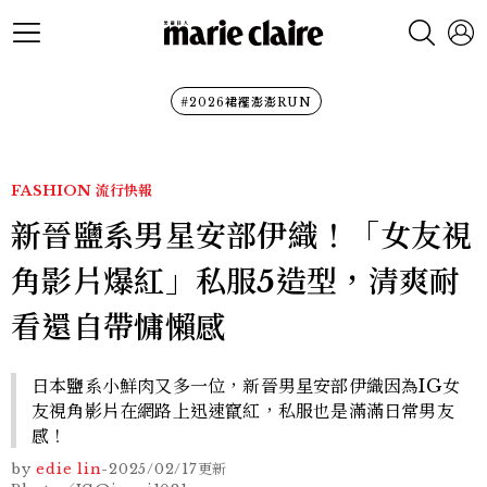
#2026裙襬澎澎RUN
FASHION
流行快報
新晉鹽系男星安部伊織！「女友視
角影片爆紅」私服5造型，清爽耐
看還自帶慵懶感
日本鹽系小鮮肉又多一位，新晉男星安部伊織因為IG女
友視角影片在網路上迅速竄紅，私服也是滿滿日常男友
感！
by
edie lin
-
2025/02/17
更新