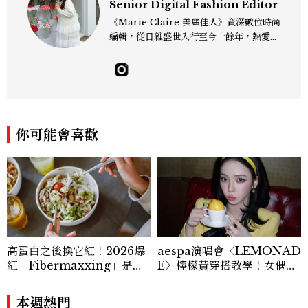
Senior Digital Fashion Editor
《Marie Claire 美麗佳人》資深數位時尚
編輯，從日雜盛世入行至今十餘年，熱愛服
裝、鞋包與配件，以及趨勢觀察與名人風格
研究，還有點天秤座一眼看穿「這會紅」的
美感本能，更擅長把流行轉化成讀者真正用
得上的穿搭靈感，對購物完全沒有抵抗力
（一律視為靈感投資），記住：“Life is to
o short to blend in.” Contact：edie_
你可能會喜歡
lin@mctw.com.tw
高蛋白之後換它紅！2026爆
aespa演唱會〈LEMONAD
紅「Fibermaxxing」是什
E〉檸檬黃穿搭教學！女偶像
麼？一天30g纖維，原來不用
3招搭法、Karina同款造型
狂吃菜
必跟上
本週熱門