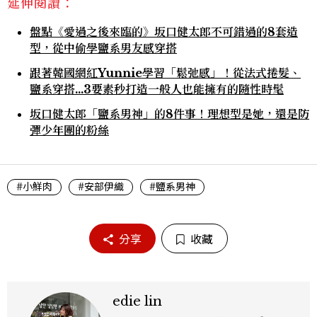
延伸閱讀：
盤點《愛過之後來臨的》坂口健太郎不可錯過的8套造
型，從中偷學鹽系男友感穿搭
跟著韓國網紅Yunnie學習「鬆弛感」！從法式捲髮、
鹽系穿搭...3要素秒打造一般人也能擁有的隨性時髦
坂口健太郎「鹽系男神」的8件事！理想型是她，還是防
彈少年團的粉絲
#小鮮肉
#安部伊織
#鹽系男神
分享
收藏
edie lin