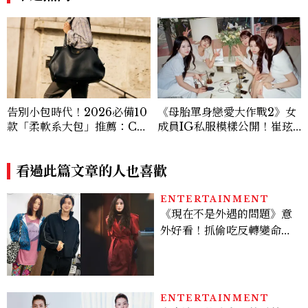
告別小包時代！2026必備10
《母胎單身戀愛大作戰2》女
款「柔軟系大包」推薦：Ch
成員IG私服模樣公開！崔玹
anel、YSL、Miu Miu...隨
諝溫柔系歐膩粉絲飆漲、金秀
性不失質感的實用天花板
炫竟是低調千金？
看過此篇文章的人也喜歡
ENTERTAINMENT
《現在不是外遇的問題》意
外好看！抓偷吃反轉變命
案？金憓秀傳奇美腿被讚
爆、金智勳大秀腹肌，曹汝
貞雙影后飆戲，線上看7大
看點懶人包
ENTERTAINMENT