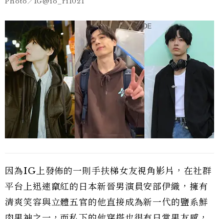
Photo／IG@io_ri1021
因為IG上發佈的一則手扶梯女友視角影片，在社群
平台上迅速竄紅的日本新晉男演員安部伊織，擁有
清爽笑容與立體五官的他直接成為新一代的鹽系鮮
肉男神之一，而私下的他穿搭也很有日常男友感，