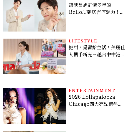
讓池昌旭訂情多年的
Bello.U到底有何魅力！揭
密男神發光乳霜～「肽光透
亮緊緻霜」如何打造日不落
的透亮肌，熬夜拍戲不顯疲
倦感，超神！
LIFESTYLE
把甜，覓留給生活！美麗佳
人攜手新光三越台中中港
店、林美貞，以南洋甜點打
造金卡會員限定午後
ENTERTAINMENT
2026 Lollapalooza
Chicago四大亮點總盤
點， JENNIE、 CORTIS
登台，K-POP擄獲全球！