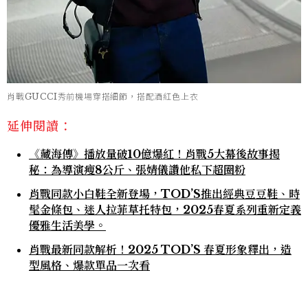
肖戰GUCCI秀前機場穿搭細節，搭配酒紅色上衣
延伸閱讀：
《藏海傳》播放量破10億爆紅！肖戰5大幕後故事揭
秘：為導演瘦8公斤、張婧儀讚他私下超圈粉
肖戰同款小白鞋全新登場，TOD’S推出經典豆豆鞋、時
髦金條包、迷人拉菲草托特包，2025春夏系列重新定義
優雅生活美學。
肖戰最新同款解析！2025 TOD’S 春夏形象釋出，造
型風格、爆款單品一次看