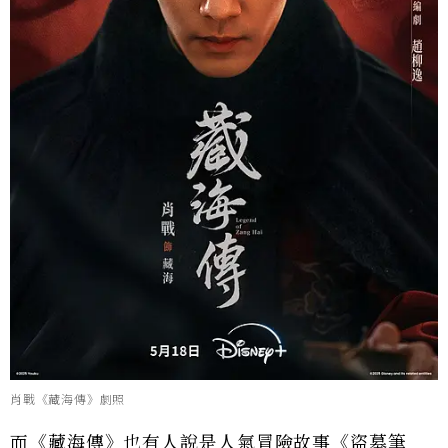
肖戰《藏海傳》劇照
而《藏海傳》也有人說是人氣冒險故事《盜墓筆