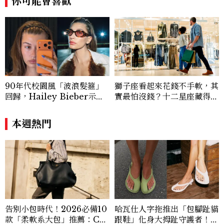
你可能會喜歡
整體視覺的協調與層次，在《Marie Clai
re 美麗佳人》的作品中，專注策劃具主題
性的時尚企劃，風格中性、先鋒、優雅，具
高度個人特色與前衛視覺表現。 Contac
t：alfie_hsu@mctw.com.tw
90年代校園風「波浪髮箍」
獅子座看起來花錢不手軟，其
回歸，Hailey Bieber示範
實最怕沒錢？十二星座藏得最
如何戴得時髦：這款Miu Mi
深的金錢焦慮，「這星座」比
u髮箍未開賣先爆紅！
價半天，最後卻買最貴的
本週熱門
告別小包時代！2026必備10
哈瓦仕人字拖推出「包腳趾貓
款「柔軟系大包」推薦：Ch
跟鞋」化身大拇趾守護者！從