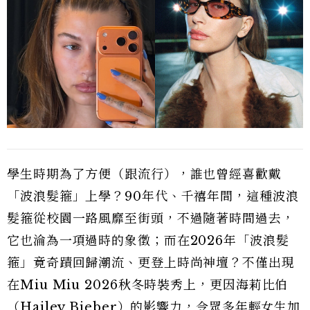
學生時期為了方便（跟流行），誰也曾經喜歡戴
「波浪髮箍」上學？90年代、千禧年間，這種波浪
髮箍從校園一路風靡至街頭，不過隨著時間過去，
它也淪為一項過時的象徵；而在2026年「波浪髮
箍」竟奇蹟回歸潮流、更登上時尚神壇？不僅出現
在Miu Miu 2026秋冬時裝秀上，更因海莉比伯
（Hailey Bieber）的影響力，令眾多年輕女生加