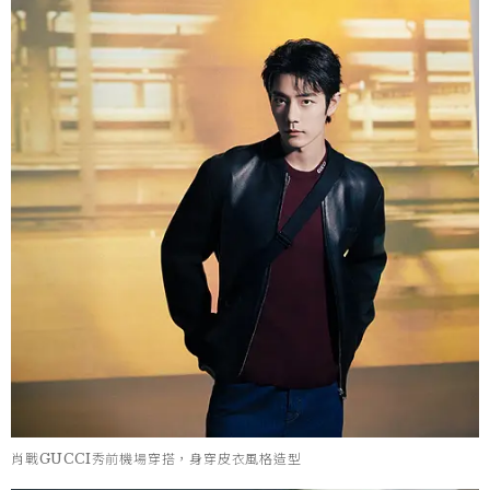
肖戰GUCCI秀前機場穿搭，身穿皮衣風格造型