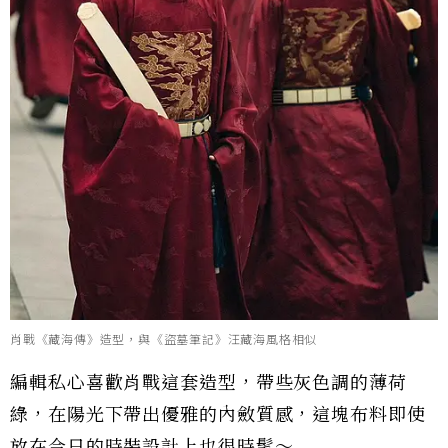
肖戰《藏海傳》造型，與《盜墓筆記》汪藏海風格相似
編輯私心喜歡肖戰這套造型，帶些灰色調的薄荷
綠，在陽光下帶出優雅的內斂質感，這塊布料即使
放在今日的時裝設計上也很時髦～