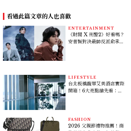
anel、YSL、Miu Miu...隨
沒想過橡膠拖鞋也能變得高級
性不失質感的實用天花板
優雅
看過此篇文章的人也喜歡
ENTERTAINMENT
《財閥 X 刑警2》好看嗎？
安普賢對決最帥反派俞承
豪，鄭恩彩接棒女主，開專
機、刷黑卡，用錢輾壓罪犯
的陳利手回來了，這次能玩
多大？
LIFESTYLE
台北板橋馥華艾美酒店實際
開箱！6大亮點搶先看：新
北最新旅宿地標、高空泳
池、客房藏奢華細節
FASHION
2026 父親節禮物推薦！商