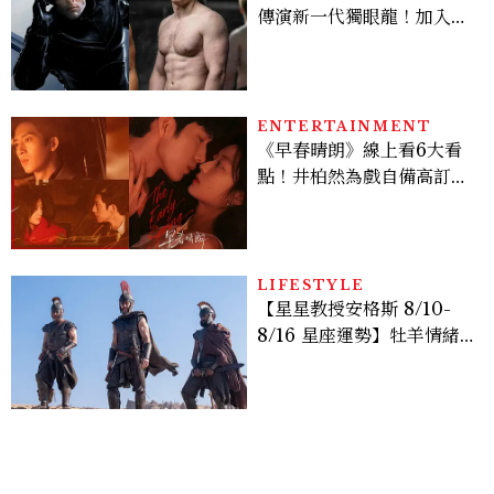
傳演新一代獨眼龍！加入新
版《X戰警》，可望搭檔
Sadie Sink
ENTERTAINMENT
《早春晴朗》線上看6大看
點！井柏然為戲自備高訂，
孫千苦等地下戀轉正，雨夜
激吻獲讚慾感天花板
LIFESTYLE
【星星教授安格斯 8/10-
8/16 星座運勢】牡羊情緒
變敏感，雙子人際吸引力爆
棚