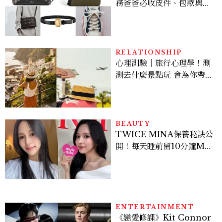
務爸爸必收皮件、包款與鞋
履一次看
RELATIONSHIP
心理測驗｜旅行心理學！測
測去什麼景點玩 會為你帶來
好運
BEAUTY
TWICE MINA保養秘訣公
開！每天睡前留10分鐘ME
TIME、定期皮拉提斯，6
個日常習慣養出牛奶肌
ENTERTAINMENT
《戀愛修課》Kit Connor