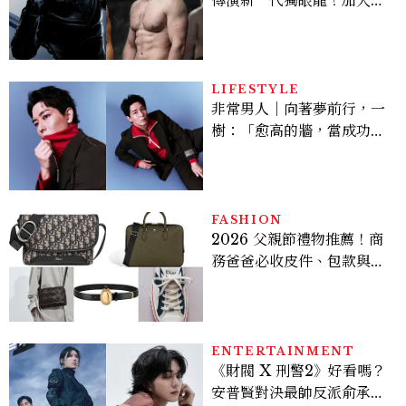
版《X戰警》，可望搭檔
Sadie Sink
LIFESTYLE
非常男人｜向著夢前行，一
樹：「愈高的牆，當成功爬
上去的那一刻，就愈有成就
感。」
FASHION
2026 父親節禮物推薦！商
務爸爸必收皮件、包款與鞋
履一次看
ENTERTAINMENT
《財閥 X 刑警2》好看嗎？
安普賢對決最帥反派俞承