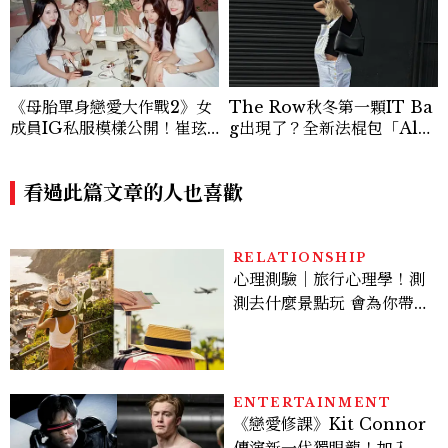
《母胎單身戀愛大作戰2》女
The Row秋冬第一顆IT Ba
成員IG私服模樣公開！崔玹
g出現了？全新法棍包「Alm
諝溫柔系歐膩粉絲飆漲、金秀
a」，極簡控又要開始排隊了
炫竟是低調千金？
看過此篇文章的人也喜歡
RELATIONSHIP
心理測驗｜旅行心理學！測
測去什麼景點玩 會為你帶來
好運
ENTERTAINMENT
《戀愛修課》Kit Connor
傳演新一代獨眼龍！加入新