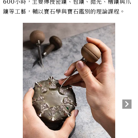
600小時，主要傳授密鑲、包鑲、拋光、槽鑲與爪
鑲等工藝，輔以寶石學與寶石鑑別的理論課程。