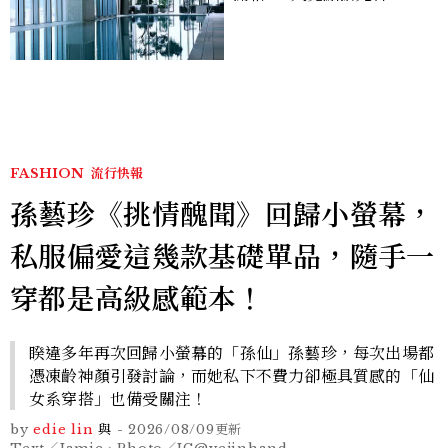
北最新旅宿地標、高空泳
池、客房藏奢華細節
FASHION
流行快報
孫藝珍《挑情醜聞》回歸小螢幕，
私服偏愛這幾款基礎單品，隨手一
穿都是高級感範本！
睽違多年再次回歸小螢幕的「孫仙」孫藝珍，每次出場都
憑凍齡神顏引發討論，而她私下不費力卻極具質感的「仙
女系穿搭」也備受關注！
by
edie lin
與
-
2026/08/09
更新