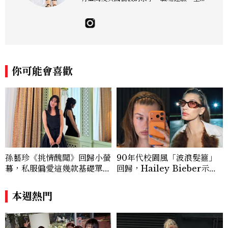
新聞學和時尚媒體。累積十年以上的《美麗
佳人》編輯工作內容，包括錶展等國際活動
採訪、珠寶市場動態等專題，及視覺拍攝執
行。用貼近生活且具知識性的視角，發掘珠
寶腕錶的細節美。Email：kate_tu@mc
tw.com.tw
你可能會喜歡
孫藝珍《挑情醜聞》回歸小螢
90年代校園風「波浪髮箍」
幕，私服偏愛這幾款基礎單
回歸，Hailey Bieber示範
品，隨手一穿都是高級感範
如何戴得時髦：這款Miu Mi
本！
u髮箍未開賣先爆紅！
本週熱門