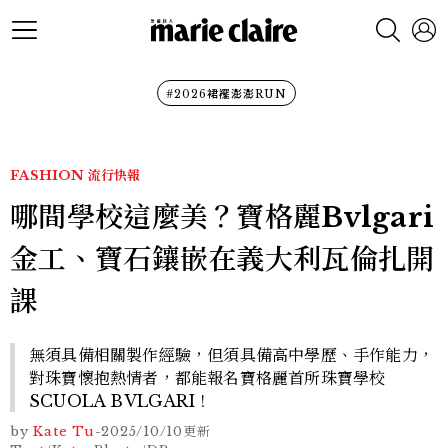
#2026裙襬澎澎RUN
FASHION
流行快報
哪間學校這麼美？寶格麗Bvlgari
金工、寶石鑲嵌在義大利瓦倫扎開
課
無須具備相關製作經驗，但須具備高中學歷、手作能力，
對珠寶懷抱熱情者，都能報名寶格麗首所珠寶學校
SCUOLA BVLGARI！
by
Kate Tu
-
2025/10/10
更新