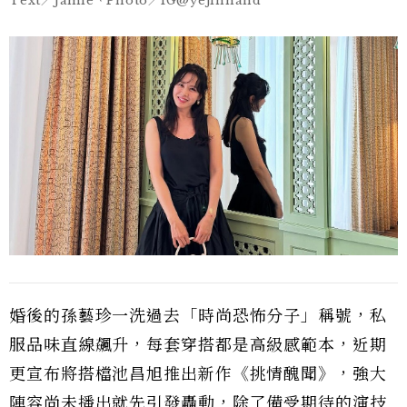
Text／Jamie、Photo／IG@yejinhand
婚後的孫藝珍一洗過去「時尚恐怖分子」稱號，私
服品味直線飆升，每套穿搭都是高級感範本，近期
更宣布將搭檔池昌旭推出新作《挑情醜聞》，強大
陣容尚未播出就先引發轟動，除了備受期待的演技