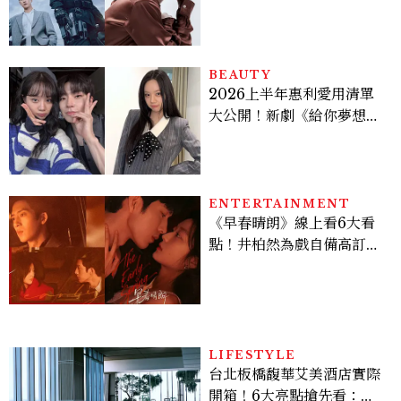
豪，鄭恩彩接棒女主，開專
機、刷黑卡，用錢輾壓罪犯
的陳利手回來了，這次能玩
多大？
BEAUTY
2026上半年惠利愛用清單
大公開！新劇《給你夢想》
美出新高度，10款保養、香
水、護髮同款一次看
ENTERTAINMENT
《早春晴朗》線上看6大看
點！井柏然為戲自備高訂，
孫千苦等地下戀轉正，雨夜
激吻獲讚慾感天花板
LIFESTYLE
台北板橋馥華艾美酒店實際
開箱！6大亮點搶先看：新