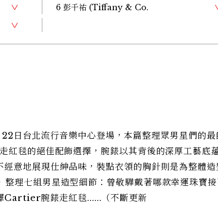
6 彭千祐 (Tiffany & Co.
1月22日台北流行音樂中心登場，本篇整理眾男星們的最
們走紅毯的絕佳配飾選擇，腕錶以其背後的深厚工藝底
不經意地展現仕紳品味，裝點衣領的胸針則是為整體造
》整理七組男星造型細節：曾敬驊戴著哪款幸運珠寶接
tier腕錶走紅毯......（不斷更新