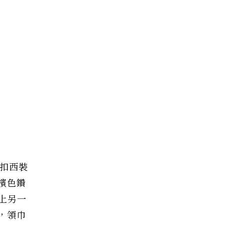
排扣西裝
香檳色鑽
上另一
指，領巾