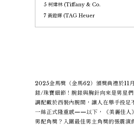
5 柯煒林 (Tiffany & Co.
7 黃鐙輝 (TAG Heuer
2025金馬獎（金馬62）頒獎典禮於1
錶/珠寶細節！腕錶與胸針向來是男星
調配戴於西裝內腕間，讓人在舉手投足
一絲正式隆重感——以下，《美麗佳人
男配角獎？入圍最佳男主角獎的張震演繹Car