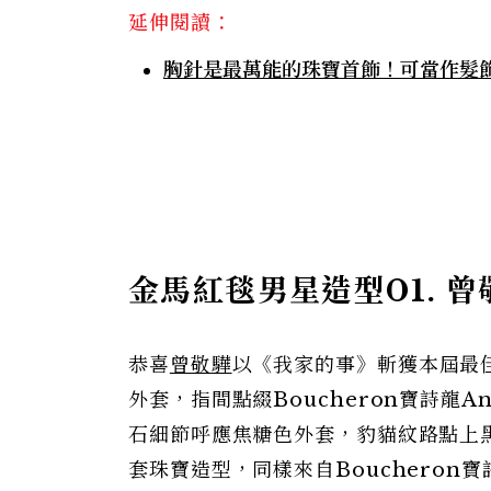
延伸閱讀：
胸針是最萬能的珠寶首飾！可當作髮
金馬紅毯男星造型01. 曾
恭喜
曾敬驊
以《我家的事》斬獲本屆最佳
外套，指間點綴Boucheron寶詩龍A
石細節呼應焦糖色外套，豹貓紋路點上
套珠寶造型，同樣來自Boucheron