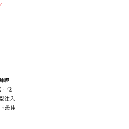
帥腕
蘊，低
型注入
下最佳