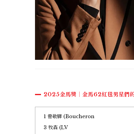
2025金馬獎｜金馬62紅毯男星們
1 曾敬驊 (Boucheron
3 牧森 (LV