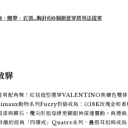
飾、腰帶、衣領…胸針的6個創意穿搭用法提案
敬驊
男配角獎！紅毯造型選穿VALENTINO焦糖色雙
nimaux動物系列Fuzzy豹貓戒指：以18K玫瑰金和
黑漆與鑽石，欖尖形祖母綠更顯眼神深邃靈動。典禮換
寶詩龍的經典「四環戒」Quatre系列，疊搭耳扣與戒