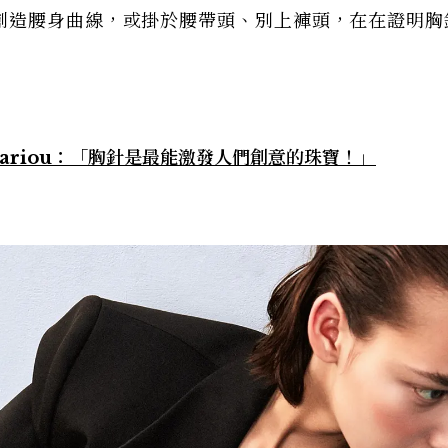
創造腰身曲線，或掛於腰帶頭、別上褲頭，在在證明胸
 Cariou：「胸針是最能激發人們創意的珠寶！」