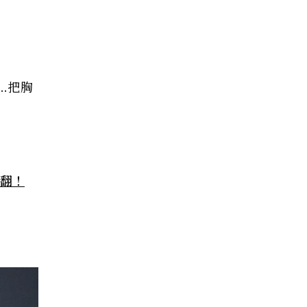
.把胸
萌翻！