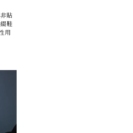
「非貼
點綴鞋
性用