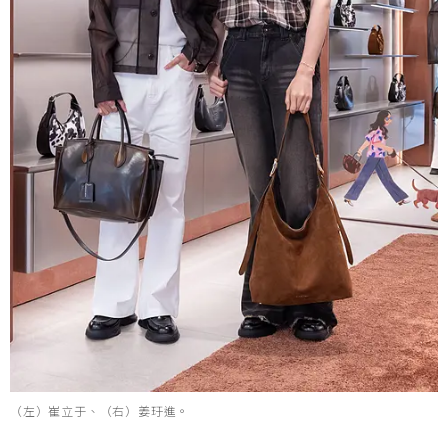
（左）崔立于、（右）姜玗進。