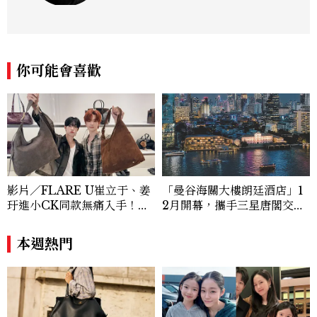
成喜歡的樣子！這邊分享所有不能錯過的流
行趨勢、明星同款、必敗手袋、人氣球鞋給
大家，一起來討論時尚圈最新鮮的話題、用
欣賞漂亮設計來撫慰心靈吧！
你可能會喜歡
影片／FLARE U崔立于、姜
「曼谷海關大樓朗廷酒店」1
玗進小CK同款無痛入手！身
2月開幕，攜手三星唐閣交織
上這款CHARLES & KEIT
湄南河畔歷史重現十九世紀暹
H大包好燒
羅繁華
本週熱門