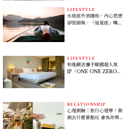
LIFESTYLE
水瓶座外表隨和，內心思想
卻很固執，「這星座」嘴上
說都可以，最後還是照自己
的方式選！12星座最難被改
變的一面
LIFESTYLE
和逸飯店攜手韓國超人氣
IP「ONE ONE ZERO
SEVEN」，打造療癒系快
樂狗狗主題房！全台獨家客
房、聯名好禮一次收藏
RELATIONSHIP
心理測驗｜旅行心理學！測
測去什麼景點玩 會為你帶來
好運