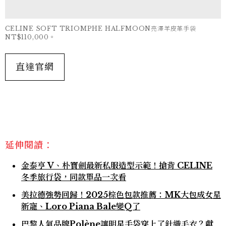
CELINE SOFT TRIOMPHE HALFMOON亮澤羊皮革手袋
NT$110,000。
直達官網
延伸閱讀：
金泰亨 V、朴寶劍最新私服造型示範！搶背 CELINE
冬季旅行袋，同款單品一次看
美拉德強勢回歸！2025棕色包款推薦：MK大包成女星
新寵、Loro Piana Bale變Q了
巴黎人氣品牌Polène讓明星手袋穿上了針織毛衣？獻