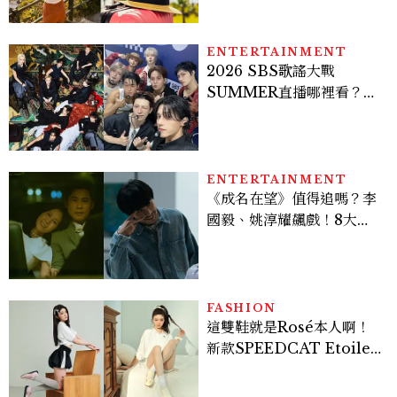
ENTERTAINMENT
2026 SBS歌謠大戰
SUMMER直播哪裡看？
Stray Kids、ATEEZ等
28組卡司、線上播出時間一
次看
ENTERTAINMENT
《成名在望》值得追嗎？李
國毅、姚淳耀飆戲！8大看
點與網友殘酷評價：節奏太
慢、犯人太好猜？
FASHION
這雙鞋就是Rosé本人啊！
新款SPEEDCAT Etoile
超級美，緞面光澤+蝴蝶
結，更聯名 nomel 推出夏