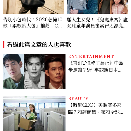
告別小包時代！2026必備10
騙人生女兒！《鬼謎東宮》盧
款「柔軟系大包」推薦：Ch
允瑞童年演員崔素律太漂亮！
anel、YSL、Miu Miu...隨
曾演過孫藝珍女兒，還是最強
性不失質感的實用天花板
帶貨童星
看過此篇文章的人也喜歡
ENTERTAINMENT
《直到T恤乾了為止》中島
步是誰？9件事認識日本
「昭和臉」男星：大文豪玄
孫、《地獄占星師》關鍵人
物
BEAUTY
【時髦CEO】美妝寒冬來
臨？雅詩蘭黛、萊雅全球裁
員＋關閉官網，下一步計畫
曝光