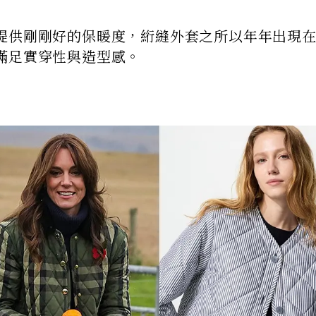
提供剛剛好的保暖度，絎縫外套之所以年年出現
滿足實穿性與造型感。