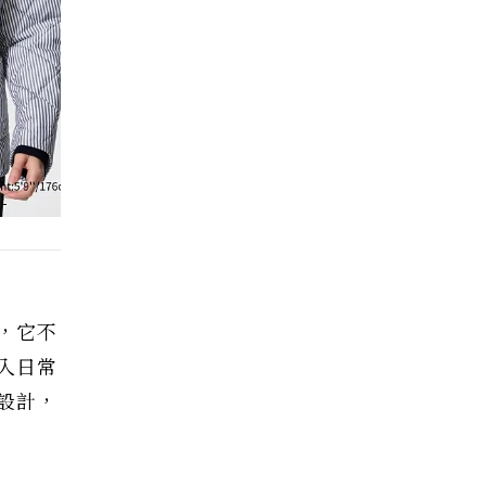
，它不
入日常
設計，