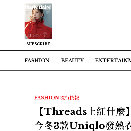
SUBSCRIBE
FASHION
BEAUTY
ENTERTAIN
FASHION
流行快報
【Threads上紅什
今冬3款Uniqlo發