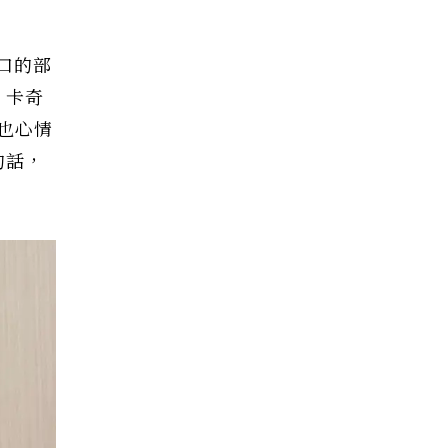
袖口的部
、卡奇
也心情
的話，