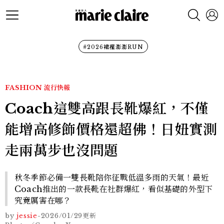
#2026裙襬澎澎RUN
FASHION
流行快報
Coach這雙高跟長靴爆紅，不僅
能增高修飾價格還超佛！日妞實測
走兩萬步也沒問題
秋冬季節必備一雙長靴陪你征戰低溫多雨的天氣！最近
Coach推出的一款長靴在社群爆紅，看似基礎的外型下
究竟厲害在哪？
by
jessie
-
2026/01/29
更新