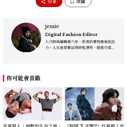
分享
收藏
jessie
Digital Fashion Editor
入行時尚編輯第六年，對美的事物毫無抵抗
力。人生就是要活得時髦漂亮，錢錢只是變
成喜歡的樣子！這邊分享所有不能錯過的流
行趨勢、明星同款、必敗手袋、人氣球鞋給
大家，一起來討論時尚圈最新鮮的話題、用
欣賞漂亮設計來撫慰心靈吧！
你可能會喜歡
非常男人｜幽默的生存之道，
《財閥 X 刑警2》好看嗎？安