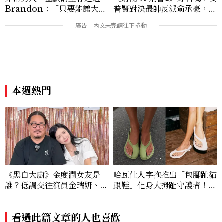
Brandon：「只要能讓大家
普賢對決最帥反派俞承豪，鄭
笑，我們就有機會玩在一起，
恩彩接棒女主，開專機、刷黑
讓敵人成為朋友。」
卡，用錢輾壓罪犯的陳利手回
來了，這次能玩多大？
本週熱門
《黑白大廚》金度潤女友是
哈瓦仕人字拖推出「包腳趾貓
誰？低調交往演員金瑞妍、曾
跟鞋」化身大拇趾守護者！從
出演《少年法庭》，私下極簡
沒想過橡膠拖鞋也能變得高級
風穿搭是日常範本！
優雅
看過此篇文章的人也喜歡