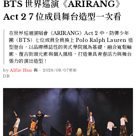
BTS 世界巡演《ARIRANG》
Act 2 7 位成員舞台造型一次看
在世界巡迴演唱會《ARIRANG》Act 2 中，防彈少年
團（BTS）七位成員全員換上 Polo Ralph Lauren 造
型登台，以品牌標誌性的美式學院風為基礎，融合寬鬆輪
廓、復古街頭元素與個人風格，打造兼具青春活力與舞台
張力的演出造型！
by
Alfie Hsu
與
-
2026/08/07
更新
DR