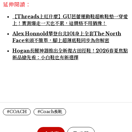
延伸閱讀：
【Threads上紅什麼】GU芭蕾運動鞋超軟鞋墊一穿愛
上！實測爆走一天也不累，這價格不用猶豫！
Alex Honnold攀登台北101身上全套The North
Face來頭不簡單，腳上超薄底鞋同步為你解密
Hogan長腿神器推出全新復古田徑鞋！2026春夏焦點
新品搶先看：小白鞋也有新選擇
#COACH
#Coach長靴