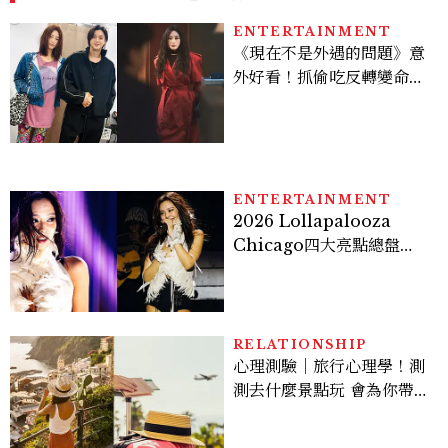
ENTERTAINMENT
《現在不是外遇的問題》意
外好看！抓偷吃反轉變命
案？金憓秀傳奇美腿被讚
爆、金智勳大秀腹肌，曹汝
貞雙影后飆戲，線上看7大
看點懶人包
ENTERTAINMENT
2026 Lollapalooza
Chicago四大亮點總盤
點， JENNIE、 CORTIS
登台，K-POP擄獲全球！
RELATIONSHIP
心理測驗｜旅行心理學！測
測去什麼景點玩 會為你帶來
好運