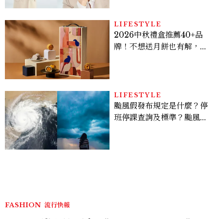
的透亮肌，熬夜拍戲不顯疲
倦感，超神！
LIFESTYLE
2026中秋禮盒推薦40+品
牌！不想送月餅也有解，送
長輩、送客戶一次挑
LIFESTYLE
颱風假發布規定是什麼？停
班停課查詢及標準？颱風假
有薪水嗎、可否拒絕上班？
FASHION
流行快報