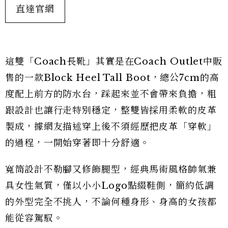
直達官網
這雙「Coach長靴」其實是在Coach Outlet中販
售的一款Block Heel Tall Boot，總公7cm的高
度配上前方的防水台，踩起來並不會帶來負擔，粗
跟設計也讓行走特別穩定，整雙皆採用柔軟的皮革
製成，據網友描述穿上後不須經歷把皮革「穿軟」
的過程，一開始穿著即十分舒適。
寬筒設計不勒腳又修飾腿型，經典馬術風格帥氣兼
具女性氣質，僅以小小Logo點綴鞋側，簡約低調
的外型完全不挑人，不論何種身形、身高的女孩都
能從容駕馭。