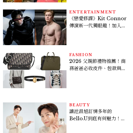
ENTERTAINMENT
《戀愛修課》Kit Connor
傳演新一代獨眼龍！加入新
版《X戰警》，可望搭檔
Sadie Sink
FASHION
2026 父親節禮物推薦！商
務爸爸必收皮件、包款與鞋
履一次看
BEAUTY
讓池昌旭訂情多年的
Bello.U到底有何魅力！揭
密男神發光乳霜～「肽光透
亮緊緻霜」如何打造日不落