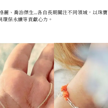
威登、寶格麗、喬治傑生…各自長期關注不同領域，以珠
與環保永續等貢獻心力。