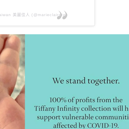
 Taiwan 美麗佳人 (@marieclairetw)