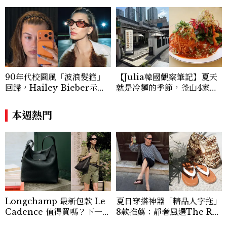
90年代校園風「波浪髮箍」
【Julia韓國觀察筆記】夏天
回歸，Hailey Bieber示範
就是冷麵的季節，釜山4家必
如何戴得時髦：這款Miu Mi
吃拌冷麵
u髮箍未開賣先爆紅！
本週熱門
Longchamp 最新包款 Le
夏日穿搭神器「精品人字拖」
Cadence 值得買嗎？下一款
8款推薦：靜奢風選The Ro
人氣包就是它，尺寸、容量、
w、這雙小貓跟太時髦！