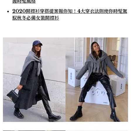
握時髦風格
2020開襟衫穿搭提案報你知！4大穿衣法則使你時髦駕
馭秋冬必備女裝開襟衫