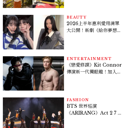
BEAUTY
2026上半年惠利愛用清單
大公開！新劇《給你夢想》
美出新高度，10款保養、香
水、護髮同款一次看
ENTERTAINMENT
《戀愛修課》Kit Connor
傳演新一代獨眼龍！加入新
版《X戰警》，可望搭檔
Sadie Sink
FASHION
BTS 世界巡演
《ARIRANG》Act 2 7 位
成員舞台造型一次看