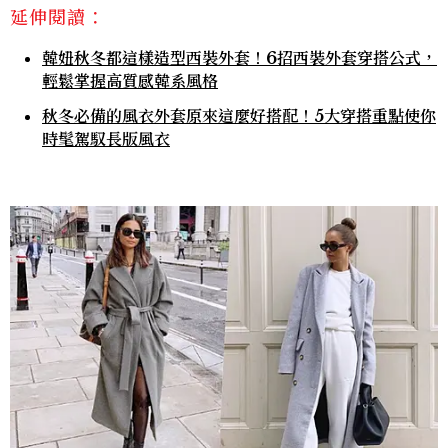
延伸閱讀：
韓妞秋冬都這樣造型西裝外套！6招西裝外套穿搭公式，
輕鬆掌握高質感韓系風格
秋冬必備的風衣外套原來這麼好搭配！5大穿搭重點使你
時髦駕馭長版風衣