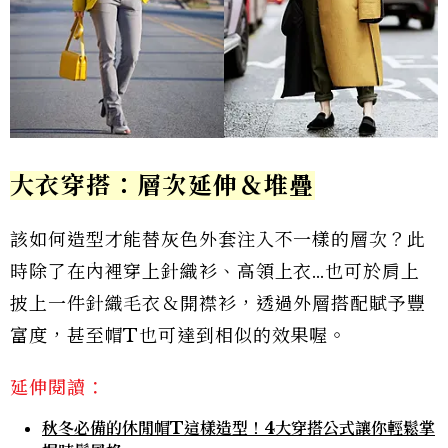
大衣穿搭：層次延伸＆堆疊
該如何造型才能替灰色外套注入不一樣的層次？此
時除了在內裡穿上針織衫、高領上衣…也可於肩上
披上一件針織毛衣＆開襟衫，透過外層搭配賦予豐
富度，甚至帽T也可達到相似的效果喔。
延伸閱讀：
秋冬必備的休閒帽T這樣造型！4大穿搭公式讓你輕鬆掌