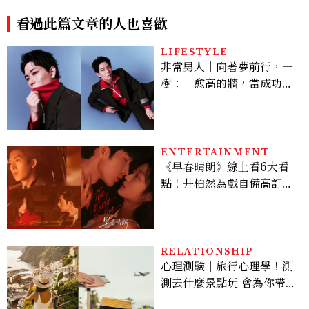
價格、5大亮點一次看
看過此篇文章的人也喜歡
LIFESTYLE
非常男人｜向著夢前行，一
樹：「愈高的牆，當成功爬
上去的那一刻，就愈有成就
感。」
ENTERTAINMENT
《早春晴朗》線上看6大看
點！井柏然為戲自備高訂，
孫千苦等地下戀轉正，雨夜
激吻獲讚慾感天花板
RELATIONSHIP
心理測驗｜旅行心理學！測
測去什麼景點玩 會為你帶來
好運