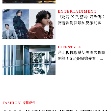
ENTERTAINMENT
《財閥 X 刑警2》好看嗎？
安普賢對決最帥反派俞承
豪，鄭恩彩接棒女主，開專
機、刷黑卡，用錢輾壓罪犯
的陳利手回來了，這次能玩
多大？
LIFESTYLE
台北板橋馥華艾美酒店實際
開箱！6大亮點搶先看：新
北最新旅宿地標、高空泳
池、客房藏奢華細節
FASHION
穿搭配件